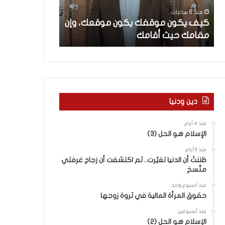
ن
م
منذ 6 ساعات
منذ يومين
م
ا
كيف يكون موقفك يكون موقعك، وإن
الإعلام الغربي 
و
ل
مقامك حيث أقامك
التغييب والمو
ق
غ
ف
ر
ك
ب
ي
ي
ك
و
و
ا
ن
ل
دين ودنيا
م
ر
و
و
منذ 4 أيام
ق
ا
الإسلام هو الحل (3)
ع
ي
منذ 5 أيام
ك
ة
ظننتُ أن الدنيا تغيّرت.. ثم اكتشفت أن زجاج غرفتي
،
ا
متّسخ
و
ل
إ
ف
منذ أسبوع واحد
ن
ل
حقوق المرأة المالية في ثروة زوجها
م
س
منذ أسبوعين
ق
ط
الإسلام هو الحل (2)