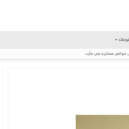
وعات
لى مواقع عسكرية في مأرب
م
ن
ه
ن
ا
ن