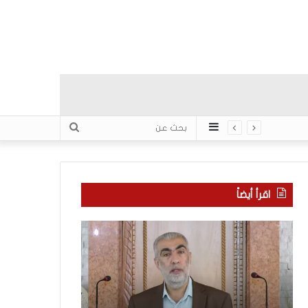
عمود
بحث
جانبي
عن
اقرأ أيضاً
ك
ا
ي
ل
ف
إ
ي
ع
ك
ل
و
ا