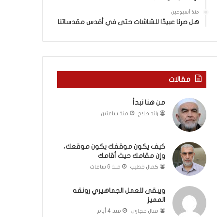
ا
ي
م
ن
منذ أسبوعين
ك
ي
هل صرنا عبيدًا للشاشات حتى في أقدس مقدساتنا
ح
ة
ي
ب
ث
ي
أ
ن
ق
ا
مقالات
ا
ل
م
ت
من هنا نبدأ
ك
غ
ي
رائد صلاح
منذ ساعتين
ي
ب
و
كيف يكون موقفك يكون موقعك،
ا
وإن مقامك حيث أقامك
ل
كمال خطيب
منذ 6 ساعات
م
و
ويبقى للعمل الجماهيري رونقه
ا
المميز
ج
منال حجازي
منذ 4 أيام
ه