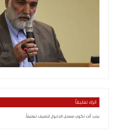
م
منذ يومين
ا
الإعلام الغربي والر
ل
التغييب والمواجهة
غ
ر
ب
ي
و
ا
ل
ر
و
ا
ي
ة
ا
اترك تعليقاً
ل
ف
يجب أنت تكون
مسجل الدخول
لتضيف تعليقاً.
ل
س
ط