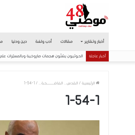
أخبار وتقارير
مقالات
أدب ولغة
دين ودنيا
من
الحوثيون يشنّون هجمات صاروخية وبالمسيّرات ع
أخبار عاجلة
الرئيسية
/
القدس... الفاضــــــــحة...
/
1-54-1
1-54-1
ا
ل
إ
ع
ل
ا