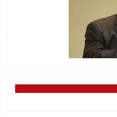
ب
د
واية الفلسطينية بين
أ
منذ ساعتين
من هنا نبدأ