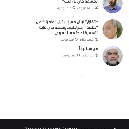
الجماعة في تل أبيب”
ت
ل
ساهر غزاوي
منذ يومين
ج
ب
ر
ا
“اتفاق” لبنان مع إسرائيل “ولد زنا” من
ب
ء
“نطفة” إسرائيلية.. وكلمة في غاية
ة
)
الأهمية لمجتمعنا العربي
ا
أحمد حازم
منذ يومين
ل
إ
من هنا نبدأ
س
رائد صلاح
منذ يومين
ل
ا
م
ي
ا
ا
ة
ل
ل
ف
ص
ص
ي
ا
ف
ف
ل
ح
ح
د
ة
ة
ا
خ
ا
ا