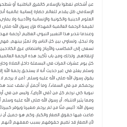
ب
عن أشخاص تغطوا بالإسلام كالفرق الباطنية أو شطحوا 
ك
الإسلامي ظل يقدم للعالم حضارة إنسانية عالمية أن
س
ر
العلوم الدينية والكونية والإنسانية والأدبية ولا يماري
ا
لقيمة الرحمة العالمية المهداة فإن رسول الله صلى ال
ل
وعندما نتدبر هذا التعبير النبوي العظيم (رحمة مهدا
ب
ولا تبخل، وتساوي بين كل الناس ولا تميّز بينهم، فه
ا
ء
تسعى إلى المكاسب والأرباح وامتصاص عرق الكادحين
)
لإنقاذهم. ولذلك ومن باب تأكيد هذه الرحمة العالمية
و
كل يوم عشرات المرات في البسملة داخل الصلاة وخارجه
ا
وسلم يعلن في غير حديث أنه لا يستحق رحمة الله إلا م
ل
يقول رسول الله صلى الله عليه وسلم: (من لا يرحم لا 
كَ
بَ
يرحمكم من في السماء)، وما أجمل أن نقف عند هذا 
دِ
نبوية كي نرحم كل من (في الأرض)، وليس من في أر
(
ومما يثير الانتباه، أن رسول الله صلى الله عليه وسل
ب
رسول الله: (ليس منّا من لم يرحم صغيرنا ويوقر كبيرن
ف
ت
ضاعت فيها حقوق الصغار والكبار، وكم هو جميل أن نعرف
ح
لأن الصغار قد تضيع حقوقهم بسبب ضعفهم لأنهم ص
ا