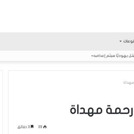
وعات
تل يهوديًا سيتم إعدامه»
مهداة
ف
ل
رحمة مهداة
س
ط
ي
39
3 دقائق
ن