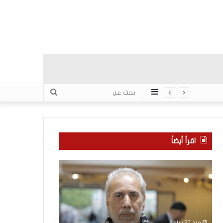
عمود
بحث
جانبي
عن
اقرأ أيضاً
م
ا
ع
ل
ر
ع
ك
ر
ة
ب
ا
يّ
منذ 20 ساعة