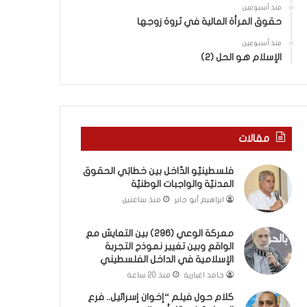
ا
ب
منذ أسبوعين
ل
ك
حقوق المرأة المالية في ثروة زوجها
و
س
ا
منذ أسبوعين
ر
الإسلام هو الحل (2)
ق
ا
ع
ل
و
ب
ب
ا
ي
ء
ن
)
مقالات
ت
و
غ
ا
فلسطينيّو الدّاخل بين خطابَي الحقوق
ي
ل
المدنيّة والواجبات الوطنيّة
ي
كَ
ابراهيم أبو جابر
منذ ساعتين
ر
بَ
ن
دِ
م
(
معركة الوعي (296) بين التعايش مع
و
الواقع وبين تغيير نموذج التجربة
ب
الإسلامية في الداخل الفلسطيني
ذ
ف
ج
ت
حامد اغبارية
منذ 20 ساعة
ا
ح
كلام حول فيلم “إخوان إسرائيل.. فرع
ل
ا