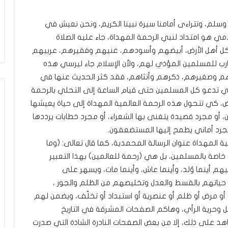
يّ
منذ ساعتين
و
ق بين الكَبِدِ (بكسر
فلسطينيّو الدّاخل بين خطابَي الحقوق
سلم، وتتراءى أمامنا سيرة نبينا الكريم، ونحن نعيش في
ا
الباء)
المدنيّة والواجبات الوطنيّة
ل
لامي هو امتداد لنبي الرحمة المهداة، جاء عليه الصلاة
دّ
لكل أهل الأرض، أبيضهم وأسودهم، غنيهم وفقيرهم، عربيهم
ا
ارب للمسلمين المؤذي لهم، ولأن الإسلام جاء ليرسي هذه
خ
رهم وصغيرهم، ذكرهم وأنثاهم، فقد كثر الحديث عنها في
ل
التي تدعو كل المسلمين حتى قيام الساعة إلى التحلي بالرحمة
ب
ي
رض، كي تتحول هذه الرحمة العالمية المهداة إلى حياة يعيشها
ن
، أو مجرد قصيدة يتغنى بها الشعراء، أو مجرد خطابات يرددها
خ
 مجرد أماني يطمح إليها المستضعفون.
ط
ة المهداة عنوان الرسالة المحمدية، كما قال تعالى: (وما
ا
بَ
اصة بالمسلمين، بل هي (رحمة للعالمين) بهذا التعبير
ي
م أينما وُلد، وأينما عاش، وأينما مات، ويسهر على
ا
تهم بالقسط والعدل وتخليصهم من الظلم والجور ،
ل
 مرض أو ظلم أو عنصرية أو استبداد أو تخلّف، ويضمن لهم
ح
ق
قل وحرية الرأي، وهاكم الصفحات المشرقة في التاريخ
و
هد على ذلك، إلا من بعض الصفحات النادرة الشاذة التي صدرت