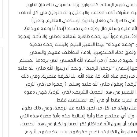
ق
في فهم الإسلام كالخوارج، وإلا ما سوى ذلك فإن التاريخ
ا
جبت عشرات آلاف العلماء والباحثين والمخترعين في كل أصناف
ل
م
 في ذلك إلا كل جاهل بالتاريخ الإسلامي العظيم. وتعزيزاً
د
له عليه وسلم قال يعرّف عن نفسه: (إنما أنا رحمة مهداة)،
ن
ة)، ندرك فوراً أنها رحمة طاهرة شفافة تعطي ولا تأخذ، وتجود
يّ
ي “رحمة مهداة” بهذا التعبير البليغ وليست رحمة نفعية
ة
و
 ولعق دماء المنكوبين، بادعاء التعاطف معهم والسعي
ا
 المهداة، نجد أن من أسماء الله الحسنى التي يرددها المسلم
ل
ا إسميّ “الرحمن الرحيم”، ونجد أن رسول الله صلى الله عليه
و
ن رحم عباد الله، كل عباد الله، بلا تفرقة عنصرية، وفي ذلك
ا
يُرحَم) ويقول صلى الله عليه وسلم: (ارحموا من في الأرض
ج
ب
التعبير في هذا الحديث الشريف: (في الأرض)، فهي دعوة
ا
ض العرب فقط أو في أرض المسلمين فقط.
ت
م أعلن براءته من كل من تجرد قلبه من الرحمة، وفي ذلك يقول
ا
ا)، وإلا أي مجتمع هذا وأية إنسانية هذه وأية حضارة هذه التي
ل
و
 أن رسول الله قد اختار ذكر الصغار والكبار في هذا الحديث،
ط
غار، ولأن الكبار قد تضيع حقوقهم بسبب ضعفهم لأنهم
ن