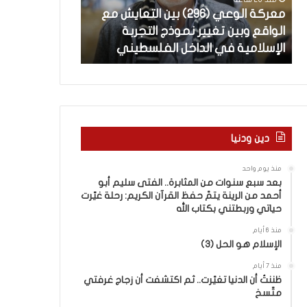
ل
ة
معركة الوعي (296) بين التعايش مع
منذ 22 ساعة
و
ل
الواقع وبين تغيير نموذج التجربة
العربيّة لغتنا – 
ع
غ
الإسلامية في الداخل الفلسطيني
الباء) والكَبَدِ (
ي
ت
(
ن
2
ا
–
9
6
ا
)
ل
ب
ف
دين ودنيا
ي
ر
ن
ق
منذ يوم واحد
ا
ب
بعد سبع سنوات من المثابرة.. الفتى سليم أبو
ل
ي
أحمد من الرينة يتمّ حفظ القرآن الكريم: رحلة غيّرت
ت
ن
حياتي وربطتني بكتاب الله
ع
ا
منذ 6 أيام
ا
ل
الإسلام هو الحل (3)
ي
كَ
ش
بِ
منذ 7 أيام
م
ظننتُ أن الدنيا تغيّرت.. ثم اكتشفت أن زجاج غرفتي
دِ
متّسخ
ع
(