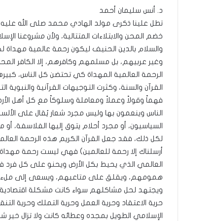
ة
د. أنس سليمان أحمد
منذ 22 ساعة
ل
العربيّة لغتنا – الفر
تطل علينا ذكرى مولد الهادي محمد صلى الله عليه و
غ
الباء) والكَبَدِ (بفتح 
ت
خضم المحن والابتلاءات المتتالية، ولأن مشروعنا الإس
ن
والسلام بالدين الحنيف ليكون رحمة عالمية مهداة 
ا
وغير عربيهم، بل مسلمهم وكافرهم، إلا الكافر المح
–
الرحمة العالمية المهداة كي تحتضن كل الناس، كبي
ا
القرآن والسنة، وكثرت التوجيهات القرآنية والنبوية 
ل
ف
فهماً وقولاً وعملاً ومعاملة وسلوكاً مع كل أهل الأ
ر
الناس وينعمون بها وليس مجرد شعار يُقال على الألسن
ق
السياسيون، أو مجرد أحلام يتوق إليها الفلاسفة، أو
ب
لكل ذلك، فقد جعل القرآن الكريم هذه الرحمة العالمي
ي
ن
أرسلناك إلا رحمة للعالمين) فهي ليست رحمة مهداة خ
ا
العالمي الذي يحيط بكل الأرض ويحنو على كل فرد فيه
ل
همومهم، ويقلق على متاعبهم، ويسعى إلى ملء حيا
كَ
ويجتهد لحل مشاكلهم سواء كانت مشكلة اقتصادية أو
بِ
دِ
حرية الاعتقاد وحرية العمل وحرية التملك وحرية التن
(
الإسلامي الطويل بمجده وعطائه كانت ولا تزال خير شا