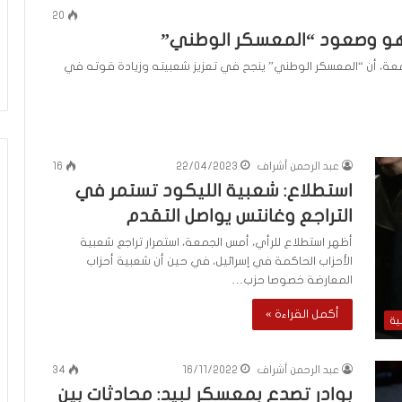
م
20
منذ يوم واحد
ا
اهو وصعود “المعسكر الوطني”
عاقلها بالقدس هذا
الإعلام الغربي والرواية الفلسطينية بي
ل
أونروا؟ (فيديو)
التغييب والمواجهة
غ
الجمعة، أن “المعسكر الوطني” ينجح في تعزيز شعبيته وزيادة قوته في
ر
ب
ي
و
ا
عبد الرحمن أشراف
22/04/2023
16
ل
استطلاع: شعبية الليكود تستمر في
ر
التراجع وغانتس يواصل التقدم
و
ا
أظهر استطلاع للرأي، أمس الجمعة، استمرار تراجع شعبية
ي
الأحزاب الحاكمة في إسرائيل، في حين أن شعبية أحزاب
ة
المعارضة خصوصا حزب…
ا
ل
أكمل القراءة »
ية
ف
ل
س
عبد الرحمن أشراف
16/11/2022
34
ط
بوادر تصدع بمعسكر لبيد: محادثات بين