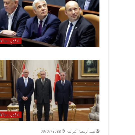
ذ
ا
ا
ل
ع
ا
م
شؤون إسرائيل
.
.
م
ا
ذ
ا
ت
ق
و
ل
ا
ل
شؤون إسرائيل
أ
و
عبد الرحمن أشراف
08/07/2022
ن