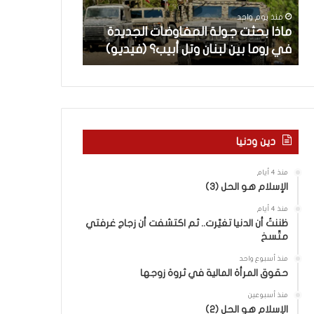
ث
م
منذ يوم واحد
منذ يوم واحد
ت
ا
ن
ماذا بحثت جولة المفاوضات الجديدة
5 اقتحامات لآ
ج
ت
في روما بين لبنان وتل أبيب؟ (فيديو)
العام.. ماذا تقو
و
ل
ل
آ
ة
خ
ا
ر
ل
م
م
ع
ف
ا
دين ودنيا
ا
ق
و
ل
منذ 4 أيام
ض
ه
الإسلام هو الحل (3)
ا
ا
منذ 4 أيام
ت
ب
ظننتُ أن الدنيا تغيّرت.. ثم اكتشفت أن زجاج غرفتي
ا
ا
متّسخ
ل
ل
ج
ق
منذ أسبوع واحد
د
د
حقوق المرأة المالية في ثروة زوجها
ي
س
منذ أسبوعين
د
ه
الإسلام هو الحل (2)