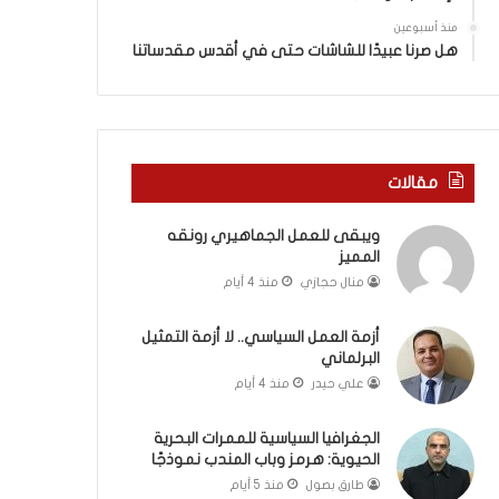
ة
ذ
ف
ا
منذ أسبوعين
ي
ا
هل صرنا عبيدًا للشاشات حتى في أقدس مقدساتنا
ر
ل
و
ع
م
ا
ا
م
ب
.
مقالات
ي
.
ن
م
ويبقى للعمل الجماهيري رونقه
ل
ا
المميز
ب
ذ
ن
ا
منال حجازي
منذ 4 أيام
ا
ت
ن
ق
أزمة العمل السياسي.. لا أزمة التمثيل
و
و
البرلماني
ت
ل
علي حيدر
منذ 4 أيام
ل
ا
أ
ل
الجغرافيا السياسية للممرات البحرية
ب
أ
الحيوية: هرمز وباب المندب نموذجًا
ي
و
طارق بصول
منذ 5 أيام
ب
ن