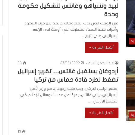
ي
لبيد ونتنياهو وغانتس لتشكيل حكومة
ن
ي
وحدة
ة
في الوقت الذي بدت المفاوضات عالقة بين حزب الليكود
ب
وأحزاب كتلة اليمين المتطرف التي أوصت لدى الرئيس
ي
الإسرائيلي على رئيس…
ن
ية
ا
أكمل القراءة »
ل
ت
عبد الرحمن أشراف
27/10/2022
33
غ
ي
أردوغان يستقبل غانتس… تقرير: إسرائيل
ي
تضغط لطرد قادة حماس من تركيا
ب
اجتمع الرئيس التركي، رجب طيب إردوغان، مع وزير الأمن
و
الإسرائيلي، بيني غانتس، بعيدًا عن عدسات وسائل الإعلام في
ا
المجمع الرئاسي،…
ل
م
أكمل القراءة »
و
ية
ا
ج
13
ه