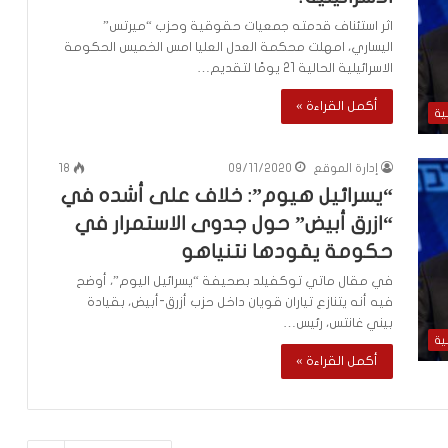
اثر استئناف قدمته جمعيات حقوقية وحزب “ميرتس”
اليساري، امهلت محكمة العدل العليا امس الخميس الحكومة
الاسرائيلية الحالية 21 يومًا لتقديم…
أكمل القراءة »
ية
إدارة الموقع
09/11/2020
18
“يسرائيل هيوم”: خلاف على أشده في
“ازرق أبيض” حول جدوى الاستمرار في
حكومة يقودها نتنياهو
في مقال ماتي توكفيلد بصحيفة “يسرائيل اليوم”، أوضح
فيه أنه يتنازع تياران قويان داخل حزب أزرق-أبيض، بقيادة
بيني غانتس، رئيس…
ية
أكمل القراءة »