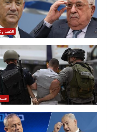
الضفة وغ
محلي