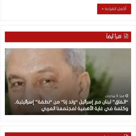
أكمل القراءة »
اقرأ أيضاً
“
م
ا
ن
ت
ه
ف
ن
ا
ا
ق
ن
”
ب
ل
د
منذ 3 ساعات
“اتفاق” لبنان مع إسرائيل “ولد زنا” من “نطفة” إسرائيلية..
ب
أ
وكلمة في غاية الأهمية لمجتمعنا العربي
م
ن
ا
ن
م
ع