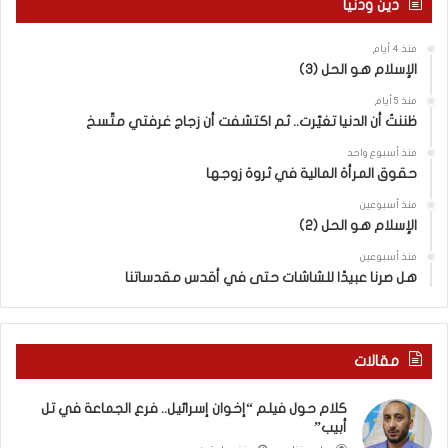
دين ودنيا
إ
س
منذ 4 أيام
ر
الإسلام هو الحل (3)
ا
ئ
منذ 5 أيام
ي
ظننتُ أن الدنيا تغيّرت.. ثم اكتشفت أن زجاج غرفتي متّسخ
ل
منذ أسبوع واحد
“
حقوق المرأة المالية في ثروة زوجها
و
ل
منذ أسبوعين
د
الإسلام هو الحل (2)
ز
منذ أسبوعين
ن
هل صرنا عبيدًا للشاشات حتى في أقدس مقدساتنا
ا
”
م
ن
مقالات
“
ن
كلام حول فيلم “إخوان إسرائيل.. فرع الجماعة في تل
ط
أبيب”
ف