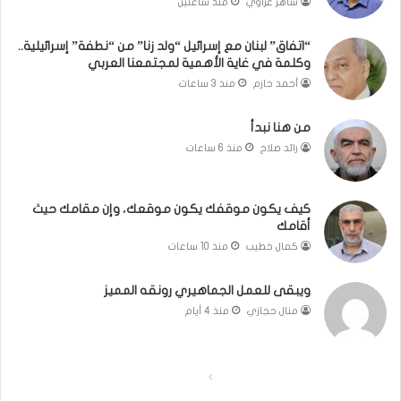
ساهر غزاوي
منذ ساعتين
ة
”
إ
“اتفاق” لبنان مع إسرائيل “ولد زنا” من “نطفة” إسرائيلية..
وكلمة في غاية الأهمية لمجتمعنا العربي
س
ر
أحمد حازم
منذ 3 ساعات
ا
ئ
من هنا نبدأ
ي
رائد صلاح
منذ 6 ساعات
ل
ي
ة
كيف يكون موقفك يكون موقعك، وإن مقامك حيث
.
أقامك
.
كمال خطيب
منذ 10 ساعات
و
ك
ل
ويبقى للعمل الجماهيري رونقه المميز
م
منال حجازي
منذ 4 أيام
ة
ف
ي
ا
ا
غ