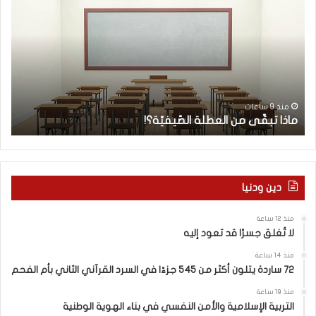
ا
ب
ذ
ي
ا
ب
ت
ة
ب
ا
قّ
ل
ى
أ
ط
م
ط
منذ 9 ساعات
ماذا تبقّى من العطلة الصّيفيّة؟!
ا
ن
ف
ا
ا
ل
ل
ع
ش
ط
ر
دين ودنيا
ل
و
ة
ق
منذ 12 ساعة
ا
ف
لا تُغلق جسرًا قد تعود إليه
ل
ر
صّ
ا
منذ 14 ساعة
ي
ح
72 ساردة يتلون أكثر من 545 جزءًا في السرد القرآني الثاني بأم الفحم
ف
:
منذ 19 ساعة
يّ
ا
التربية الإسلامية والأمن النفسي في بناء الهوية الوطنية
ة
ل