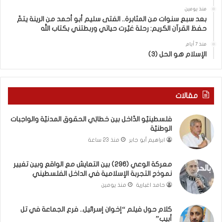
؟
و
منذ يومين
!
بعد سبع سنوات من المثابرة.. الفتى سليم أبو أحمد من الرينة يتمّ
ع
حفظ القرآن الكريم: رحلة غيّرت حياتي وربطتني بكتاب الله
ي
و
منذ 7 أيام
ا
الإسلام هو الحل (3)
ل
د
ع
م
مقالات
ا
ل
فلسطينيّو الدّاخل بين خطابَي الحقوق المدنيّة والواجبات
أ
الوطنيّة
س
ابراهيم أبو جابر
منذ 23 ساعة
ر
ي
معركة الوعي (296) بين التعايش مع الواقع وبين تغيير
ا
نموذج التجربة الإسلامية في الداخل الفلسطيني
ن
ي
حامد اغبارية
منذ يومين
ص
ن
كلام حول فيلم “إخوان إسرائيل.. فرع الجماعة في تل
ع
أبيب”