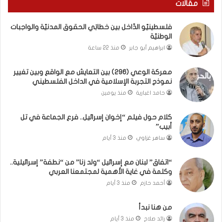
مقالات
ا
ل
فلسطينيّو الدّاخل بين خطابَي الحقوق المدنيّة والواجبات
أ
الوطنيّة
س
ابراهيم أبو جابر
منذ 22 ساعة
ر
ي
معركة الوعي (296) بين التعايش مع الواقع وبين تغيير
ا
نموذج التجربة الإسلامية في الداخل الفلسطيني
ن
ي
حامد اغبارية
منذ يومين
ص
ن
كلام حول فيلم “إخوان إسرائيل.. فرع الجماعة في تل
ع
أبيب”
ا
ساهر غزاوي
منذ 3 أيام
ن
ا
“اتفاق” لبنان مع إسرائيل “ولد زنا” من “نطفة” إسرائيلية..
ل
وكلمة في غاية الأهمية لمجتمعنا العربي
ف
أحمد حازم
منذ 3 أيام
ر
ق
من هنا نبدأ
ف
ي
رائد صلاح
منذ 3 أيام