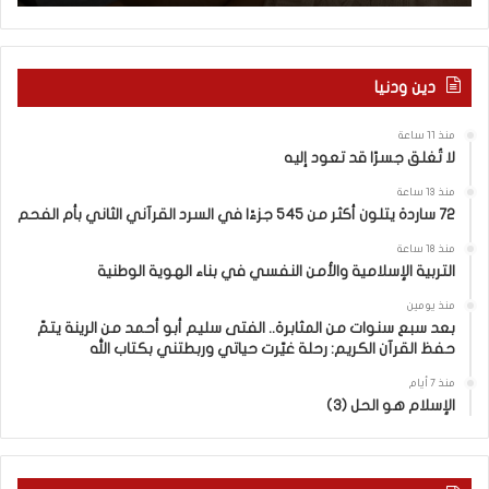
ا
ق
ل
د
ش
ت
ر
ع
دين ودنيا
و
و
ق
د
منذ 11 ساعة
ف
إ
لا تُغلق جسرًا قد تعود إليه
ر
ل
ا
ي
منذ 13 ساعة
ح
ه
72 ساردة يتلون أكثر من 545 جزءًا في السرد القرآني الثاني بأم الفحم
:
منذ 18 ساعة
ا
التربية الإسلامية والأمن النفسي في بناء الهوية الوطنية
ل
و
منذ يومين
ع
بعد سبع سنوات من المثابرة.. الفتى سليم أبو أحمد من الرينة يتمّ
حفظ القرآن الكريم: رحلة غيّرت حياتي وربطتني بكتاب الله
ي
و
منذ 7 أيام
ا
الإسلام هو الحل (3)
ل
د
ع
م