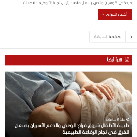
مردخاي كوهين والذي يشغل منصب رئيس لجنة التوجيه لانتخابات…
أكمل القراءة »
الصفحة السابقة
اقرأ أيضاً
ط
ل
ب
ا
ي
تُ
ب
غ
ة
ل
ا
ق
ل
ج
أ
س
منذ 8 ساعات
طبيبة الأطفال شروق فراح: الوعي والدعم الأسريان يصنعان
ط
رً
الفرق في نجاح الرضاعة الطبيعية
ل
ف
ا