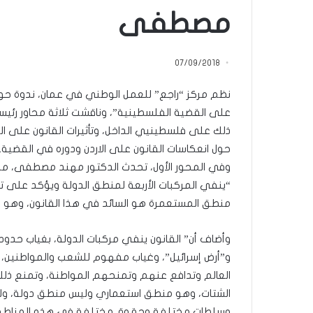
م
مصطفى
منذ 24 ساعة
ا
5 اقتحامات لآخر م
ت
العام.. ماذا تقول ال
ل
07/09/2018
آ
خ
نظم مركز “راجع” للعمل الوطني في عمان، ندوة حواري
ر
م
على القضية الفلسطينية”، ‎وناقش
ع
ذلك على فلسطينيي الداخل، وتأثيرات القانون على ال
ا
حول انعكاسات القانون على الاردن ودوره في القضية.
ق
‎وفي المحور الأول، تحدث الدكتور مهند مصطفى، مدي
ل
ه
“ينفي المركبات الأربعة لمنطق الدولة ويؤكد على ت
ا
منطق المستعمرة هو السائد في هذا القانون، وهو ي
ب
ا
وأضاف أن” القانون ينفي مركبات الدولة، بغياب حدود 
ل
ق
و”أرض إسرائيل”، وغياب مفهوم للشعب والمواطنين، ف
د
العالم وتدافع عنهم وتمنحهم المواطنة، وتمنع ذلك 
س
الشتات، وهو منطق استعماري وليس منطق دولة، ول
ه
وسلطات مختلفة وحقوق مختلفة في هذه المناطق. 