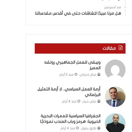
ة
ذ
ف
ا
منذ أسبوعين
ي
ا
هل صرنا عبيدًا للشاشات حتى في أقدس مقدساتنا
ر
ل
و
ع
م
ا
ا
م
ب
.
مقالات
ي
.
ن
م
ويبقى للعمل الجماهيري رونقه
ل
ا
المميز
ب
ذ
ن
ا
منال حجازي
منذ 3 أيام
ا
ت
ن
ق
أزمة العمل السياسي.. لا أزمة التمثيل
و
و
البرلماني
ت
ل
علي حيدر
منذ 4 أيام
ل
ا
أ
ل
الجغرافيا السياسية للممرات البحرية
ب
أ
الحيوية: هرمز وباب المندب نموذجًا
ي
و
طارق بصول
منذ 4 أيام
ب
ن