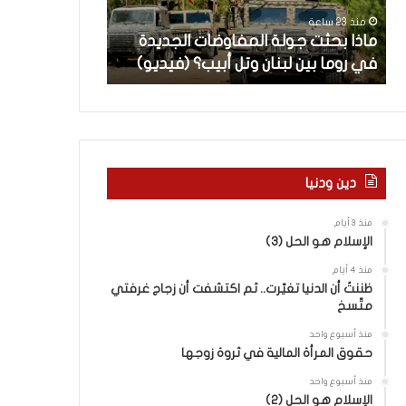
ث
م
منذ 23 ساعة
منذ 24 ساعة
ت
ا
ن
ماذا بحثت جولة المفاوضات الجديدة
5 اقتحامات لآ
ج
ت
في روما بين لبنان وتل أبيب؟ (فيديو)
العام.. ماذا تقو
و
ل
ل
آ
ة
خ
ا
ر
ل
م
م
ع
ف
ا
دين ودنيا
ا
ق
و
ل
منذ 3 أيام
ض
ه
الإسلام هو الحل (3)
ا
ا
منذ 4 أيام
ت
ب
ظننتُ أن الدنيا تغيّرت.. ثم اكتشفت أن زجاج غرفتي
ا
ا
متّسخ
ل
ل
ج
ق
منذ أسبوع واحد
د
د
حقوق المرأة المالية في ثروة زوجها
ي
س
منذ أسبوع واحد
د
ه
الإسلام هو الحل (2)