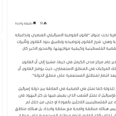
م
منذ 22 ساعة
ا
عاقلها بالقدس هذا
الإعلام الغربي والرواية الفلسطينية بي
ل
أونروا؟ (فيديو)
التغييب والمواجهة
غ
19
دقيقة واحدة
ر
ب
ة تحت عنوان “قانون القومية الاسرائيلي العنصري وتداعياته
ي
و
ت ثلاثة محاور رئيسة وهي: شرح القانون وتوضيحه وتطبيق بنود القانون وتأثيرات
ا
قضية الفلسطينية وكيفية مواجهتها، والمحور الاخير كان
ل
ر
ر عام مركز مدى الكرمل في حيفا، مشيرا إلى أن القانون
و
ا
لك المركبات في المنطق الاستعماري، حيث يوضح القانون أن
ي
عد انتصار لمنطلق المستعمرة على منطق الدولة”.
ة
ا
للدولة كما تمثل في الضبابية في العلاقة بين دولة إسرائيل
ل
ف
إسرائيل لا تمثل الشعب الذي يعيش فيها بل كل اليهود في
ل
عن الفلسطينيين اللاجئين بالعودة او حتى من خلال لم
س
يس هنالك منطقة واضحة مع سلطة واحدة، بل هنالك مناطق
ط
لذلك يؤكد القانون انتصار منطلق المستعمرة على منطق