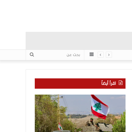
عمود
بحث
جانبي
عن
اقرأ أيضاً
م
5
ا
ا
ذ
ق
ا
ت
ب
ح
ح
ا