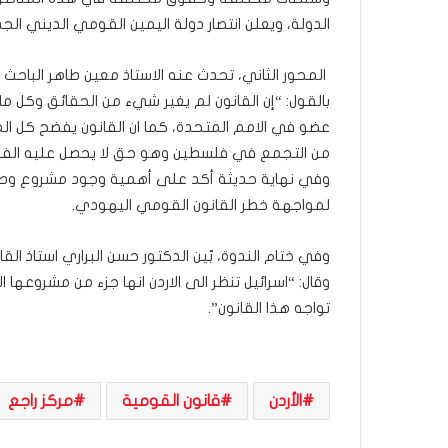
ذ
ا
الدولة، ويعلن انتصار دولة اليمين القومي الديني الجد
ا
ل
‎ المحور الثاني، تحدث عنه الاستاذ معين طاهر الباحث
ع
بالقول: “إن القانون لم يغير شيء من الحقائق وكل م
ا
عضو في الامم المتحدة، كما ان القانون يفضح كل الم
م
.
من التجمع في فلسطين وهو حق لا يحصل عليه الفل
.
‎وفي نهاية حديثة أكد على أهمية وجود مشروع و
م
لمواجهة خطر القانون القومي اليهودي. ‎
ا
ذ
ا
وفي ختام الندوة، بّين الدكتور حسن البراري استاذ القان
ت
وقال: “اسرائيل تنظر الى الاردن انها جزء من مشروعها
ق
تواجه هذا القانون”.
و
ل
ا
ل
الأردن
قانون القومية
مركز راجع
أ
و
ن