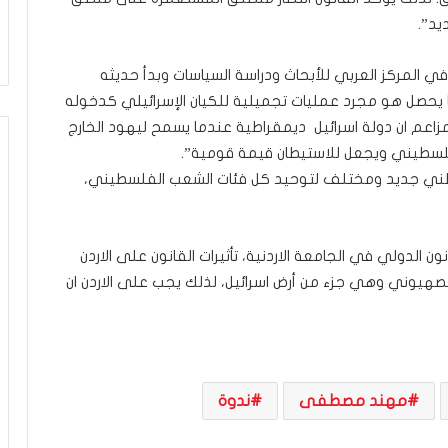
ي
يد”.
ن
ي
ة
 في المركز العربي للأبحاث ودراسة السياسات وبدأ حديثه
ب
ا يحصل هو مجرد عمليات تجميلية للكيان الإسرائيلي كدخوله
ي
زاعم ان دولة اسرائيل ديمقراطية عندما يسمح ليهود الخارج
ن
ا
سطيني ويجعل للاستيطان قيمة قومية”.
ل
طني جديد ومختلف لتوحيد كل فئات الشعب الفلسطيني،
ت
غ
ي
ي
ون الدولي في الجامعة الاردنية، تأثيرات القانون على الاردن
ب
 الصهيوني وهي جزء من أرض اسرائيل، لذلك يجب على الاردن ان
و
ا
ل
م
و
مهند مصطفى
ندوة
ا
ج
ه