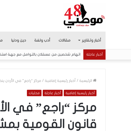
أخبار وتقارير
مقالات
أدب ولغة
دين ودنيا
من
اتهام شخصين من عسقلان بالتواصل مع جهة استخبار
أخبار عاجلة
الرئيسية
/
أخبار رئيسية إضافية
/
مركز “راجع” في الأردن 
أخبار رئيسية إضافية
أخبار عاجلة
محليات
5
ا
مركز “راجع” في الأ
ق
ت
قانون القومية بمشا
ح
ا