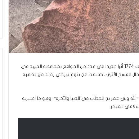
ا
ل
و
ا
ق
ع
و
ب
ي
ن
ت
أعلنت هيئة التراث السعودية يوم أمس الثلاثاء اكتشاف 1774 أثرا جديدا في عدد من المواقع بمحافظة المهد في
غ
مال المسح الأثري، كشفت عن تنوع تاريخي يمتد من الحقبة
ي
ي
ر
لله ولي عمر بن الخطاب في الدنيا والآخرة”، وهو ما اعتبرته
ن
م
لإسلامي المبكر.
و
ذ
ج
ا
ل