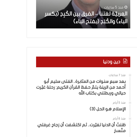
ة
س
سليم أبو أحمد 
منذ 5 ساعات
ل
ن
العربيّة لغتنا – الفرق بين الكَبِدِ (بكسر
القرآن الكريم: 
غ
و
الباء) والكَبَدِ (بفتح الباء)
وربطتني بكتاب 
ت
ا
ن
ت
ا
م
–
ن
ا
ا
ل
ل
ف
م
دين ودنيا
ر
ث
ق
ا
منذ 7 ساعات
ب
ب
بعد سبع سنوات من المثابرة.. الفتى سليم أبو
ي
ر
أحمد من الرينة يتمّ حفظ القرآن الكريم: رحلة غيّرت
ن
ة
حياتي وربطتني بكتاب الله
ا
.
منذ 5 أيام
ل
.
الإسلام هو الحل (3)
كَ
ا
بِ
ل
منذ 6 أيام
دِ
ظننتُ أن الدنيا تغيّرت.. ثم اكتشفت أن زجاج غرفتي
ف
متّسخ
(
ت