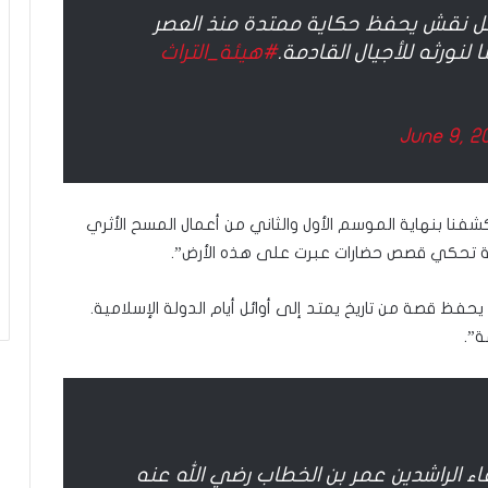
ت
 نقش يحفظ حكاية ممتدة منذ العصر
ج
 لنورثه للأجيال القادمة.
#هيئة_التراث
ر
ب
ة
ا
June 9, 2
ل
إ
س
ل
فنا بنهاية الموسم الأول والثاني من أعمال المسح الأثري
ا
ية تحكي قصص حضارات عبرت على هذه الأرض”.
م
ي
 قصة من تاريخ يمتد إلى أوائل أيام الدولة الإسلامية.
ة
ة”.
ف
ي
ا
ل
د
ا
 الراشدين عمر بن الخطاب رضي الله عنه
خ