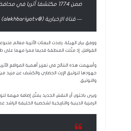
غ
ضمن 1774 مكتشفا أثريا في محافظة المهد
يّ
ر
— قناة الإخبارية (@alekhbariyatv)
ت
ح
ي
ا
ووفق بيان الهيئة، رصدت البعثات الأثرية معالم متن
ت
القوافل، إذ مثّلت المنطقة قديما ممرا مهما على طرق
ي
و
ر
وأسهمت هذه النتائج في تعزيز أهمية المواقع الأثرية
ب
جهودها لتوثيق الإرث الحضاري والكشف عن مزيد من ا
ط
والتوثيق.
ت
ن
ي
ويرى باحثون أن النقش الجديد يمثّل إضافة مهمة لتوثي
ب
الرمزية الدينية والتاريخية لشخصية الخليفة الراشد عم
ك
ت
ا
ب