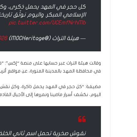
مّ
كل حجر في المهد يحمل ذكرى، وكل
ح
الإسلامي المبكر. واليوم نوثّق تاريخنا
ف
pic.twitter.com/UCEmfNrhMb
ظ
ا
ل
— هيئة التراث (@MOCHeritage)
026
ق
ر
آ
ن
وقالت هيئة التراث عبر حسابها على منصة “إكس”: “كش
ا
في محافظة المهد بالمدينة المنورة، عن مواقع أثر
ل
ك
مضيفة: “كل حجر في المهد يحمل ذاكرة، وكل نقش يحفظ
ر
اليوم، نكشف أسرار ماضينا ونمررها إلى الأجيال القادم
ي
م
:
ر
ح
ل
نقوش صخرية تحمل اسم ثاني الخلفاء
ة