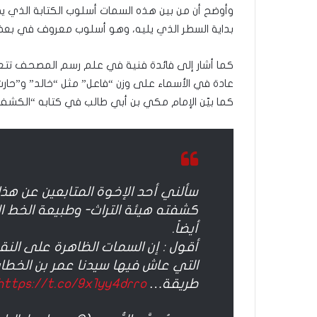
وأوضح أن من بين هذه السمات أسلوب الكتابة الذي ي
بداية السطر الذي يليه، وهو أسلوب معروف في بعض
كما أشار إلى فائدة فنية في علم رسم المصحف تتع
عادة في الأسماء على وزن “فاعل” مثل “خالد” و”حارث”،
كما بيّن الإمام مكي بن أبي طالب في كتابه “الكشف
سألني أحد الإخوة المتابعين عن هذ
كشفته هيئة التراث- وطبيعة الخط ال
أيضاً.
أقول : إن السمات الظاهرة على النق
التي عاش فيها سيدنا عمر بن الخطا
طريقة…
https://t.co/9x1yy4drro