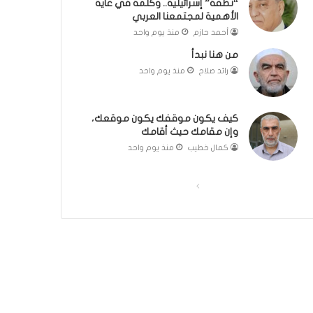
“نطفة” إسرائيلية.. وكلمة في غاية
ل
مّ
الأهمية لمجتمعنا العربي
ب
ح
أحمد حازم
منذ يوم واحد
ا
ف
من هنا نبدأ
ء
ظ
)
ا
رائد صلاح
منذ يوم واحد
ل
ق
ر
كيف يكون موقفك يكون موقعك،
آ
وإن مقامك حيث أقامك
ن
كمال خطيب
منذ يوم واحد
ا
ل
ا
ا
ك
ر
ل
ل
ي
ص
ص
م
ف
ف
:
ر
ح
ح
ح
ة
ة
ل
ا
ا
ة