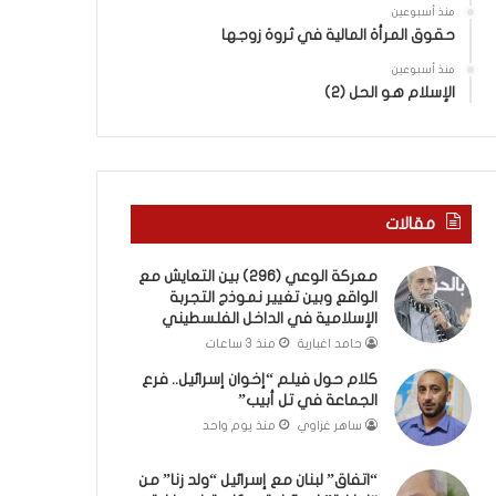
ب
ى
منذ أسبوعين
ك
س
حقوق المرأة المالية في ثروة زوجها
س
ل
ر
منذ أسبوعين
ي
الإسلام هو الحل (2)
ا
م
ل
أ
ب
ب
ا
و
ء
أ
)
ح
مقالات
و
م
ا
د
معركة الوعي (296) بين التعايش مع
ل
م
الواقع وبين تغيير نموذج التجربة
كَ
ن
الإسلامية في الداخل الفلسطيني
بَ
ا
حامد اغبارية
منذ 3 ساعات
دِ
ل
(
ر
كلام حول فيلم “إخوان إسرائيل.. فرع
ب
ي
الجماعة في تل أبيب”
ف
ن
ساهر غزاوي
منذ يوم واحد
ت
ة
ح
ي
“اتفاق” لبنان مع إسرائيل “ولد زنا” من
ا
ت