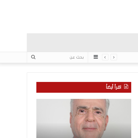
عمود
بحث
جانبي
عن
اقرأ أيضاً
ا
ب
ل
ع
ع
د
ر
س
ب
ب
منذ 7 ساعات
يّ
ع
بعد سبع سنوات 