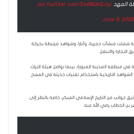
ل
pic.twitter.com/EsY9WkQJqc
ا
ل
June 9, 2026
ف
ل
س
ط
وعة شملت منشآت حجرية، وآبارا، وشواهد مرتبطة بحركة
ي
 التجارة والتنقل.
ن
ي
 في منطقة المدينة المنورة، بينما تواصل هيئة التراث
لشواهد التاريخية باستخدام تقنيات حديثة في المسح
ق جوانب من التاريخ الإسلامي المبكر، خاصة بالنظر إلى
ر بن الخطاب رضي الله عنه.