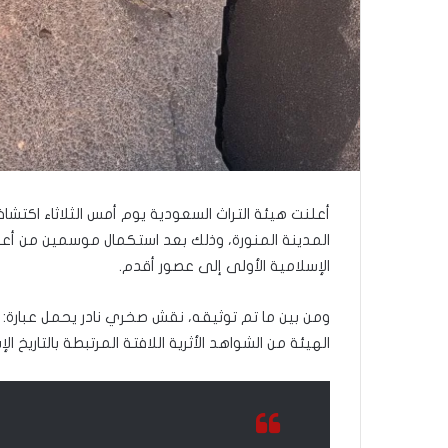
ى
س
ل
ي
م
أ
ب
و
أ
ح
م
د
المدينة المنورة، وذلك بعد استكمال موسمين من أع
م
الإسلامية الأولى إلى عصور أقدم.
ن
ا
ومن بين ما تم توثيقه، نقش صخري نادر يحمل عبارة: “ا
ل
ر
الهيئة من الشواهد الأثرية اللافتة المرتبطة بالتاريخ ا
ي
ن
ة
ي
ت