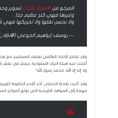
ا
ل
المرجو من
#هيئة_التراث
تسوير وحما
ل
وغيرها فهي كنز عظيم جدا.
ه
ولا يحسن نقلها ولا تحريكها فهي شا
— يوسف إبراهيم الجوعي (@yosef_alju)
وقد تفاعل الاتحاد العالمي لعلماء المسلمين مع هذا
أعلنت عنه هيئة التراث السعودية، يتمثل في نقش تاريخ
ولا إله إلا الله. محمد رسول الله”.
وقد كُتبت بالخط الحجازي، أحد أقدم الخطوط العربية 
مهمة إلى الشواهد التاريخية التي توثق المراحل المبك