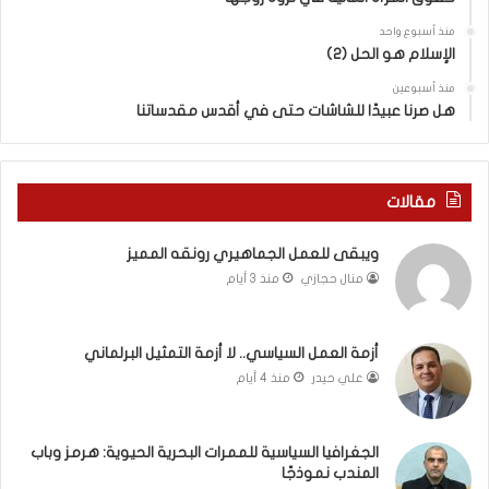
ل
ل
ج
ق
منذ أسبوع واحد
د
الإسلام هو الحل (2)
د
ي
س
منذ أسبوعين
د
ه
هل صرنا عبيدًا للشاشات حتى في أقدس مقدساتنا
ة
ذ
ف
ا
ي
ا
ر
ل
مقالات
و
ع
م
ا
ويبقى للعمل الجماهيري رونقه المميز
ا
م
منال حجازي
منذ 3 أيام
ب
.
ي
.
ن
م
ل
ا
أزمة العمل السياسي.. لا أزمة التمثيل البرلماني
ب
ذ
علي حيدر
منذ 4 أيام
ن
ا
ا
ت
ن
ق
الجغرافيا السياسية للممرات البحرية الحيوية: هرمز وباب
و
و
المندب نموذجًا