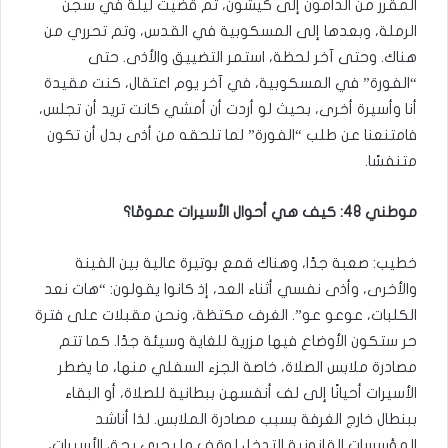
المقرر من الدامون إلى كيشون، ثم قضيت ليلة في سجن
الرملة، وبعدها إلى المسكوبية في القدس، وتم تحرري من
هناك. وحتى آخر لحظة، استمر التضييق والأذى. حتى
“الفورة” في المسكوبية، في آخر يوم اعتقال، كنت مقيدة
أنا وأسيرة أخرى، بحيث لو أردت أن أمشي كانت تريد أن تجلس،
فامتنعنا عن طلب “الفورة” لما تلحقه من أذى بدل أن تكون
متنفسًا.
موطني 48: كيف هي أحوال الأسيرات عمومًا؟
خطيب: صعبة جدًا، وهناك قمع بوتيرة عالية بين الفينة
والأخرى، وأذى نفسي أثناء العد، إذ كانوا يقولون: “هات نعد
الكلبات، عوعو عو”. الغرف مكتظة، ونحن مقبلات على فترة
حر ستكون الأوضاع فيها مزرية للغاية وسيئة جدًا. كما تتم
مصادرة ملابس الصلاة، خاصة الجزء السفلي منها، ما يضطر
الأسيرات أحيانًا إلى لف أنفسهن ببطانية للصلاة، أو البقاء
ببنطال خارج الغرفة بسبب مصادرة الملابس. لذا أناشد
المؤسسات القانونية التدخل لوقف ما يجري بحق الأسيرات،