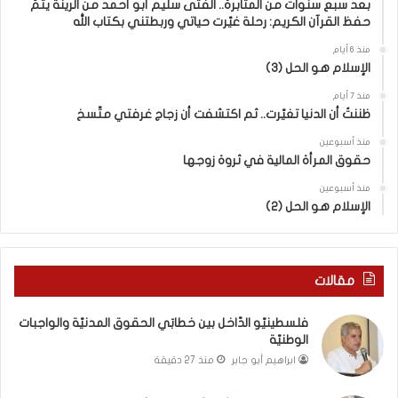
بعد سبع سنوات من المثابرة.. الفتى سليم أبو أحمد من الرينة يتمّ
ن
ق
حفظ القرآن الكريم: رحلة غيّرت حياتي وربطتني بكتاب الله
ا
ب
ل
ي
منذ 6 أيام
الإسلام هو الحل (3)
ت
ن
ع
ا
منذ 7 أيام
ا
ل
ظننتُ أن الدنيا تغيّرت.. ثم اكتشفت أن زجاج غرفتي متّسخ
ي
كَ
ش
بِ
منذ أسبوعين
حقوق المرأة المالية في ثروة زوجها
م
دِ
ع
(
منذ أسبوعين
ا
ب
الإسلام هو الحل (2)
ل
ك
و
س
ا
ر
ق
ا
مقالات
ع
ل
و
ب
فلسطينيّو الدّاخل بين خطابَي الحقوق المدنيّة والواجبات
ب
ا
الوطنيّة
ي
ء
ابراهيم أبو جابر
منذ 27 دقيقة
ن
)
ت
و