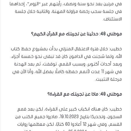
في مرتين بعد نحو سنة ونصف، رأيتهم عبر “الزوم”، إحداهما
في جلسة سحب رخصة مزاولة المهنة، والثانية خلال جلسة
الاستئناف.
موطني 48: حدثينا عن تجربتك مع القرآن الكريم؟
خطيب: خلال فترة الاعتقال المنزلي بدأت بمشروع حفظ كتاب
الله، ولما سُجنت في الدامون كان قد تبقى نحو خمسة أجزاء.
وبعد أحداث أكتوبر، وبسبب القمع، توقفت، ثم بعد الهدنة
في شهر 11 عدت لأتمم حفظه كاملًا بفضل الله، وأنا الآن في
مرحلة التثبيت.
موطني 48: ماذا عن تجربتك مع القراءة؟
خطيب: كان هناك انكباب كبير على القراءة، لكن بعد قمع
السجون، وتحديدًا بتاريخ 19.10.2023، صادروا جميع الكتب من
القسم، وفي شهر 12 أعادوا 60 كتابًا، لكن معظمها روايات