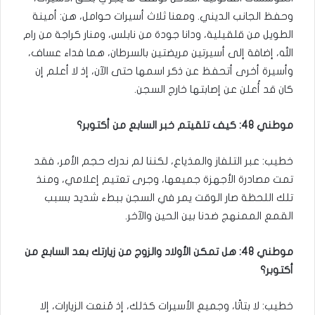
وحفظ الجانب الديني. ومعنا ثلاث أسيرات حوامل، هن: أمينة
الطويل من قلقيلية، ودانا جودة من نابلس، ومنار كراجة من رام
الله، إضافة إلى أسيرتين مريضتين بالسرطان، هما فداء عساف،
وأسيرة أخرى أتحفظ عن ذكر اسمها حتى الآن، إذ لا أعلم إن
كان قد أُعلن عن إصابتها خارج السجن.
موطني 48: كيف تلقيتم خبر السابع من أكتوبر؟
خطيب: عبر التلفاز والمذياع، لكننا لم ندرك حجم الأمر، فقد
تمت مصادرة الأجهزة جميعها، وجرى تعتيم إعلامي، ومنذ
تلك اللحظة صار الوقت يمر في السجن ببطء شديد بسبب
القمع الممنهج ضدنا بين الحين والآخر.
موطني 48: هل تمكن الأولاد والزوج من زيارتك بعد السابع من
أكتوبر؟
خطيب: لا بتاتًا، وجميع الأسيرات كذلك، إذ مُنعت الزيارات، إلا