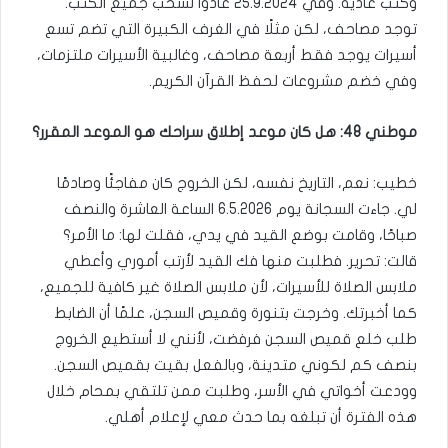
وكتب عادية. وفي 25.9.2024 عادوا لسحب جميع الكتب.
توجد مصاحف، لكن مثلًا في الغرف الكبيرة التي تضم تسع
أسيرات يوجد فقط أربعة مصاحف، وغالبية الأسيرات ملتزمات،
وفي خضم مشروعات لحفظ القرآن الكريم.
موطني 48: هل كان موعد إطلاق سراحك هو الموعد المقرر؟
خطيب: نعم، التاريخ نفسه، لكن الخروج كان مفاجئًا وصادمًا
لي. جاءت السجانة يوم 6.5.2026 الساعة العاشرة والنصف
صباحًا، وقامت بوضع القيد في يدي، فقلت لها: ما الأمر؟
قالت: تحرير. فطلبت منها فك القيد لأرتب أموري وأعطي
ملابس الصلاة للأسيرات، لأن ملابس الصلاة غير كافية للجميع،
كما أخبرتك. وخرجت بتنورة وقميص السجن، علمًا أن الضابط
طلب خلع قميص السجن فرفضت، لأنني لا أستطيع الخروج
بنصف كم لكوني متدينة، وبالفعل بقيت بقميص السجن.
وودعت أخواتي في الأسر، وطلبت ممن تلتقي بمحام خلال
هذه الفترة أن تبلغه بما حدث معي لإعلام أهلي.