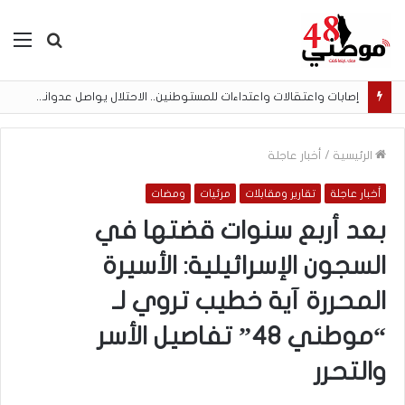
بحث
الق
عن
الاحتلال يواصل خرق وقف إطلاق النار في غزة بقصف مدفعي وإطلاق نار
الرئيسية
/
أخبار عاجلة
أخبار عاجلة
تقارير ومقابلات
مرئيات
ومضات
بعد أربع سنوات قضتها في
السجون الإسرائيلية: الأسيرة
المحررة آية خطيب تروي لـ
“موطني 48” تفاصيل الأسر
والتحرر