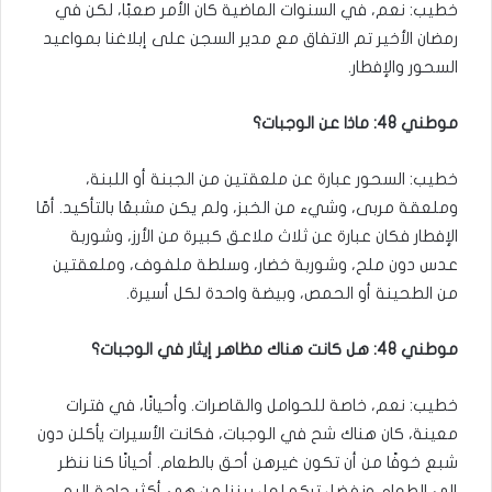
خطيب: نعم، في السنوات الماضية كان الأمر صعبًا، لكن في
رمضان الأخير تم الاتفاق مع مدير السجن على إبلاغنا بمواعيد
السحور والإفطار.
موطني 48: ماذا عن الوجبات؟
خطيب: السحور عبارة عن ملعقتين من الجبنة أو اللبنة،
وملعقة مربى، وشيء من الخبز، ولم يكن مشبعًا بالتأكيد. أمّا
الإفطار فكان عبارة عن ثلاث ملاعق كبيرة من الأرز، وشوربة
عدس دون ملح، وشوربة خضار، وسلطة ملفوف، وملعقتين
من الطحينة أو الحمص، وبيضة واحدة لكل أسيرة.
موطني 48: هل كانت هناك مظاهر إيثار في الوجبات؟
خطيب: نعم، خاصة للحوامل والقاصرات. وأحيانًا، في فترات
معينة، كان هناك شح في الوجبات، فكانت الأسيرات يأكلن دون
شبع خوفًا من أن تكون غيرهن أحق بالطعام. أحيانًا كنا ننظر
إلى الطعام ونفضل تركه لعل بيننا من هي أكثر حاجة إليه.