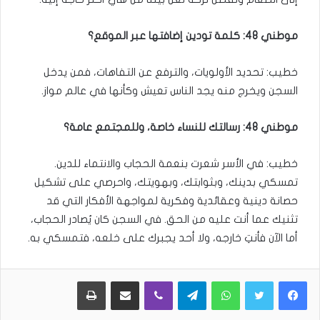
موطني 48: كلمة تودين إضافتها عبر الموقع؟
خطيب: تحديد الأولويات، والترفع عن التفاهات، فمن يدخل
السجن ويخرج منه يجد الناس تعيش وكأنها في عالم مواز.
موطني 48: رسالتك للنساء خاصة، وللمجتمع عامة؟
خطيب: في الأسر شعرت بنعمة الحجاب والانتماء للدين.
تمسكي بدينك، وبثوابتك، وبهويتك، واحرصي على تشكيل
حصانة دينية وعقائدية وفكرية لمواجهة الأفكار التي قد
تثنيك عما أنت عليه من الحق. في السجن كان يُصادر الحجاب،
أما الآن فأنتِ خارجه، ولا أحد يجبرك على خلعه، فتمسكي به.
WhatsApp
Telegram
Viber
مشاركة عبر البريد
طباعة