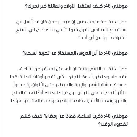
موطني 48: كيف استقبل الأولاد والعائلة خبر تحررك؟
خطيب: بفرحة عارمة، حتى إن عبد الرحمن كان قد أرسل لي
رسالة مع المحامي يقول فيها: “أمي ملك خاص لي، يمنع
الاقتراب منها من أي أحد”.
موطني 48: ما أبرز الدروس المستقاة من تجربة السجن؟
خطيب: تقدير النعم والامتنان لله، مثل نعمة وجود ساعة،
فقد صادروها طويلًا، وكنا نجتهد في تقدير أوقات الصلاة. كما
صودرت فرشاة الشعر، والإبرة والخيط، وحتى الألوان، إذ حددوا
لنا ألوانًا معينة في اللباس دون غيرها. هناك أيضًا نعمة الملح
والخبز، ونعمة الأحذية، خاصة الرياضية، ونعمة العائلة ودفؤها.
موطني 48: ذكرتِ الساعة، فماذا عن رمضان؟ كيف كنتم
تقدرون الوقت؟