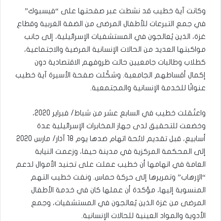
وكانت آية خطيب قد نشطت عبر صفحتها على “فيسبوك”
في جمع التبرعات للأطفال المرضى من الضفة الغربية وقطاع
غزة، الذين يُعالجون في المستشفيات الإسرائيلية، إلى جانب
مواكبتها العديد من الحالات الإنسانية المرضية والاجتماعية،
كطلاب وطالبات جامعيين حالت ظروفهم الاقتصادية دون
إكمال أقساطهم الجامعية. وشكّلت صفحة الأسيرة آية خطيب
عنوانًا للخدمة الإنسانية والمجتمعية.
واعتُقلت خطيب في السابع عشر من شباط/ فبراير 2020،
وخضعت للتحقيق لدى جهاز المخابرات الإسرائيلية عدة
أسابيع، قبل تقديم لائحة اتهام ضدها يوم 18 آذار/ مارس 2020
إلى المحكمة المركزية في مدينة حيفا، وزعمت النيابة
العامة في اتهامها أن خطيب عملت على تجنيد الأموال لدعم
“الإرهاب” وتمريرها إلى حركة حماس. ونفت خطيب التهم
المنسوبة إليها، مؤكدة أن عملها كان في خدمة الأطفال
المرضى من غزة الذين يُعالجون في المستشفيات، وجمع
الأدوية والمواد العينية للحالات الإنسانية.