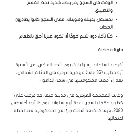
الوقت في السجن يمر ببطء شديد تحت القمع
والتضييق
تمسكي بدينك وهويتك.. ففي السجن كانوا يصادرون
الحجاب
كنّا نأكل دون شبع خوفًا أن تكون غيرنا أحق بالطعام
مارية محاجنة
أفرجت السلطات الإسرائيلية، يوم الأحد الماضي، عن الأسيرة
آية خطيب (35 عامًا) من قرية عرعرة في المثلث الشمالي،
بعد أن أمضت محكوميتها في سجن الدامون.
وكانت المحكمة المركزية في مدينة حيفا، قد فرضت على
خطيب حكمًا بالسجن لمدة أربع سنوات، يوم 15 آب/ أغسطس
2023، فيما كانت قد أمضت جزءًا من المحكومية منذ لحظة
اعتقالها.