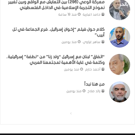
معركة الوعي (296) بين التعايش مع الواقع وبين تغيير
غ
ا
نموذج التجربة الإسلامية في الداخل الفلسطيني
ي
ل
ي
كَ
حامد اغبارية
منذ 18 ساعة
ر
بَ
ن
دِ
كلام حول فيلم “إخوان إسرائيل.. فرع الجماعة في تل
م
(
أبيب”
و
ب
ساهر غزاوي
منذ يومين
ذ
ف
ج
ت
“اتفاق” لبنان مع إسرائيل “ولد زنا” من “نطفة” إسرائيلية..
ا
ح
وكلمة في غاية الأهمية لمجتمعنا العربي
ل
ا
أحمد حازم
منذ يومين
ت
ل
ج
ب
من هنا نبدأ
ر
ا
ب
ء
رائد صلاح
منذ يومين
ة
)
ا
ل
ا
ا
إ
س
ل
ل
ل
ص
ص
ا