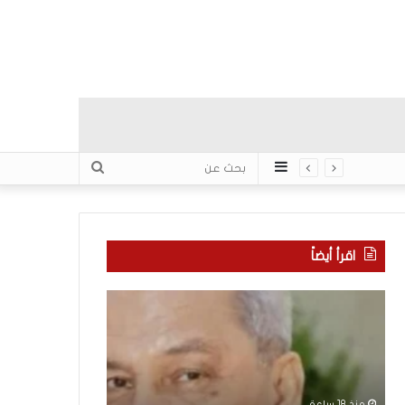
عمود
بحث
جانبي
عن
اقرأ أيضاً
“
م
ا
ن
ت
ه
ف
ن
ا
ا
ق
ن
منذ 18 ساعة