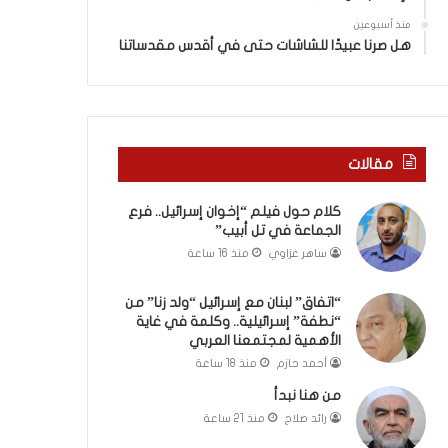
ا
”
منذ أسبوعين
م
هل صرنا عبيدًا للشاشات حتى في أقدس مقدساتنا
ن
“
ن
ط
ف
مقالات
ة
”
كلام حول فيلم “إخوان إسرائيل.. فرع
إ
الجماعة في تل أبيب”
س
ر
ساهر غزاوي
منذ 16 ساعة
ا
ئ
“اتفاق” لبنان مع إسرائيل “ولد زنا” من
ي
“نطفة” إسرائيلية.. وكلمة في غاية
ل
الأهمية لمجتمعنا العربي
ي
أحمد حازم
منذ 18 ساعة
ة
من هنا نبدأ
.
رائد صلاح
منذ 21 ساعة
.
و