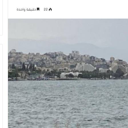
ل
منذ 16 ساعة
ف
22
دقيقة واحدة
كلام حول فيلم “إخوان إسرائيل.. فرع
ي
الجماعة في تل أبيب”
ل
م
“
إ
خ
و
ا
ن
إ
س
ر
ا
ئ
ي
ل
.
.
ف