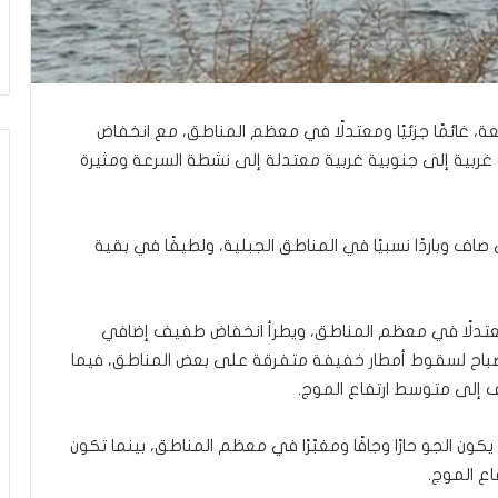
ر
ع
ا
ل
ج
م
معة، غائمًا جزئيًا ومعتدلًا في معظم المناطق، مع انخفاض
ا
 غربية إلى جنوبية غربية معتدلة إلى نشطة السرعة ومثيرة
ع
ة
ف
ي
ى صاف وباردًا نسبيًا في المناطق الجبلية، ولطيفًا في بقية
ت
ل
أ
ب
 ومعتدلًا في معظم المناطق، ويطرأ انخفاض طفيف إضافي
ي
لصباح لسقوط أمطار خفيفة متفرقة على بعض المناطق، فيما
ب
يف إلى متوسط ارتفاع الموج.
”
كون الجو حارًا وجافًا ومغبّرًا في معظم المناطق، بينما تكون
اع الموج.