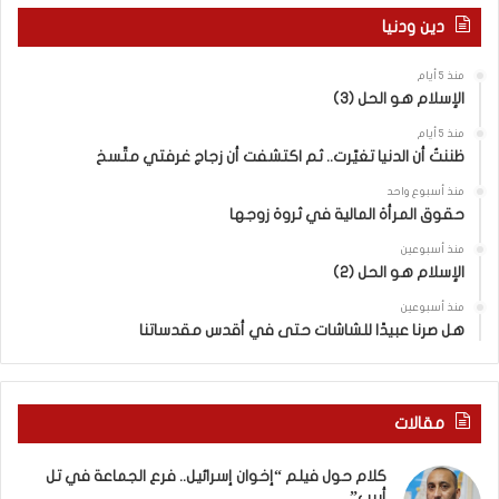
ع
دين ودنيا
إ
س
منذ 5 أيام
ر
الإسلام هو الحل (3)
ا
ئ
منذ 5 أيام
ي
ظننتُ أن الدنيا تغيّرت.. ثم اكتشفت أن زجاج غرفتي متّسخ
ل
منذ أسبوع واحد
“
حقوق المرأة المالية في ثروة زوجها
و
ل
منذ أسبوعين
د
الإسلام هو الحل (2)
ز
منذ أسبوعين
ن
هل صرنا عبيدًا للشاشات حتى في أقدس مقدساتنا
ا
”
م
ن
مقالات
“
ن
كلام حول فيلم “إخوان إسرائيل.. فرع الجماعة في تل
ط
أبيب”