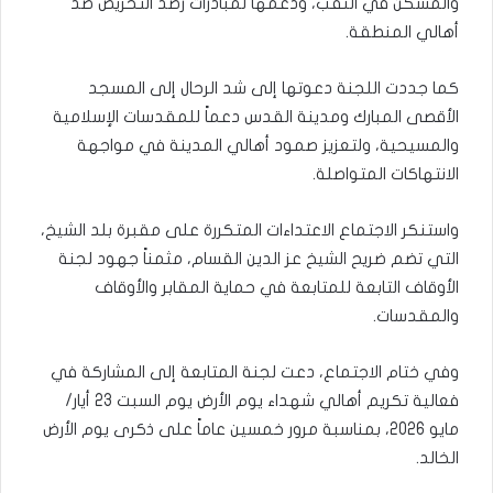
والمسكن في النقب، ودعمها لمبادرات رصد التحريض ضد
أهالي المنطقة.
كما جددت اللجنة دعوتها إلى شد الرحال إلى المسجد
الأقصى المبارك ومدينة القدس دعماً للمقدسات الإسلامية
والمسيحية، ولتعزيز صمود أهالي المدينة في مواجهة
الانتهاكات المتواصلة.
واستنكر الاجتماع الاعتداءات المتكررة على مقبرة بلد الشيخ،
التي تضم ضريح الشيخ عز الدين القسام، مثمناً جهود لجنة
الأوقاف التابعة للمتابعة في حماية المقابر والأوقاف
والمقدسات.
وفي ختام الاجتماع، دعت لجنة المتابعة إلى المشاركة في
فعالية تكريم أهالي شهداء يوم الأرض يوم السبت 23 أيار/
مايو 2026، بمناسبة مرور خمسين عاماً على ذكرى يوم الأرض
الخالد.