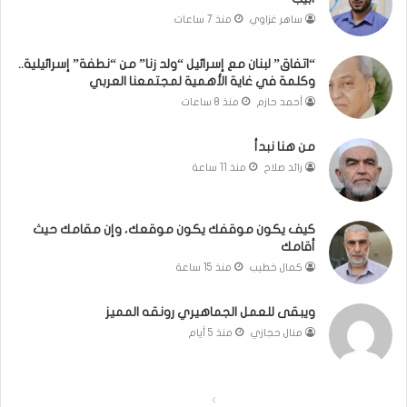
ف
ساهر غزاوي
منذ 7 ساعات
ة
”
إ
“اتفاق” لبنان مع إسرائيل “ولد زنا” من “نطفة” إسرائيلية..
وكلمة في غاية الأهمية لمجتمعنا العربي
س
ر
أحمد حازم
منذ 8 ساعات
ا
ئ
من هنا نبدأ
ي
رائد صلاح
منذ 11 ساعة
ل
ي
ة
كيف يكون موقفك يكون موقعك، وإن مقامك حيث
.
أقامك
.
كمال خطيب
منذ 15 ساعة
و
ك
ل
ويبقى للعمل الجماهيري رونقه المميز
م
منال حجازي
منذ 5 أيام
ة
ف
ي
ا
ا
غ