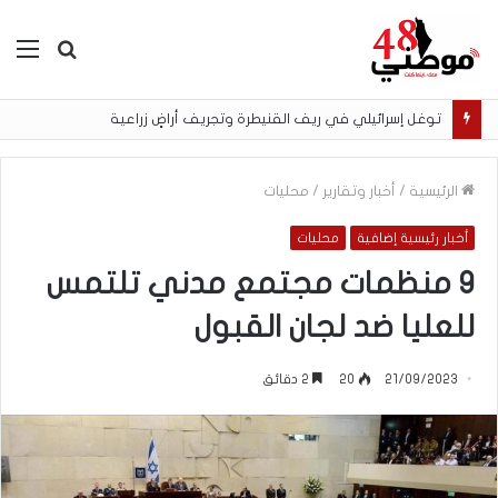
بحث
الق
عن
توغل إسرائيلي في ريف القنيطرة وتجريف أراضٍ زراعية
الرئيسية
/
أخبار وتقارير
/
محليات
أخبار رئيسية إضافية
محليات
9 منظمات مجتمع مدني تلتمس
للعليا ضد لجان القبول
21/09/2023
20
2 دقائق