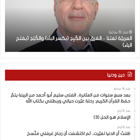
ر
س
ب
ب
يّ
ع
ة
س
ب
ل
ن
منذ 15 ساعة
العربيّة لغتنا – الفرق بين الكَبِدِ (بكسر الباء) والكَبَدِ (بفتح
ا
غ
و
الباء)
ب
ت
ا
ن
ت
ا
م
–
ن
ا
ا
دين ودنيا
ل
ل
ف
م
منذ 18 ساعة
ر
ث
بعد سبع سنوات من المثابرة.. الفتى سليم أبو أحمد من الرينة يتمّ
ق
ا
حفظ القرآن الكريم: رحلة غيّرت حياتي وربطتني بكتاب الله
ب
ب
ي
ر
منذ 6 أيام
الإسلام هو الحل (3)
ن
ة
ا
.
منذ 6 أيام
ل
.
ظننتُ أن الدنيا تغيّرت.. ثم اكتشفت أن زجاج غرفتي متّسخ
كَ
ا