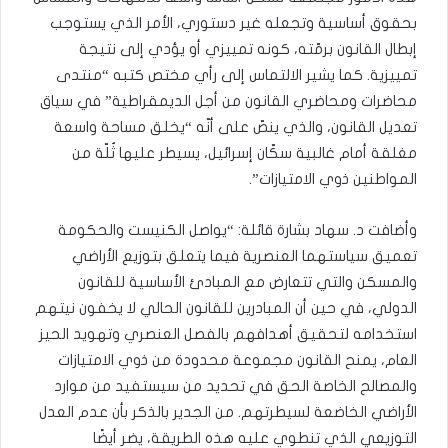
بحقوق أساسية وتجعله غير دستوري، الأمر الذي يستوجب
إبطال القانون برمّته، كونه تمييزي أو يؤدي إلى نتيجة
تمييزية. كما يشير الالتماس إلى رأي مختص كتبه “منتدى
محاضرات ومحاضري القانون من أجل الديمقراطية” في سياق
تعديل القانون، والذي ينصّ على أنّه “يخلق مساحة واسعة
مغلقة أمام غالبية سكّان إسرائيل، يسيطر عليها ثُلّة من
المواطنين ذوي الامتيازات”.
وأضافت د. سهاد بشارة قائلة: “يواصل الكنيست والحكومة
تعميق سياستهما العنصرية فيما يتعلق بتوزيع الأراضي
والمسكن والتي تتعارض مع المبادئ الأساسية للقانون
الدولي، في حين أن المبادرين للقانون الحالي لا يخفون نيتهم ​​
استخدامه لتحقيق أهدافهم بالفصل العنصري وتهويد الحيز
العام، يمنح القانون مجموعة محدودة من ذوي الامتيازات
والمصالح الخاصة الحق في تحديد من سيستفيد من موارد
الأراضي الخاضعة لسيطرتهم. من الجدير بالذكر بأن عدم العدل
التوزيعي الذي تنطوي عليه هذه الطريقة، يضر أيضًا