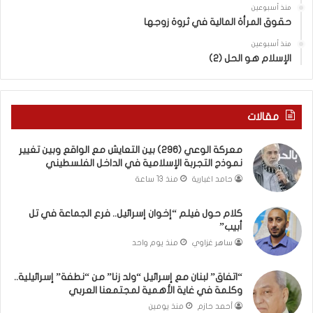
بِ
ل
منذ أسبوعين
حقوق المرأة المالية في ثروة زوجها
دِ
ف
(
ت
منذ أسبوعين
ب
ى
الإسلام هو الحل (2)
ك
س
س
ل
ر
ي
ا
م
مقالات
ل
أ
ب
ب
معركة الوعي (296) بين التعايش مع الواقع وبين تغيير
ا
و
نموذج التجربة الإسلامية في الداخل الفلسطيني
ء
أ
حامد اغبارية
منذ 13 ساعة
)
ح
و
م
كلام حول فيلم “إخوان إسرائيل.. فرع الجماعة في تل
ا
د
أبيب”
ل
م
كَ
ن
ساهر غزاوي
منذ يوم واحد
بَ
ا
دِ
ل
“اتفاق” لبنان مع إسرائيل “ولد زنا” من “نطفة” إسرائيلية..
(
ر
وكلمة في غاية الأهمية لمجتمعنا العربي
ب
ي
أحمد حازم
منذ يومين