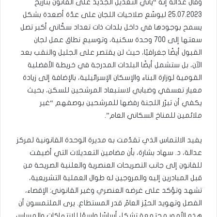
وقال عدالة إنه “يأتي التعديل الجديد على القانون بتاريخ
25.07.2023 ليوسّع صلاحيات اللجان على عدّة أصعدة بشكل
يسمح بوجودها في داخل بلدات ذات تعداد سكّاني أكبر تصل
سعتها إلى 700 وحدة سكنية، وتوسيع نطاق عمل لجان
القبول أيضًا جغرافيًا، حيث لن يقتصر على الجليل والنقب بعد
الآن، بل ستشمل أيضًا البلدات المدرجة في خريطة الأفضلية
القومية لوزارة البناء والإسكان الإسرائيلية، بالإضافة إلى زيادة
معيار تعسفي وضبابي لاستبعاد المرشحين للسكن، بحيث
يكفي أن تبرّر اللجنة رفضها للمرشحين بوصفهم “غير
ملائمين للمناخ السكاني العام”.
يفيد الالتماس الذي تقدّمت به مديرة الوحدة القانونية لمركز
عدالة، د. سهاد بشارة، بأن مضامين التعديلات التي أضيفت
للقانون إلى جانب التصريحات العنصرية والعلنية الصريحة من
قبل المبادرين إليه والمروجين له طوال العملية التشريعية،
تشهد وتؤكد على غرضه العنصري وغير القانوني: الإقصاء،
الفصل وتهويد الحيّز العامّ قدر المستطاع. يرى الملتمسون أن
هذه الأمور مجتمعة تشكل أساسًا واسعًا للانتهاكات والمساس