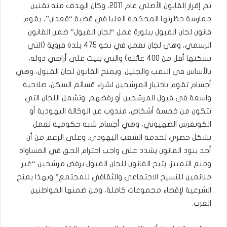
تم إقرار القانون الأصلي عام 2011، وكان الهدف منه تقنين
ممارسة حظرتها المحكمة العليا في قضية “قعدان”، يقوم
قانون لجان القبول ببلورة عمل “لجان القبول” ضمن القانون
الرسمي، وهي لجان تعمل في نحو 475 بلدة قروية (التي
تسكنها أقل من 400 عائلة) والتي بنيت على أراضي دولة،
بالأساس في النقب والجليل. ويمنح القانون لجان القبول، وهي
أجسام تقوم باختيار المرشحين لشراء قسائم السكن، صلاحية
واسعة في قبول المرشحين أو رفضهم. وتشمل اللجان التي
تتكون من خمسة أشخاص، مندوب عن الوكالة اليهودية أو
الكونغرس الصهيوني، وهي أجسام شبه حكومية تعمل
بشكل حصري لخدمة الشعب اليهودي. وعلى الرغم من أن
أحد بنود القانون يشدد على واجب احترام الحق في المساواة
ومنع التمييز، يتيح القانون للجان القبول برفض مرشحين “غير
ملائمين للنسيج الاجتماعي والثقافي للمجتمع” وبهذا يمنح
الشرعية لإقصاء مجموعات كاملة، ومن ضمنها المواطنين
العرب.