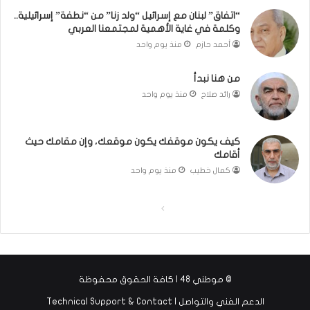
ل
“اتفاق” لبنان مع إسرائيل “ولد زنا” من “نطفة” إسرائيلية..
ر
وكلمة في غاية الأهمية لمجتمعنا العربي
ي
أحمد حازم
منذ يوم واحد
ن
ة
من هنا نبدأ
ي
رائد صلاح
منذ يوم واحد
ت
مّ
ح
كيف يكون موقفك يكون موقعك، وإن مقامك حيث
ف
أقامك
ظ
ا
كمال خطيب
منذ يوم واحد
ل
ق
ا
ا
ر
ل
ل
آ
ن
ص
ص
ا
ف
ف
ل
© موطني 48 | كافة الحقوق محفوظة
ح
ح
ك
الدعم الفني والتواصل | Technical Support & Contact
ر
ة
ة