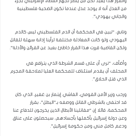
والقرار هذا يعيد لكل من ينظر لجهاز القضاء الإسرائيلي بجزء
من العدل أنه لا يوجد عدل عندما تكون الضحية فلسطينية
والجاني يهودي”.
وتابع، “تبين في المحكمة أن الدم الفلسطيني ليس كالدم
اليهودي ولو كانت المعادلة مختلفة لرأينا إدانة سهلة للقاتل
ولكن القاضية قررت هذا القرار خاطئ بعيد عن القرائن والأدلة”.
وأضأف، “نرى أن على قسم الشرطة الذي يترافع في
المحلف أن يقدم استئناف للمحكمة العليا لملاحقة المجرم
الذي قتل الحلاق”.
ورحب وزير الأمن القومي، الفاشي إيتمار بن غفير، الذي كان
قد احتفى بالشرطي القاتل ووصفه بـ”البطل”، بقرار
المحكمة، قائلا إن “مقاتلينا الأبطال الذين يخرجون للدفاع عنا
وعن دولة إسرائيل بأكملها بأجسادهم، سيحصلون على عناق
ودعم كامل مني ومن حكومة إسرائيل”.