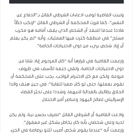
وتبنت القاضية لومب ادعاءات الشرطي القاتل بـ”الدفاع عن
النفس”، كما قررت المحكمة أن الشرطي القاتل “ارتكب خطًأ
فادحا عندما اعتقد أن الشخص الذي يقف أمامه هو مخرب
مسلح” في منطقة كثرت فيها العمليات، وأنه “لم يكن يعلم
أن إياد شخص بريء من ذوي الاحتياجات الخاصة”.
وزعمت القاضية في قرارها أنه “كان المرحوم إياد شابا من
ذوي الاحتياجات الخاصة، ولقي حتفه للأسف في ظروف
مروعة. ولكن مع كل الاحترام الواجب، يجب على المحكمة أن
تقوم بعملها، حتى لو كان صعبا للغاية”؛ في حين هتف والدا
الحلاق يطالبان بالعدالة لانبهما، وشددا على تحيّز القضاء
الإسرائيلي لصالح اليهود وعناصر أمن الاحتلال.
وادعت القاضية أن الشرطي القاتل “تصرف بحسن نية، ولم يكن
لديه وعي شخصي بأنه كان يخاطر بشكل غير معقول”.
وزعمت أنه “عندما يقوم شخص أصيب للتو برصاصة في الجزء