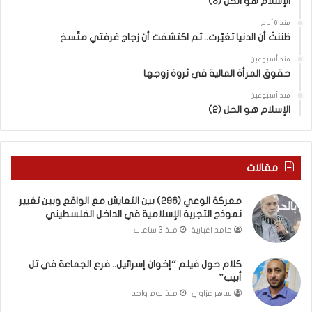
الإسلام هو الحل (3)
ة
.
منذ 6 أيام
.
ظننتُ أن الدنيا تغيّرت.. ثم اكتشفت أن زجاج غرفتي متّسخ
ا
ل
منذ أسبوعين
حقوق المرأة المالية في ثروة زوجها
ف
ت
منذ أسبوعين
ى
الإسلام هو الحل (2)
س
ل
ي
م
مقالات
أ
ب
معركة الوعي (296) بين التعايش مع الواقع وبين تغيير
و
نموذج التجربة الإسلامية في الداخل الفلسطيني
أ
حامد اغبارية
منذ 3 ساعات
ح
م
كلام حول فيلم “إخوان إسرائيل.. فرع الجماعة في تل
د
أبيب”
م
ن
ساهر غزاوي
منذ يوم واحد
ا