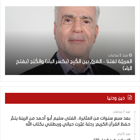
ب
ع
د
س
ب
ع
س
منذ 7 ساعات
بعد سبع سنوات من المثا
ن
بين الكَبِدِ (بكسر الباء) والكَبَدِ (بفتح
الرينة يتمّ حفظ القرآن ا
و
بكتاب الله
ا
ت
م
ن
ا
دين ودنيا
ل
م
منذ 7 ساعات
ث
بعد سبع سنوات من المثابرة.. الفتى سليم أبو أحمد من الرينة يتمّ
ا
حفظ القرآن الكريم: رحلة غيّرت حياتي وربطتني بكتاب الله
ب
ر
منذ 5 أيام