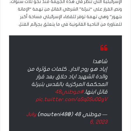
الإسرائيلية التي تنظر في هذه الجريمة منذ نحو ثلاث سنوات،
ونص القرار على “تبرئة” الشرطي القاتل من تهمة “الإماتة
بتهور” وهي تهمة توفر للقضاء الإسرائيلي مساحة أكبر
للمناورة من الناحية القانونية في ما يتعلق بجرائم القتل.
شاهد|
إياد هو روح الدار.. كلمات مؤثرة من
والدة الشهيد اياد حلاق بعد قرار
المحكمة المركزية بالقدس بتبرئة
قاتل ابنها.
#موطني48
pic.twitter.com/aSqDSuOQgV
— موطني 48 (@mawteni48)
July
6, 2023