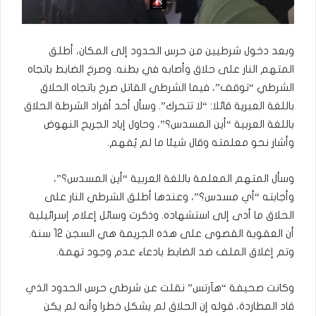
وبعد دخول شرطيين من حرس الحدود إلى المكان، أطلق
المتهم النار على حلاق وأصابه في بطنه. وصرخ الضابط باتجاه
الشرطي “توقف”، فيما الشرطي القاتل صرخ باتجاه الحلاق
باللغة العبرية قائلا: “لا تتحرك”. وسأل أحد أفراد الشرطة الحلاق
باللغة العربية “أين المسدس؟”، وحاول إياد الجريح النهوض
وأشار نحو معلمته وقال شيئا ما لم يُفهم.
وسأل المتهم المعلمة باللغة العربية “أين المسدس؟”،
وأجابته “أي مسدس؟”، وعندها أطلق الشرطي النار على
الحلاق ما أدى إلى استشهاده. وذكرت وسائل إعلام إسرائيلية
أن العقوبة القصوى على هذه الجريمة هي السجن 12 سنة.
وتم إغلاق الملف ضد الضابط بادعاء عدم وجود تهمة.
وكانت صحيفة “هآرتس” نقلت عن شرطي حرس الحدود الذي
قاد المطاردة، قوله إن الحلاق لم يشكل خطرا وأنه لم يكن