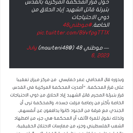
حول قرار المحكمة المركزية بالقدس
بتبرئة قاتل الشهيد إياد الحلاق من
ذوي الاحتياجات
الخاصة.
#موطني48
pic.twitter.com/BYvfpgTT1X
— موطني 48 (@mawteni48)
July
6, 2023
وبدوره قال المحامي عمر خمايسي من مركز ميزان تعقيبا
على قرار المحكمة، “أصدرت المحكمة المركزية في القدس
قرار بتبرئة المجرم قاتل الشهيد إياد الحلاق من ذوي الاحتياجات
الخاصة بأكثر من رصاصة مزقت جسده، والمحكمة ترى أن
الجندي مع فرقة من الجنود كانوا يدافعون عن أنفسهم،
ولذلك نقول للمرة الألف أن المحكمة هي جزء من اضطهاد
الشعب الفلسطيني وجزء من ممارسات الاحتلال الحقيقية،