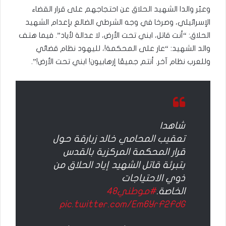
وعبّر والدا الشهيد الحلاق عن احتجاجهم على قرار القضاء
الإسرائيلي، وصرخا في وجه الشرطي الضالع بإعدام الشهيد
الحلاق: “أنت قاتل، ابني تحت الأرض، لا عدالة لأياد”. فيما هتف
والد الشهيد: “عار على المحكمة!، لليهود نظام قضائي
وللعرب نظام آخر. أنتم جميعًا إرهابيون! ابني تحت الأرض!”.
شاهد|
تعقيب المحامي خالد زبارقة حول
قرار المحكمة المركزية بالقدس
بتبرئة قاتل الشهيد إياد الحلاق من
ذوي الاحتياجات
الخاصة.
#موطني48
pic.twitter.com/Em6YrF2FdG