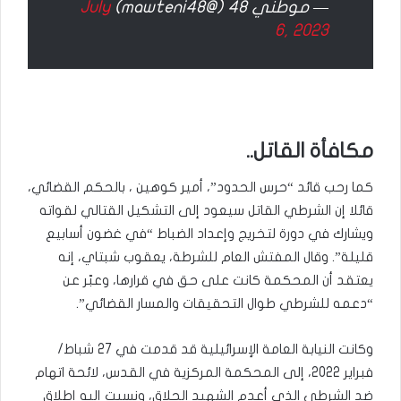
— موطني 48 (@mawteni48)
July
6, 2023
مكافأة القاتل..
كما رحب قائد “حرس الحدود”، أمير كوهين ، بالحكم القضائي،
قائلا إن الشرطي القاتل سيعود إلى التشكيل القتالي لقواته
ويشارك في دورة لتخريج وإعداد الضباط “في غضون أسابيع
قليلة”. وقال المفتش العام للشرطة، يعقوب شبتاي، إنه
يعتقد أن المحكمة كانت على حق في قرارها، وعبّر عن
“دعمه للشرطي طوال التحقيقات والمسار القضائي”.
وكانت النيابة العامة الإسرائيلية قد قدمت في 27 شباط/
فبراير 2022، إلى المحكمة المركزية في القدس، لائحة اتهام
ضد الشرطي الذي أعدم الشهيد الحلاق، ونسبت إليه إطلاق