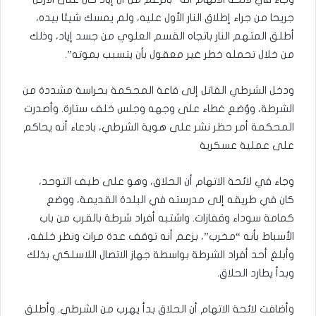
جريحا من جراء إطلاق النار الأول عليه، ولم يمسك شيئا بيده،
أطلق المتهم النار باتجاه القسم العلوي من جسد إياد، وذلك
من خلال تحمله خطر غير معقول بأن يتسبب بموته”.
ودخل الشرطي القاتل إلى قاعة المحكمة بحراسة مشددة من
الشرطة، ووُضع غطاء على وجهه وجلس خلف ستارة. وأصدرت
المحكمة أمر حظر نشر على هوية الشرطي، بادعاء أنه يحاكم
على عملية عسكرية
وجاء في لائحة الاتهام أن الحلاق، وهو على طيف التوحد،
كان في طريقه إلى مدرسته في البلدة القديمة، ووضع
كمامة سوداء وقفازات. واشتبه أفراد شرطة بالقرب من باب
الأسباط بأنه “مخرب”، بزعم أنه توقف عدة مرات ونظر خلفه،
وأبلغ أحد أفراد الشرطة بواسطة جهاز الاتصال اللاسلكي بذلك
وبدأ يطارد الحلاق.
وأضافت لائحة الاتهام أن الحلاق بدأ يهرب من الشرطي. وأطلق