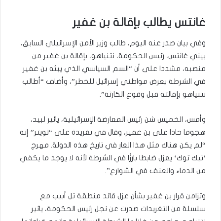
غانتس يطالب بإقالة بن غفير
وفي بيان صدر عنه اليوم، طالب وزير الأمن الإسرائيلي السابق،
بيني غانتس، رئيس الحكومة، نتنياهو، بإقالة بن غفير من
منصبه، مشددا على أن “السم السياسي الذي يبثه بن غفير
في الشرطة يعرض مواطني إسرائيل للخطر”، وأضاف “أطالب
نتنياهو بإقالته قبل وقوع الكارثة”.
وأمس، الخميس شن رئيس المعارضة الإسرائيلية، يائير لبيد،
هجوما حادا على بن غفير، وقال في تغريدة على “تويتر” إنه
“لم يكن هناك مثل هذا العار في تاريخ هذه الدولة. مهرج
‘تيك توك‘ يعزل ضابطا بارزًا في الشرطة لأنه لا يوجد ما يكفي
من الدماء والعنف في الشوارع”.
وتزامن قرار بن غفير بشأن عزل قائد منطقة تل أبيب مع
سلسلة من التغريدات صدرت عن نجل رئيس الحكومة، يائير