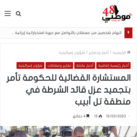
بحث
الق
عن
اتهام شخصين من عسقلان بالتواصل مع جهة استخباراتية إيرانية وتنفيذ مهام تصوير مقابل أموال رقمية
الرئيسية
/
أخبار وتقارير
/
شؤون إسرائيلية
أخبار رئيسية إضافية
أخبار عاجلة
تقارير ومقابلات
شؤون إسرائيلية
المستشارة القضائية للحكومة تأمر
بتجميد عزل قائد الشرطة في
منطقة تل أبيب
10/03/2023
13
4 دقائق