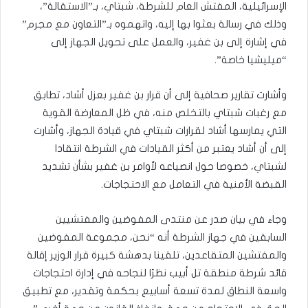
الإسرائيلية، المفتش العام للشرطة، شبتاي، بـ”الاستقالة”،
وذلك في رسالة بعثوا بها إليه، واتهموه بـ”التعاون مع مجرم”
في إشارة إلى بن غفير، والعمل على تحويل الجهاز إلى
“ميليشيا خاصة”.
وأشارت تقارير صحافية إلى أن قرار بن غفير بعزل أشاد، تطابق
مع رغبات شبتاي بالتخلص منه، في ظل المعارضة القوية
التي يمارسها أشاد لقرارات شبتاي في قيادة الجهاز، وأشارت
إلى أن أشاد يعتبر من أكثر القيادات في الشرطة انتقادا
لشبتاي، خصوصا حول انصياعه لأوامر بن غفير بشأن تشديد
القبضة الأمنية في التعامل مع الاحتجاجات.
وجاء في بيان صدر عن منتدى المفوضين والمفتشيين
السابقين في جهاز الشرطة أنه “نحن، مجموعة المفوضين
والمفتشين المتقاعدين، تلقينا بدهشة كبيرة قرار الوزير إقالة
قائد شرطة منطقة تل أبيب نظرًا لنجاحه في إدارة احتجاجات
واسعة النطاق لمدة تسعة أسابيع بحكمة وتقدير، مع تطبيق