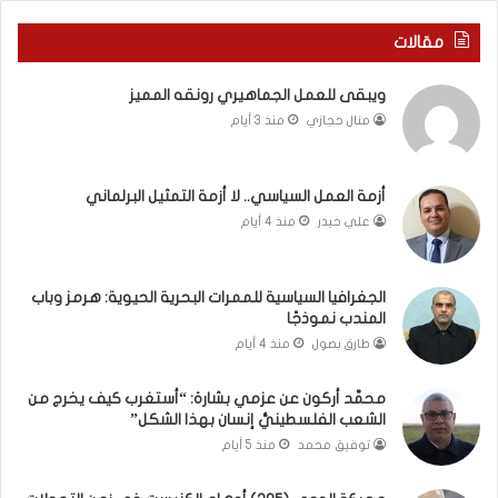
ي
ا
ر
ل
مقالات
و
ع
م
ا
ويبقى للعمل الجماهيري رونقه المميز
ا
م
منال حجازي
منذ 3 أيام
ب
.
ي
.
ن
م
ل
ا
أزمة العمل السياسي.. لا أزمة التمثيل البرلماني
ب
ذ
علي حيدر
منذ 4 أيام
ن
ا
ا
ت
ن
ق
الجغرافيا السياسية للممرات البحرية الحيوية: هرمز وباب
و
و
المندب نموذجًا
ت
ل
طارق بصول
منذ 4 أيام
ل
ا
أ
ل
محمَّد أركون عن عزمي بشارة: “أستغرب كيف يخرج من
ب
أ
الشعب الفلسطينيُّ إنسان بهذا الشكل”
ي
و
توفيق محمد
منذ 5 أيام
ب
ن
؟
ر
(
و