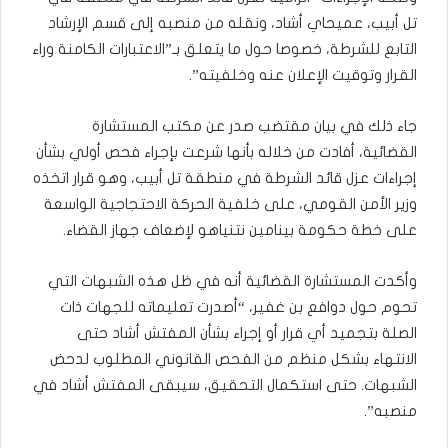
تل أبيب، عميحاي أشاد، ونقله من منصبه إلى قسم الإرشاد
التابع للشرطة، خصوصا حول ما يتعلق بـ”الاعتبارات الكامنة وراء
القرار وتوقيت الإعلان عنه وخلفيته”.
جاء ذلك في بيان مقتضب صدر عن مكتب المستشارة
القضائية، أفادت من خلاله بأنها شرعت بإجراء فحص أولي بشأن
إجراءات عزل قائد الشرطة في منطقة تل أبيب، وهو قرار اتخذه
وزير الأمن القومي، على خلفية الحركة الاحتجاجية الواسعة
على خطة حكومة بينامين نتنياهو لإضعاف جهاز القضاء.
وأكدت المستشارة القضائية أنه في ظل هذه الشبهات التي
تحوم حول دوافع بن غفير، “أصدرت تعليماته للجهات ذات
الصلة بتجميد أي قرار أو إجراء بشأن المفتش أشاد حتى
الانتهاء بشكل منظم من الفحص القانوني المطلوب لدحض
الشبهات. حتى استكمال التحقيق، سيبقى المفتش أشاد في
منصبه”.