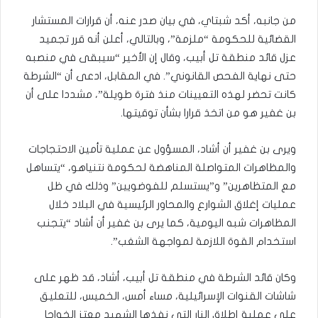
من جانبه، أكد شبتاي، في بيان صدر عنه، أن قرارات المستشار
القضائية للحكومة “ملزمة”، وبالتالي، أعلن أنه قرر تجميد
عزل قائد منطقة تل أبيب، وقال إن الأخير “سيبقى في منصبه
حتى نهاية الفحص القانوني”. في المقابل، ادعى أن “الشرطة
كانت تحضر لهذه التعيينات منذ فترة طويلة”، مشددا على أن
بن غفير هو من اتخذ قرارا بشأن توقيتها.
ويرى بن غفير أن أشاد، المسؤول عن عملية تأمين الاحتجاجات
والمظاهرات المتواصلة المناهضة لحكومة نتنياهو، “يتساهل
مع المتظاهرين” و”يستسلم للفوضويين” وذلك في ظل
عمليات إغلاق الشوارع والمحاور الرئيسية في البلاد خلال
المظاهرات شبه اليومية، كما يرى بن غفير أن أشاد “يتجنب
استخدام القوة اللازمة لمواجهة الشغب”.
وكان قائد الشرطة في منطقة تل أبيب، أشاد، قد ظهر على
شاشات القنوات الإسرائيلية، مساء أمس، الخميس، للتعليق
على عملية إطلاق النار التي نفذها الشهيد معتز الخواجا