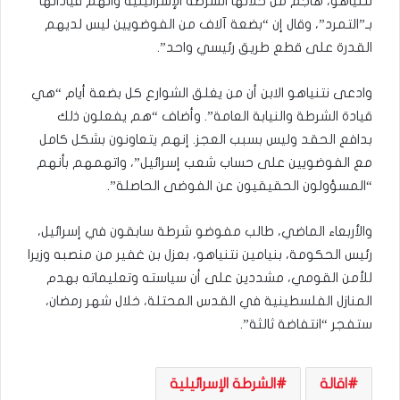
نتنياهو، هاجم من خلالها الشرطة الإسرائيلية واتهم قياداتها
بـ”التمرد”، وقال إن “بضعة آلاف من الفوضويين ليس لديهم
القدرة على قطع طريق رئيسي واحد”.
وادعى نتنياهو الابن أن من يغلق الشوارع كل بضعة أيام “هي
قيادة الشرطة والنيابة العامة”. وأضاف “هم يفعلون ذلك
بدافع الحقد وليس بسبب العجز. إنهم يتعاونون بشكل كامل
مع الفوضويين على حساب شعب إسرائيل”، واتهمهم بأنهم
“المسؤولون الحقيقيون عن الفوضى الحاصلة”.
والأربعاء الماضي، طالب مفوضو شرطة سابقون في إسرائيل،
رئيس الحكومة، بنيامين نتنياهو، بعزل بن غفير من منصبه وزيرا
للأمن القومي، مشددين على أن سياسته وتعليماته بهدم
المنازل الفلسطينية في القدس المحتلة، خلال شهر رمضان،
ستفجر “انتفاضة ثالثة”.
اقالة
الشرطة الإسرائيلية