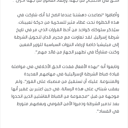
الحق في الاحتجاج من جهة، وإنفاذ القانون من جهة أخرى”.
وأضافوا “تصاعدت دهشتنا عندما اتضح لنا أنك شاركت في
هذه الخطوة تحت غطاء مثير للسخرية من حركة تعيينات.
سيُذكر سلوكك كواحد من أحط القرارات الذي مر في تاريخ
شرطة إسرائيل. لقد تعاونت مع مجرم مُدان لتحويل الشرطة
إلى ميليشيا خاصة لإرضاء النزوات السياسية للوزير المعين
وكنت مشاركًا في تطهير الجهاز من قائد مهم”.
وتابعوا أنه “بهذه الأفعال فقدت الحق الأخلاقي في مواصلة
قيادة ضباط الشرطة الإسرائيلية في مهامهم العديدة
والمتنوعة. عليك أن تستقيل من منصبك على الفور”، ولم
يعقب شبتاي على هذه الرسالة، في حين اعتبر بن غفير أنها
موجهة من قبل “مجموعة من الضباط الفاشلين الذين اتحدوا
بعد تدمير الشرطة ودمروا الأمن القومي وبعضهم متورط
في الفساد”.