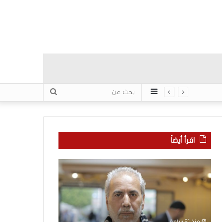
عمود
بحث
جانبي
عن
اقرأ أيضاً
م
ا
ع
ل
ر
ع
ك
ر
ة
ب
ا
يّ
منذ 21 ساعة