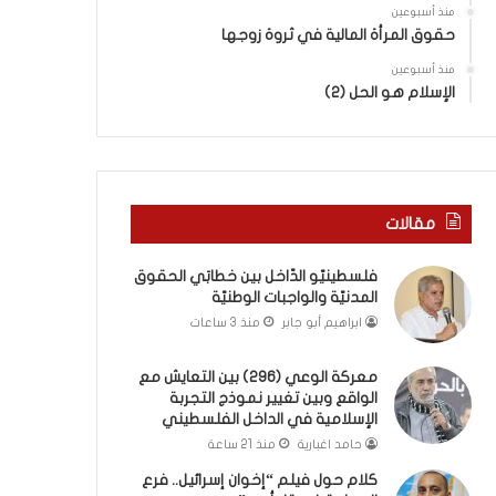
ا
ب
منذ أسبوعين
ل
ك
حقوق المرأة المالية في ثروة زوجها
و
س
ا
منذ أسبوعين
ر
الإسلام هو الحل (2)
ق
ا
ع
ل
و
ب
ب
ا
ي
ء
ن
)
مقالات
ت
و
غ
ا
فلسطينيّو الدّاخل بين خطابَي الحقوق
ي
ل
المدنيّة والواجبات الوطنيّة
ي
كَ
ابراهيم أبو جابر
منذ 3 ساعات
ر
بَ
ن
دِ
م
(
معركة الوعي (296) بين التعايش مع
و
الواقع وبين تغيير نموذج التجربة
ب
الإسلامية في الداخل الفلسطيني
ذ
ف
ج
ت
حامد اغبارية
منذ 21 ساعة
ا
ح
كلام حول فيلم “إخوان إسرائيل.. فرع
ل
ا