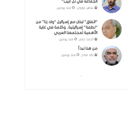
الجماعة في تل أبيب”
ت
ل
ساهر غزاوي
منذ يومين
ج
ب
ر
ا
“اتفاق” لبنان مع إسرائيل “ولد زنا” من
ب
ء
“نطفة” إسرائيلية.. وكلمة في غاية
ة
)
الأهمية لمجتمعنا العربي
ا
أحمد حازم
منذ يومين
ل
إ
من هنا نبدأ
س
رائد صلاح
منذ يومين
ل
ا
م
ي
ا
ا
ة
ل
ل
ف
ص
ص
ي
ا
ف
ف
ل
ح
ح
د
ة
ة
ا
خ
ا
ا