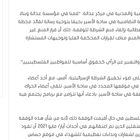
يّ
ة
 والمدنية في مركز عدالة، “قمنا في مؤسسة عدالة وبناءً
ة التضامنية في ساحة الأسير بحيفا بتوجيه رسالة لقائد محطة
لبة بإلغاء منع الشرطة للوقفة، ذلك أن قرار المنع غير
المنع مناف لقرارات المحكمة العليا وتوجيهات المستشارة
التعبير عن الرأي كحقوق أساسية للمواطنين الفلسطينيين”.
على ضوء تحقيق الشرطة الإسرائيلية، أمس، مع أحد أعضاء
في موقعها المحدد في ساحة الأسير، تلقى أعضاء الحراك
ة في ساحة الأسير، بادعاء أنها تتزامن مع برنامج يجتمع فيه
فلسطين في حال أقيمت الوقفة ذلك لأنه من شأن هذه الوقفة
التي تأتي رفضا للأحكام القضائية التي صدرت ضد المعتقلين الذين تم اعتقالهم في أحداث أيار/ مايو 2021 أن تقود
اهرين لشعارات ونداءات تعظيمية للشهداء في موقع حساس