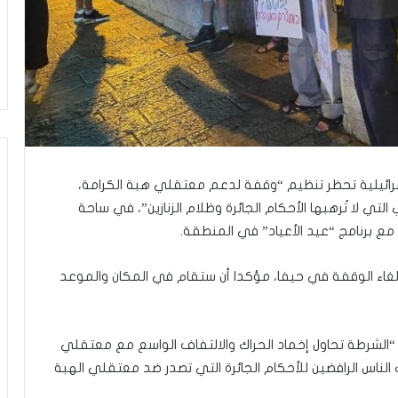
ق
ا
ل
م
د
ن
يّ
ة
و
ا
إسرائيلية تحظر تنظيم “وقفة لدعم معتقلي هبة الكرامة،
ل
و
لتي لا تُرهبها الأحكام الجائرة وظلام الزنازين”، في ساحة
ا
ا مع برنامج “عيد الأعياد” في المنطقة.
ج
ب
 وإلغاء الوقفة في حيفا، مؤكدا أن ستقام في المكان والموعد
ا
ت
ا
ل
الشرطة تحاول إخماد الحراك والالتفاف الواسع مع معتقلي
و
لناس الرافضين للأحكام الجائرة التي تصدر ضد معتقلي الهبة
ط
ن