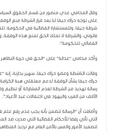
ل
ب
وقال المحامي عدي منصور من قسم الحقوق السياسية
ا
على توجه حراك حيفا لنا بعد قرار الشرطة منع الوقف
ء
شرطة حيفا، وللمستشارة القضائية في الحكومة، للمطا
)
قانوني، والشرطة لا تملك الحق لمنع هذه الوقفة، و
القضائي للحكومة”.
وأكد محامي “عدالة” على “الحق في حرية التظاهر و
وقالت الناشطة وعضو حراك حيفا، سهير بدارنة، إنه “
حراك حيفا بشأن الوقفة لدعم معتقلي هبة الكرامة 
رسالة تهديد من الشرطة لعدم المشاركة أو تنظيم وقف
الآلاف من العرب واليهود في احتفالات عيد الأعياد”.
وأضافت أن “الرسالة تتضمن بأنه يجب عدم رفع علم 
لتصعيد الأمور والمس بالأمن العام مع ترديد المتظ