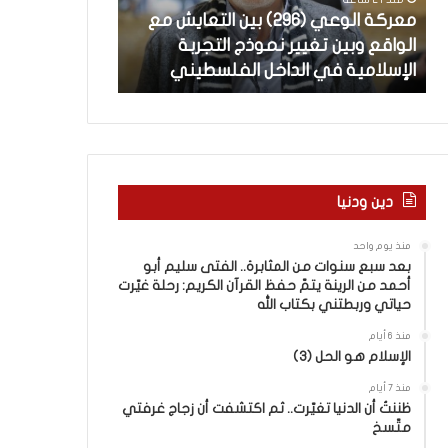
ل
ة
معركة الوعي (296) بين التعايش مع
منذ 23 ساعة
و
ل
الواقع وبين تغيير نموذج التجربة
العربيّة لغتنا – 
ع
غ
الإسلامية في الداخل الفلسطيني
الباء) والكَبَدِ (
ي
ت
(
ن
2
ا
–
9
6
ا
)
ل
ب
ف
دين ودنيا
ي
ر
ن
ق
منذ يوم واحد
ا
ب
بعد سبع سنوات من المثابرة.. الفتى سليم أبو
ل
ي
أحمد من الرينة يتمّ حفظ القرآن الكريم: رحلة غيّرت
ت
ن
حياتي وربطتني بكتاب الله
ع
ا
منذ 6 أيام
ا
ل
الإسلام هو الحل (3)
ي
كَ
ش
بِ
منذ 7 أيام
م
ظننتُ أن الدنيا تغيّرت.. ثم اكتشفت أن زجاج غرفتي
دِ
متّسخ
ع
(