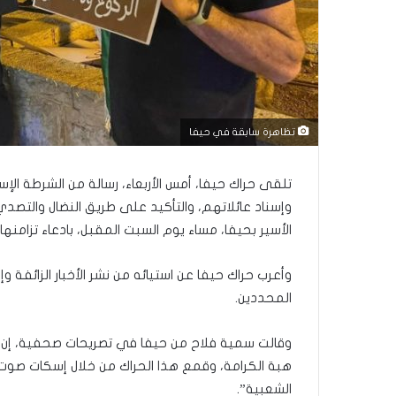
ب
ك
س
ر
ا
ل
ب
ا
تظاهرة سابقة في حيفا
ء
)
تلقى حراك حيفا، أمس الأربعاء، رسالة من الشرطة ال
و
ا
وإسناد عائلاتهم، والتأكيد على طريق النضال والتصدي ا
ل
الأسير بحيفا، مساء يوم السبت المقبل، بادعاء تزامنه
كَ
بَ
وأعرب حراك حيفا عن استيائه من نشر الأخبار الزائفة
دِ
المحددين.
(
ب
ف
وقالت سمية فلاح من حيفا في تصريحات صحفية، إن “
ت
هبة الكرامة، وقمع هذا الحراك من خلال إسكات صوت ا
ح
الشعبية”.
ا