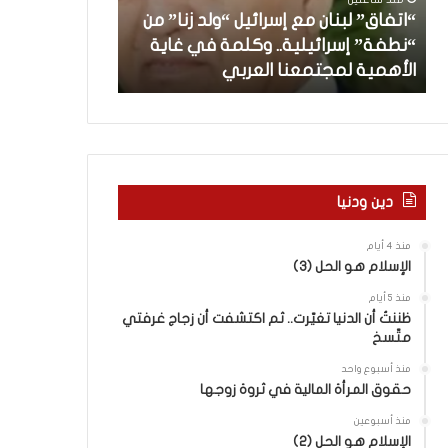
”
ب
“اتفاق” لبنان مع إسرائيل “ولد زنا” من
ل
د
“نطفة” إسرائيلية.. وكلمة في غاية
ب
أ
منذ 5 ساعات
الأهمية لمجتمعنا العربي
من هنا نبدأ
ن
ا
ن
م
ع
إ
س
دين ودنيا
ر
ا
منذ 4 أيام
ئ
الإسلام هو الحل (3)
ي
منذ 5 أيام
ل
ظننتُ أن الدنيا تغيّرت.. ثم اكتشفت أن زجاج غرفتي
“
متّسخ
و
ل
منذ أسبوع واحد
د
حقوق المرأة المالية في ثروة زوجها
ز
منذ أسبوعين
ن
الإسلام هو الحل (2)