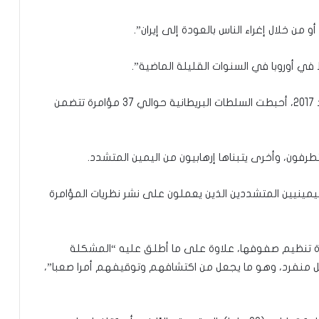
 من خلال إغراء الناس بالعودة إلى إيران”.
في أوروبا في السنوات القليلة الماضية”.
وبحسب التقرير لجهاز الاستخبارات البريطانية، فإنه منذ 2017، أحبطت السلطات البريطانية حوالي 37 مؤامرة تتضمن
رفون، وأخرى يتبناها إرهابيون من اليمين المتشدد.
ليمينيين المتشددين الذين يعملون على نشر نظريات المؤامرة
إعادة تنظيم صفوفها، علاوة على ما أطلق عليه “المشكلة
كل منفرد، وهو ما يجعل من اكتشافهم وتوقيفهم أمرا صعبا”،