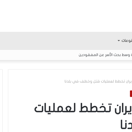
وعات
ة وسط بحث الأسر عن المفقودين
: إيران تخطط لعمليات قتل وخطف في بلدنا
ك
ل
 إيران تخطط لعمليات
ا
م
ا
ح
و