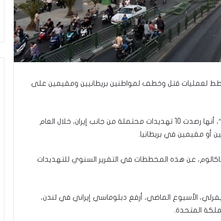
ر
ع
ا
ل
ج
م
ا
ع
ها تخطط لعمليات قتل وخطف لمواطنين بريطانيين ومقيمين على
ة
ف
ي
ت
وأكدت بحسب هيئة الإذاعة والتلفزيون “بي بي سي”، أنها رصدت 10 تهديدات محتملة من جانب إيران، خلال العام
ل
أو مقيمين في بريطانيا.
أ
ب
ي
از الاستخبارات الداخلية (MI5)، كين ماكالوم، عن هذه المخططات في التقرير السنوي للتهديدات
ب
”
فرلي، الأسبوع الماضي، أرفع دبلوماسي إيراني في لندن،
لكة المتحدة.