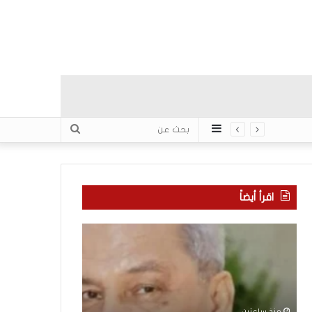
عمود
بحث
جانبي
عن
اقرأ أيضاً
“
م
ا
ن
ت
ه
ف
ن
ا
ا
ق
ن
منذ ساعتين