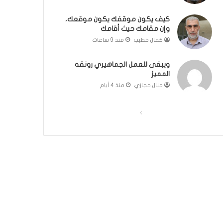
ك
ل
كيف يكون موقفك يكون موقعك،
وإن مقامك حيث أقامك
م
ة
كمال خطيب
منذ 9 ساعات
ف
ي
ويبقى للعمل الجماهيري رونقه
غ
المميز
ا
منال حجازي
منذ 4 أيام
ي
ة
ا
ا
ا
ل
ل
ل
أ
ص
ص
ه
م
ف
ف
ي
ح
ح
ة
ة
ة
ل
م
ا
ا
ج
ل
ل
ت