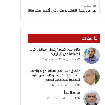
ا
”
منذ أسبوعين
م
هل صرنا عبيدًا للشاشات حتى في أقدس مقدساتنا
ن
“
ن
ط
ف
مقالات
ة
”
كلام حول فيلم “إخوان إسرائيل.. فرع
إ
الجماعة في تل أبيب”
س
ر
ساهر غزاوي
منذ 32 دقيقة
ا
ئ
“اتفاق” لبنان مع إسرائيل “ولد زنا” من
ي
“نطفة” إسرائيلية.. وكلمة في غاية
ل
الأهمية لمجتمعنا العربي
ي
أحمد حازم
منذ ساعتين
ة
من هنا نبدأ
.
رائد صلاح
منذ 5 ساعات
.
و