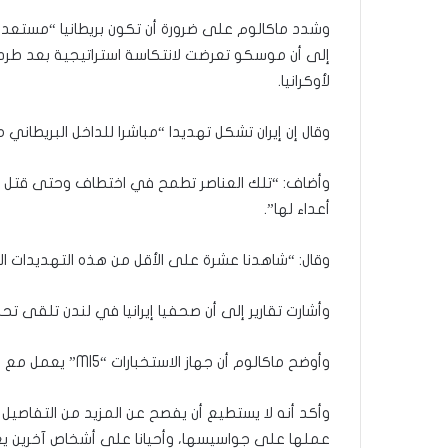
وشدد ماكالوم على ضرورة أن تكون بريطانيا “مستعد
إلى أن موسكو تعرضت لانتكاسة استراتيجية بعد طر
لأوكرانيا.
وقال إن إيران تشكل تهديدا “مباشرا للداخل البريطاني م
وأضاف: “تلك العناصر تطمح في اختطاف وحتى قتل بريط
أعداء لها”.
وقال: “شاهدنا عشرة على الأقل من هذه التهديدات ال
وأشارت تقارير إلى أن صحفيا إيرانيا في لندن تلقى تح
وأوضح ماكالوم أن جهاز الاستخبارات “MI5” يعمل مع شركاء محليين ودوليين لوقف ذلك النشاط غير المقبول.
وأكد أنه لا يستطيع أن يفصح عن المزيد من التفاصيل 
عملها على جواسيسها، وأحيانا على أشخاص آخرين ي