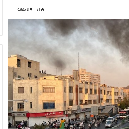
ل
منذ 32 دقيقة
ف
21
2 دقائق
كلام حول فيلم “إخوان إسرائيل.. فرع
ي
الجماعة في تل أبيب”
ل
م
“
إ
خ
و
ا
ن
إ
س
ر
ا
ئ
ي
ل
.
.
ف