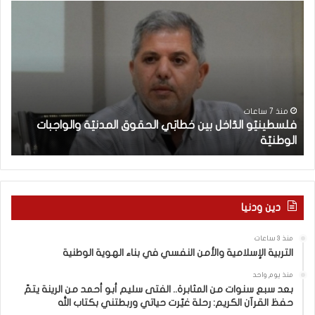
ف
م
ل
ع
س
ر
ط
ك
ي
ة
ن
ا
يّ
ل
و
و
منذ 7 ساعات
فلسطينيّو الدّاخل بين خطابَي الحقوق المدنيّة والواجبات
ا
ع
الوطنيّة
ن
ل
ي
دّ
(
ا
2
خ
9
ل
6
دين ودنيا
ب
)
ي
ب
منذ 3 ساعات
ن
ي
التربية الإسلامية والأمن النفسي في بناء الهوية الوطنية
خ
ن
ط
ا
منذ يوم واحد
ا
ل
بعد سبع سنوات من المثابرة.. الفتى سليم أبو أحمد من الرينة يتمّ
حفظ القرآن الكريم: رحلة غيّرت حياتي وربطتني بكتاب الله
بَ
ت