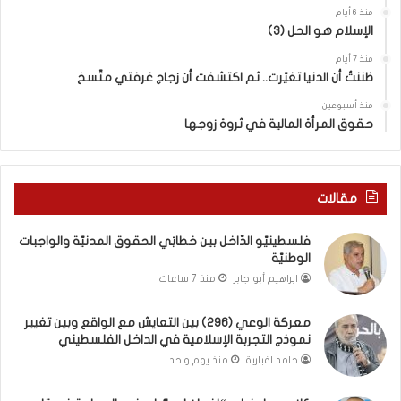
ي
ع
منذ 6 أيام
ا
ا
الإسلام هو الحل (3)
ل
ي
ح
ش
منذ 7 أيام
ظننتُ أن الدنيا تغيّرت.. ثم اكتشفت أن زجاج غرفتي متّسخ
ق
م
و
ع
منذ أسبوعين
ق
ا
حقوق المرأة المالية في ثروة زوجها
ا
ل
ل
و
م
ا
د
ق
مقالات
ن
ع
يّ
و
فلسطينيّو الدّاخل بين خطابَي الحقوق المدنيّة والواجبات
ة
ب
الوطنيّة
و
ي
ابراهيم أبو جابر
منذ 7 ساعات
ا
ن
ل
ت
معركة الوعي (296) بين التعايش مع الواقع وبين تغيير
و
غ
نموذج التجربة الإسلامية في الداخل الفلسطيني
ا
ي
ج
ي
حامد اغبارية
منذ يوم واحد
ب
ر
ا
ن