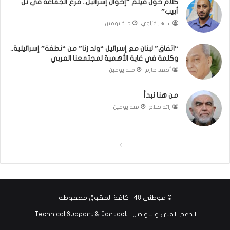
كلام حول فيلم “إخوان إسرائيل.. فرع الجماعة في تل
ت
م
أبيب”
ا
و
ساهر غزاوي
منذ يومين
ل
ذ
و
ج
“اتفاق” لبنان مع إسرائيل “ولد زنا” من “نطفة” إسرائيلية..
ط
ا
وكلمة في غاية الأهمية لمجتمعنا العربي
ن
ل
أحمد حازم
منذ يومين
يّ
ت
ة
ج
من هنا نبدأ
ر
ب
رائد صلاح
منذ يومين
ة
ا
ل
ا
ا
إ
ل
ل
س
ل
ص
ص
ا
ف
ف
م
© موطني 48 | كافة الحقوق محفوظة
ح
ح
ي
الدعم الفني والتواصل | Technical Support & Contact
ة
ة
ة
ف