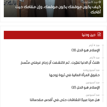
م
ا
منذ 6 ساعات
كيف يكون موقفك يكون موقعك، وإن مقامك حيث
و
ل
أقامك
ا
ق
غ
ف
ر
ك
ب
ي
ي
ك
و
دين ودنيا
و
ا
ن
ل
منذ 4 أيام
م
ر
الإسلام هو الحل (3)
و
و
ق
ا
منذ 5 أيام
ع
ي
ظننتُ أن الدنيا تغيّرت.. ثم اكتشفت أن زجاج غرفتي متّسخ
ك
ة
منذ أسبوع واحد
،
ا
حقوق المرأة المالية في ثروة زوجها
و
ل
إ
ف
منذ أسبوعين
ن
الإسلام هو الحل (2)
ل
م
س
منذ أسبوعين
ق
ط
هل صرنا عبيدًا للشاشات حتى في أقدس مقدساتنا
ا
ي