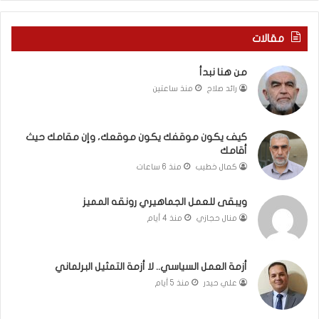
م
ن
ك
ي
ح
ة
مقالات
ي
ب
ث
ي
من هنا نبدأ
أ
ن
رائد صلاح
منذ ساعتين
ق
ا
ا
ل
م
ت
ك
غ
كيف يكون موقفك يكون موقعك، وإن مقامك حيث
أقامك
ي
ي
كمال خطيب
منذ 6 ساعات
ب
و
ويبقى للعمل الجماهيري رونقه المميز
ا
منال حجازي
منذ 4 أيام
ل
م
و
أزمة العمل السياسي.. لا أزمة التمثيل البرلماني
ا
علي حيدر
منذ 5 أيام
ج
ه
ة