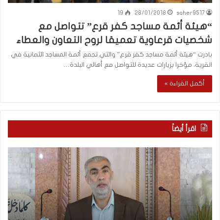
19
28/01/2018
saher9517
“هيئة أئمة مساجد كفر قرع” تتواصل مع
شخصيات قرعاوية تعميقا لروح التعاون والعطاء
بادرت “هيئة أئمة مساجد كفر قرع” والتي تجمع أئمة المساجد الثمانية في
القرية، مؤخرا بزيارات عديدة للتواصل مع أهالي البلدة…
أكمل القراءة »
اقرأ أيضاً
ك
ا
ي
ل
ف
إ
ي
ع
ك
ل
و
ا
ن
م