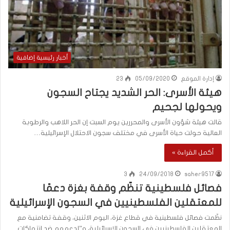
أخبار رئيسية إضافية
إدارة الموقع
05/09/2020
23
هيئة الأسرى: الحر الشديد يجتاح السجون
ويحولها لجحيم
قالت هيئة شؤون الأسرى والمحررين يوم السبت إن الحر اللاهب والرطوبة
العالية حولت حياة الأسرى في مختلف سجون الاحتلال الإسرائيلية…
أكمل القراءة »
3
24/09/2018
saher9517
فصائل فلسطينية تنظّم وقفة بغزة دعمًا
للمعتقلين الفلسطينيين في السجون الإسرائيلية
نظّمت فصائل فلسطينية في قطاع غزة، اليوم الاثنين، وقفة تضامنية مع
المعتقلين الفلسطينيين في السجون الإسرائيلية، و”لدعمهم ضد انتهاكات