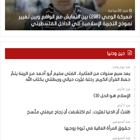
ل
ة
و
ل
منذ 22 ساعة
معركة الوعي (296) بين التعايش مع الواقع وبين تغيير
ال
ع
غ
نموذج التجربة الإسلامية في الداخل الفلسطيني
ال
ي
ت
(
ن
2
ا
–
9
6
ا
دين ودنيا
)
ل
ب
ف
منذ يوم واحد
ي
ر
بعد سبع سنوات من المثابرة.. الفتى سليم أبو أحمد من الرينة يتمّ
ن
ق
حفظ القرآن الكريم: رحلة غيّرت حياتي وربطتني بكتاب الله
ا
ب
ل
ي
منذ 6 أيام
الإسلام هو الحل (3)
ت
ن
ع
ا
منذ 7 أيام
ا
ل
ظننتُ أن الدنيا تغيّرت.. ثم اكتشفت أن زجاج غرفتي متّسخ
ي
كَ
ش
بِ
منذ أسبوعين
حقوق المرأة المالية في ثروة زوجها
م
دِ
ع
(
منذ أسبوعين