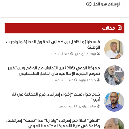
ا
ب
الإسلام هو الحل (2)
ل
ك
و
س
ا
ر
ق
ا
مقالات
ع
ل
و
ب
فلسطينيّو الدّاخل بين خطابَي الحقوق المدنيّة والواجبات
ب
ا
الوطنيّة
ي
ء
ابراهيم أبو جابر
منذ 4 ساعات
ن
)
ت
و
معركة الوعي (296) بين التعايش مع الواقع وبين تغيير
غ
ا
نموذج التجربة الإسلامية في الداخل الفلسطيني
ي
ل
ي
كَ
حامد اغبارية
منذ 22 ساعة
ر
بَ
ن
دِ
كلام حول فيلم “إخوان إسرائيل.. فرع الجماعة في تل
م
(
أبيب”
و
ب
ساهر غزاوي
منذ يومين
ذ
ف
ج
ت
“اتفاق” لبنان مع إسرائيل “ولد زنا” من “نطفة” إسرائيلية..
ا
ح
وكلمة في غاية الأهمية لمجتمعنا العربي
ل
ا