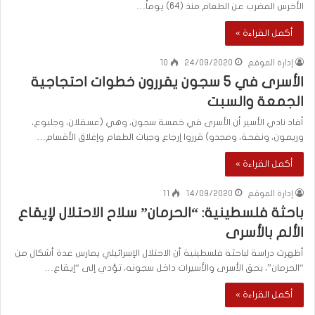
الأخرس المضرب عن الطعام منذ (64) يوماً…
أكمل القراءة »
إدارة الموقع
24/09/2020
10
الأسرى في 5 سجون يقررون خطوات احتجاجية
الجمعة والسبت
أفاد نادي الأسير أن الأسرى في خمسة سجون، وهي (عسقلان، وجلبوع،
وريمون، ونفحة، ومجدو) قرروا إرجاع وجبات الطعام وإغلاق الأقسام…
أكمل القراءة »
إدارة الموقع
14/09/2020
11
باحثة فلسطينية: “الحرمان” سلاح الاحتلال لإيقاع
الألم بالأسرى
أظهرت دراسة لباحثة فلسطينية أن الاحتلال الإسرائيلي يمارس عدة أشكال من
“الحرمان”، بحق الأسرى والأسيرات داخل سجونه، تؤدي إلى “إيقاع…
أكمل القراءة »