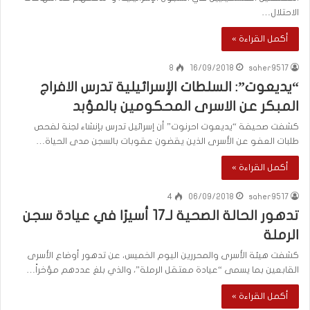
الاحتلال…
أكمل القراءة »
8
16/09/2018
saher9517
“يديعوت”: السلطات الإسرائيلية تدرس الافراج
المبكر عن الاسرى المحكومين بالمؤبد
كشفت صحيفة “يديعوت احرنوت” أن إسرائيل تدرس بإنشاء لجنة لفحص
طلبات العفو عن الأسرى الذين يقضون عقوبات بالسجن مدى الحياة…
أكمل القراءة »
4
06/09/2018
saher9517
تدهور الحالة الصحية لـ17 أسيرًا في عيادة سجن
الرملة
كشفت هيئة الأسرى والمحررين اليوم الخميس، عن تدهور أوضاع الأسرى
القابعين بما يسمى “عيادة معتقل الرملة”، والذي بلغ عددهم مؤخراً…
أكمل القراءة »