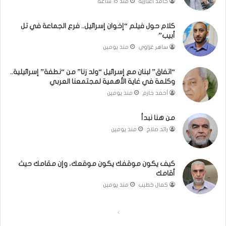
حامد اغبارية
منذ 15 ساعة
)
ح
و
م
كلام حول فيلم “إخوان إسرائيل.. فرع الجماعة في تل
ا
د
أبيب”
ل
م
كَ
ن
ساهر غزاوي
منذ يومين
بَ
ا
دِ
ل
“اتفاق” لبنان مع إسرائيل “ولد زنا” من “نطفة” إسرائيلية..
(
ر
وكلمة في غاية الأهمية لمجتمعنا العربي
ب
ي
أحمد حازم
منذ يومين
ف
ن
ت
ة
من هنا نبدأ
ح
ي
رائد صلاح
منذ يومين
ا
ت
ل
مّ
ب
ح
كيف يكون موقفك يكون موقعك، وإن مقامك حيث
ا
ف
أقامك
ء
ظ
)
ا
كمال خطيب
منذ يومين
ل
ق
ا
ا
ر