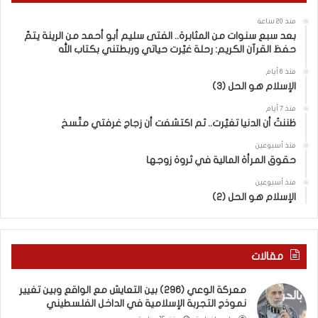
ف
م
منذ 20 ساعة
ر
ث
بعد سبع سنوات من المثابرة.. الفتى سليم أبو أحمد من الرينة يتمّ
ق
ا
حفظ القرآن الكريم: رحلة غيّرت حياتي وربطتني بكتاب الله
ب
ب
ي
ر
منذ 6 أيام
الإسلام هو الحل (3)
ن
ة
ا
.
منذ 7 أيام
ل
.
ظننتُ أن الدنيا تغيّرت.. ثم اكتشفت أن زجاج غرفتي متّسخ
كَ
ا
بِ
ل
منذ أسبوعين
حقوق المرأة المالية في ثروة زوجها
دِ
ف
(
ت
منذ أسبوعين
ب
ى
الإسلام هو الحل (2)
ك
س
س
ل
ر
ي
ا
م
مقالات
ل
أ
ب
ب
معركة الوعي (296) بين التعايش مع الواقع وبين تغيير
ا
و
نموذج التجربة الإسلامية في الداخل الفلسطيني
ء
أ