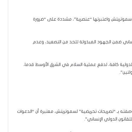
ات سموتريتش واعتبرتها “عنصرية”، مشددة على “ضرورة
نساني ضمن الجهود المبذولة للحد من التصعيد، وعدم
لدولية كافة، لدفع عملية السلام في الشرق الأوسط قدما،
تين”.
ا وصفته بـ “تصريحات تحريضية” لسموتريتش، معتبرة أن “الدعوات
قانون الدولي الإنساني”.