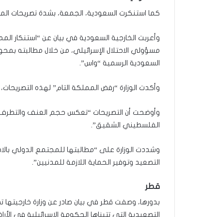
ة
ف
كما استنكرت السعودية، الجمعة، بشدة تصريحات ال
ي
ر
وأعربت الخارجية السعودية في بيان عن “استنكار الم
و
مسؤولي الاحتلال الإسرائيلي، من خلال مطالبته بمحو 
م
ا
السعودية الرسمية “واس”.
ب
ي
ن
ل
وأوضحت أن التصريحات “تعكس حجم العنف والتطرف ال
ب
ن
الفلسطيني الشقيق”.
ا
ن
وشددت الوزارة على “مطالبتها للمجتمع الدولي بال
و
التصعيد وتوفير الحماية اللازمة للمدنيين”.
ت
ل
أ
قطر
ب
بدورها، وصفت قطر في بيان صادر عن وزارة خارجيتها 
ي
التصعيدية التي تتبناها الحكومة الإسرائيلية في الأ
ب