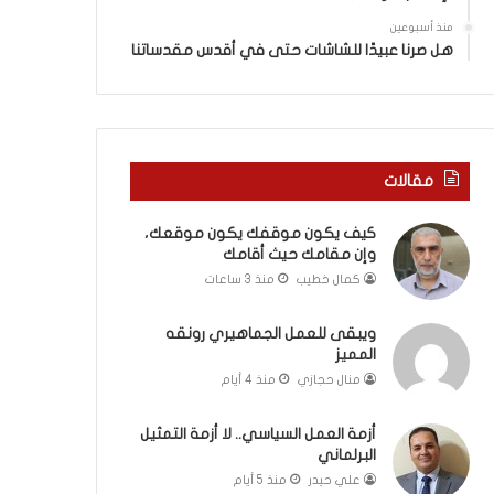
ي
ة
ن
ف
منذ أسبوعين
ي
ي
هل صرنا عبيدًا للشاشات حتى في أقدس مقدساتنا
ة
ر
ب
و
ي
م
ن
ا
ا
ب
مقالات
ل
ي
ت
ن
كيف يكون موقفك يكون موقعك،
غ
ل
وإن مقامك حيث أقامك
ي
ب
ي
ن
كمال خطيب
منذ 3 ساعات
ب
ا
و
ن
ويبقى للعمل الجماهيري رونقه
ا
و
المميز
ل
ت
منال حجازي
منذ 4 أيام
م
ل
و
أ
أزمة العمل السياسي.. لا أزمة التمثيل
ا
ب
البرلماني
ج
ي
علي حيدر
منذ 5 أيام
ه
ب