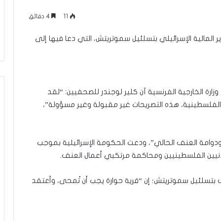
ن
منذ 3 ساعات
م
11
4 دقائق
مفاوضات الجديدة
كيف يكون موقفك يكون موقعك، وإ
و
وتل أبيب؟ (فيديو)
مقامك حيث أقامك
ق
ر المالية الإسرائيلي بتسلئيل سموتريتش، التي دعا فيها إلى
ف
ك
ي
ك
و
ارة الخارجية الفرنسية آن كلير لوجندر للصحفيين: “لقد
ن
ة الفلسطينية، هذه التصريحات غير مقبولة وغير مسؤولة”،
م
و
ق
ع
 ودوامة العنف الحالي”، ودعت الحكومة الإسرائيلية بموجب
ك
لمدنيين الفلسطينيين ومحاكمة مرتكبي أعمال العنف.
،
و
تطرف بتسلئيل سموتريتش؛ إن “قرية حوارة يجب أن تُمحى، وأعتقد
إ
ن
م
ق