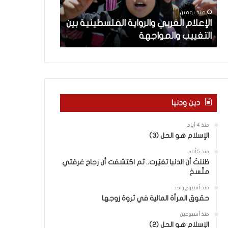
م
ث
منذ يومين
منذ يومين
ا
ت
ن
الإعلام الغربي والرواية الفلسطينية بين
ماذا بحثت جولة
ل
ج
التغييب والمواجهة
في روما بين لبن
غ
و
ر
ل
ب
ة
ي
ا
و
ل
ا
م
ل
ف
دين ودنيا
ر
ا
و
و
منذ 4 أيام
ا
ض
الإسلام هو الحل (3)
ي
ا
منذ 5 أيام
ة
ت
ظننتُ أن الدنيا تغيّرت.. ثم اكتشفت أن زجاج غرفتي
ا
ا
متّسخ
ل
ل
ف
ج
منذ أسبوع واحد
ل
د
حقوق المرأة المالية في ثروة زوجها
س
ي
منذ أسبوعين
ط
د
الإسلام هو الحل (2)