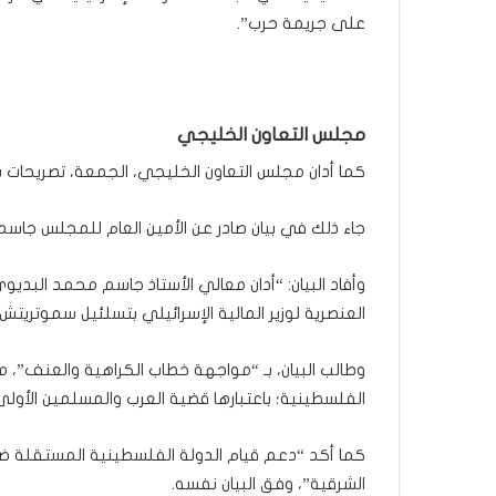
؟
على جريمة حرب”.
(
ف
ي
د
مجلس التعاون الخليجي
ي
و
كما أدان مجلس التعاون الخليجي، الجمعة، تصريحات 
)
جاء ذلك في بيان صادر عن الأمين العام للمجلس جاسم
وأفاد البيان: “أدان معالي الأستاذ جاسم محمد البديوي
العنصرية لوزير المالية الإسرائيلي بتسلئيل سموتريتش
وطالب البيان، بـ “مواجهة خطاب الكراهية والعنف”، 
الفلسطينية؛ باعتبارها قضية العرب والمسلمين الأولى
الشرقية”، وفق البيان نفسه.