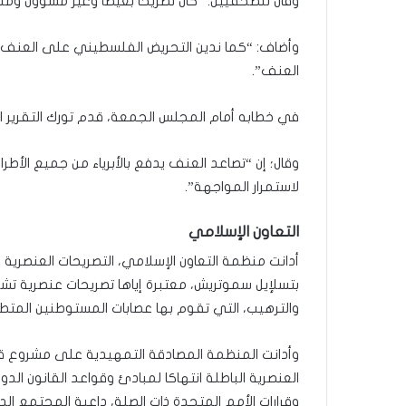
وقال للصحفيين: “كان تصريحا بغيضا وغير مسؤول ومثيرا
وأضاف: “كما ندين التحريض الفلسطيني على العنف، ن
العنف”.
في خطابه أمام المجلس الجمعة، قدم تورك التقرير ال
وقال؛ إن “تصاعد العنف يدفع بالأبرياء من جميع الأ
لاستمرار المواجهة”.
التعاون الإسلامي
أدانت منظمة التعاون الإسلامي، التصريحات العنصرية ا
بتسلإيل سموتريش، معتبرة إياها تصريحات عنصرية ت
والترهيب، التي تقوم بها عصابات المستوطنين المت
وأدانت المنظمة المصادقة التمهيدية على مشروع قان
العنصرية الباطلة انتهاكا لمبادئ وقواعد القانون ال
وقرارات الأمم المتحدة ذات الصلة، داعية المجتمع 