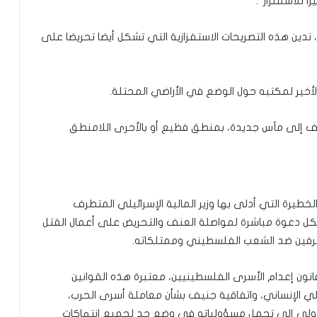
 للاشمئزاز”.
دين هذه التصريحات الاستفزازية التي تشكل أيضا تحريضا على
أخير لمكتبه حول الوضع في الأراضي المحتلة.
طراف إلى مآس جديدة، بمنطق فظيع أو بالأحرى اللامنطق
لخطيرة التي أدلى بها وزير المالية الإسرائيلي المتطرف
شكل دعوة مباشرة لمواصلة العنف والتحريض على أعمال القتل
طرفين ضد الشعب الفلسطيني وممتلكاته.
ون إعدام الأسرى الفلسطينيين، معتبرة هذه القوانين
دولي الإنساني، واتفاقية جنيف بشأن معاملة أسرى الحرب،
الدولي إلى تحمل مسؤولياته في وضع حد لجميع انتهاكات