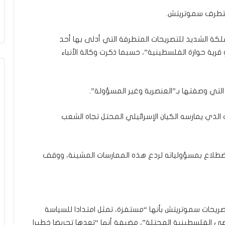
ا
م
متطرف سموتريتش.
ك
ح
ملكة الشديد للتصريحات المتطرفة التي أدلى بها أحد
ي
قرية حوارة الفلسطينية”، حسبما ذكرت وكالة الأنباء
ث
أ
ق
ا
م
ك
ذي يمارسه الكيان الإسرائيلي المحتل تجاه الشعب
اضطلاع بمسؤولياته لردع هذه الممارسات المشينة، ووقف
تصريحات سموتريتش بأنها “مستفزة، تمثل امتدادا للسياسة
راضي الفلسطينية المحتلة”، مضيفة أنها “تعدها تحريضا خطيرا