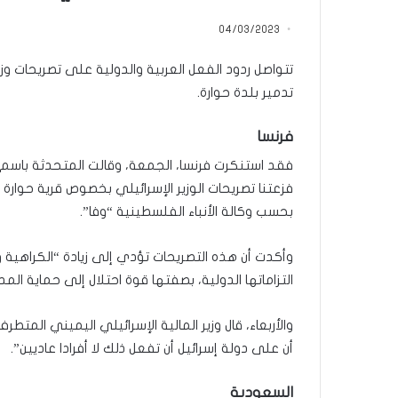
ث
منذ يومين
ت
04/03/2023
ماذا بحثت جولة ال
ج
في روما بين لبنان 
و
تتواصل ردود الفعل العربية والدولية على تصريحات وزي
ل
تدمير بلدة حوارة.
ة
ا
فرنسا
ل
م
فقد استنكرت فرنسا، الجمعة، وقالت المتحدثة باسم وز
ف
فزعتنا تصريحات الوزير الإسرائيلي بخصوص قرية حوار
ا
بحسب وكالة الأنباء الفلسطينية “وفا”.
و
ض
ا
وأكدت أن هذه التصريحات تؤدي إلى زيادة “الكراهية
ت
التزاماتها الدولية، بصفتها قوة احتلال إلى حماية ا
ا
ل
والأربعاء، قال وزير المالية الإسرائيلي اليميني الم
ج
د
أن على دولة إسرائيل أن تفعل ذلك لا أفرادا عاديين”.
ي
د
السعودية