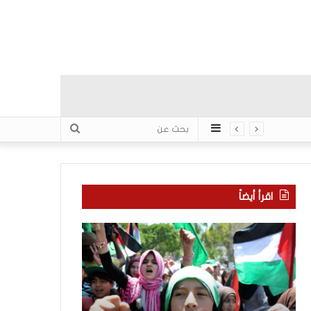
عمود
بحث
جانبي
عن
اقرأ أيضاً
ا
م
ل
ا
إ
ذ
ع
ا
ل
ب
ا
ح