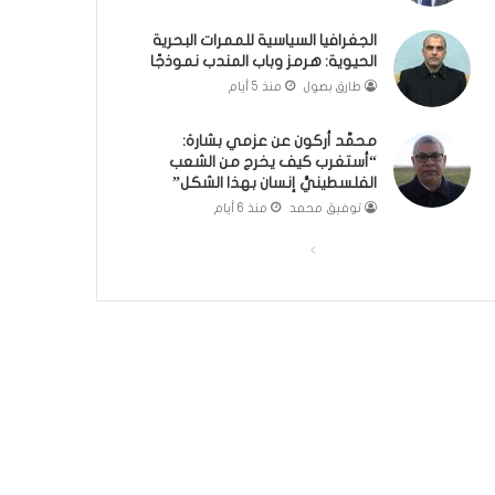
ة
؟
الجغرافيا السياسية للممرات البحرية
(
الحيوية: هرمز وباب المندب نموذجًا
ف
ي
طارق بصول
منذ 5 أيام
د
ي
محمَّد أركون عن عزمي بشارة:
و
“أستغرب كيف يخرج من الشعب
)
الفلسطينيُّ إنسان بهذا الشكل”
توفيق محمد
منذ 6 أيام
ا
ا
ل
ل
ص
ص
ف
ف
ح
ح
ة
ة
ا
ا
ل
ل