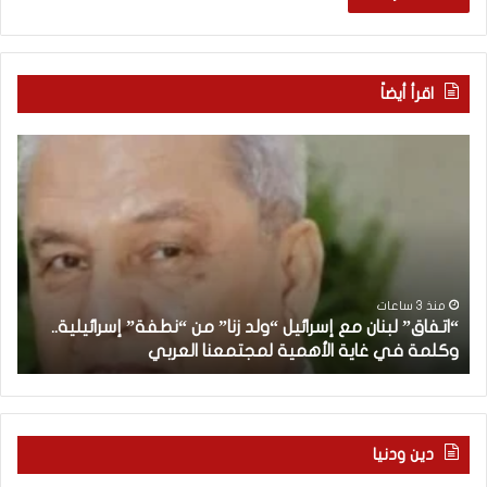
اقرأ أيضاً
“
م
ا
ن
ت
ه
ف
ن
ا
ا
ق
ن
”
ب
ل
د
منذ 3 ساعات
“اتفاق” لبنان مع إسرائيل “ولد زنا” من “نطفة” إسرائيلية..
ب
أ
وكلمة في غاية الأهمية لمجتمعنا العربي
م
ن
ا
ن
م
ع
دين ودنيا
إ