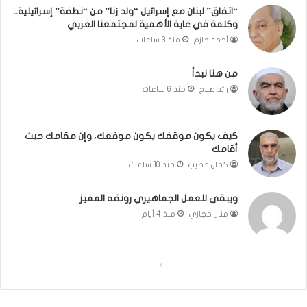
إ
“اتفاق” لبنان مع إسرائيل “ولد زنا” من “نطفة” إسرائيلية..
وكلمة في غاية الأهمية لمجتمعنا العربي
س
ر
أحمد حازم
منذ 3 ساعات
ا
ئ
من هنا نبدأ
ي
رائد صلاح
منذ 6 ساعات
ل
ي
ة
كيف يكون موقفك يكون موقعك، وإن مقامك حيث
.
أقامك
.
كمال خطيب
منذ 10 ساعات
و
ك
ل
ويبقى للعمل الجماهيري رونقه المميز
م
منال حجازي
منذ 4 أيام
ة
ف
ي
ا
ا
غ
ا
ل
ل
ي
ص
ص