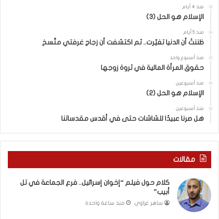
س
منذ 4 أيام
ر
الإسلام هو الحل (3)
ا
ئ
منذ 5 أيام
ي
ظننتُ أن الدنيا تغيّرت.. ثم اكتشفت أن زجاج غرفتي متّسخ
ل
منذ أسبوع واحد
“
حقوق المرأة المالية في ثروة زوجها
و
ل
منذ أسبوعين
د
الإسلام هو الحل (2)
ز
منذ أسبوعين
ن
هل صرنا عبيدًا للشاشات حتى في أقدس مقدساتنا
ا
”
م
ن
مقالات
“
ن
كلام حول فيلم “إخوان إسرائيل.. فرع الجماعة في تل
ط
أبيب”
ف
ساهر غزاوي
منذ ساعة واحدة
ة
”