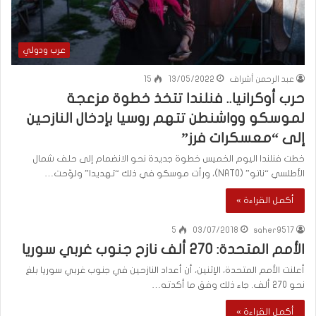
عرب ودولي
عبد الرحمن أشراف
13/05/2022
15
حرب أوكرانيا.. فنلندا تتخذ خطوة مزعجة
لموسكو وواشنطن تتهم روسيا بإدخال النازحين
إلى “معسكرات فرز”
خطت فنلندا اليوم الخميس خطوة جديدة نحو الانضمام إلى حلف شمال
الأطلسي “ناتو” (NATO)، ورأت موسكو في ذلك “تهديدا” ولوّحت…
أكمل القراءة »
5
03/07/2018
saher9517
الأمم المتحدة: 270 ألف نازح جنوب غربي سوريا
أعلنت الأمم المتحدة، الإثنين، أن أعداد النازحين في جنوب غربي سوريا بلغ
نحو 270 ألف. جاء ذلك وفق ما أكدته…
أكمل القراءة »