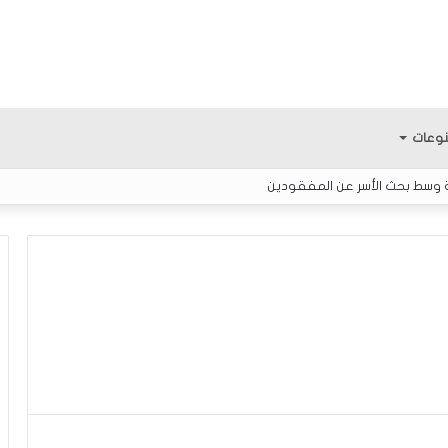
وعات
ة وسط بحث الأسر عن المفقودين
ك
ل
ا
م
ح
و