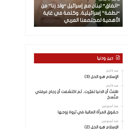
”
ب
“اتفاق” لبنان مع إسرائيل “ولد زنا” من
ل
د
“نطفة” إسرائيلية.. وكلمة في غاية
ب
أ
منذ 19 ساعة
الأهمية لمجتمعنا العربي
من هنا نبدأ
ن
ا
ن
م
ع
إ
س
دين ودنيا
ر
ا
منذ 5 أيام
ئ
الإسلام هو الحل (3)
ي
منذ 6 أيام
ل
ظننتُ أن الدنيا تغيّرت.. ثم اكتشفت أن زجاج غرفتي
“
متّسخ
و
ل
منذ أسبوعين
د
حقوق المرأة المالية في ثروة زوجها
ز
منذ أسبوعين
ن
الإسلام هو الحل (2)