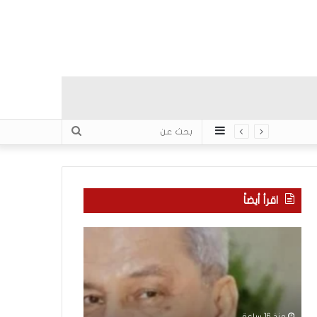
عمود
بحث
جانبي
عن
اقرأ أيضاً
“
م
ا
ن
ت
ه
ف
ن
ا
ا
ق
ن
منذ 16 ساعة