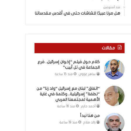
ا
”
منذ أسبوعين
م
هل صرنا عبيدًا للشاشات حتى في أقدس مقدساتنا
ن
“
ن
ط
ف
مقالات
ة
”
كلام حول فيلم “إخوان إسرائيل.. فرع
إ
الجماعة في تل أبيب”
س
ر
ساهر غزاوي
منذ 15 ساعة
ا
ئ
“اتفاق” لبنان مع إسرائيل “ولد زنا” من
ي
“نطفة” إسرائيلية.. وكلمة في غاية
ل
الأهمية لمجتمعنا العربي
ي
أحمد حازم
منذ 16 ساعة
ة
من هنا نبدأ
.
رائد صلاح
منذ 19 ساعة
.
و