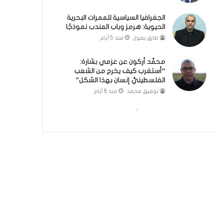
ة
؟
الجغرافيا السياسية للممرات البحرية
(
الحيوية: هرمز وباب المندب نموذجًا
ف
ي
طارق بصول
منذ 5 أيام
د
ي
محمَّد أركون عن عزمي بشارة:
و
“أستغرب كيف يخرج من الشعب
)
الفلسطينيُّ إنسان بهذا الشكل”
توفيق محمد
منذ 6 أيام
ا
ا
ل
ل
ص
ص
ف
ف
ح
ح
ة
ة
ا
ا
ل
ل