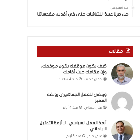
ي
ة
ن
ف
منذ أسبوعين
ي
ي
هل صرنا عبيدًا للشاشات حتى في أقدس مقدساتنا
ة
ر
ب
و
ي
م
ن
ا
ا
ب
مقالات
ل
ي
ت
ن
كيف يكون موقفك يكون موقعك،
غ
ل
وإن مقامك حيث أقامك
ي
ب
ي
ن
كمال خطيب
منذ 4 ساعات
ب
ا
و
ن
ويبقى للعمل الجماهيري رونقه
ا
و
المميز
ل
ت
منال حجازي
منذ 4 أيام
م
ل
و
أ
أزمة العمل السياسي.. لا أزمة التمثيل
ا
ب
البرلماني
ج
ي
علي حيدر
منذ 5 أيام
ه
ب