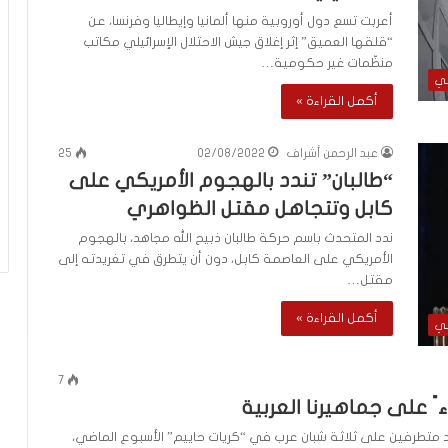
أعربت تسع دول أوروبية منها ألمانيا وإيطاليا وفرنسا، عن
“قلقها العميق” إثر إغلاق جيش الاحتلال الإسرائيلي مكاتب
منظّمات غير حكومية…
لي
أكمل القراءة »
عبد الرحمن أشراف
02/08/2022
25
“طالبان” تندد بالهجوم الأمريكي على
كابل وتتجاهل مقتل الظواهري
ندد المتحدث باسم حركة طالبان ذبيح الله مجاهد، بالهجوم
الأمريكي على العاصمة كابل، دون أن يتطرق في تغريدته إلى
مقتل…
أكمل القراءة »
لي
7
 ً على جماهيرنا العربية
ود متطرفين على ثلاثة شبان عرب في “كريات حاييم” الأسبوع الماضي،