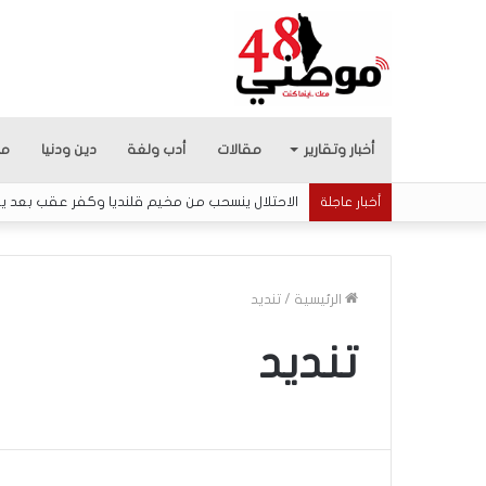
أخبار وتقارير
مقالات
أدب ولغة
دين ودنيا
من
الاحتلال ينسحب من مخيم قلنديا وكفر عقب بعد يوم
أخبار عاجلة
الرئيسية
/
تنديد
تنديد
م
ا
ذ
ا
ب
ح