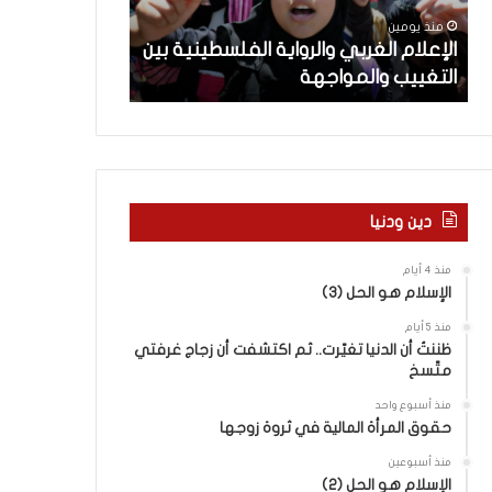
م
ث
منذ يومين
منذ يومين
ا
ت
ن
الإعلام الغربي والرواية الفلسطينية بين
ماذا بحثت جولة
ل
ج
التغييب والمواجهة
في روما بين لبن
غ
و
ر
ل
ب
ة
ي
ا
و
ل
ا
م
ل
ف
دين ودنيا
ر
ا
و
و
منذ 4 أيام
ا
ض
الإسلام هو الحل (3)
ي
ا
منذ 5 أيام
ة
ت
ظننتُ أن الدنيا تغيّرت.. ثم اكتشفت أن زجاج غرفتي
ا
ا
متّسخ
ل
ل
ف
ج
منذ أسبوع واحد
ل
د
حقوق المرأة المالية في ثروة زوجها
س
ي
منذ أسبوعين
ط
د
الإسلام هو الحل (2)