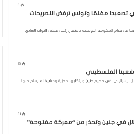
ن
8
منذ 4 ساعات
م
شي تصعيدا مقلقا وتونس ترفض التصريحات
مفاوضات الجديدة
كيف يكون موقفك يكون موقعك، وإ
و
وتل أبيب؟ (فيديو)
مقامك حيث أقامك
ق
ف
هما من قيام الحكومة التونسية باعتقال رئيس مجلس النواب السابق
ك
ي
ك
و
ن
15
م
 شعبنا الفلسطيني
و
ق
ال الإسرائيلي، في مخيم جنين وارتكابها مجزرة وحشية لم يسلم منها
ع
ك
،
و
إ
31
ن
حتلال في جنين وتحذر من “معركة مفتوحة”
م
ق