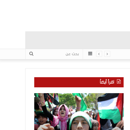
عمود
بحث
جانبي
عن
اقرأ أيضاً
ا
م
ل
ا
إ
ذ
ع
ا
ل
ب
ا
ح