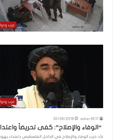
؟
(
ف
ي
عرب ودو
د
ي
و
)
عرب ودو
30/08/2018
saher9517
“الوفاء والإصلاح”: كفى تحريضاً واعتداء
ندّد حزب الوفاء والإصلاح في الداخل الفلسطيني باعتداء يه