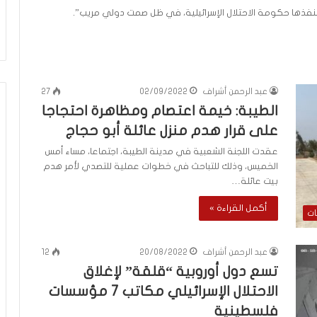
ا
تنفذها حكومة الاحتلال الإسرائيلية، في ظل صمت دولي مريب”.
م
ك
ح
ي
ث
أ
عبد الرحمن أشراف
02/09/2022
27
ق
الطيبة: خيمة اعتصام ومظاهرة احتجاجا
ا
على قرار هدم منزل عائلة أبو حجاج
م
ك
عقدت اللجنة الشعبية في مدينة الطيبة، اجتماعا، مساء أمس
الخميس، وذلك للتباحث في خطوات عملية للتصدي لأمر هدم
بيت عائلة…
أكمل القراءة »
ات
عبد الرحمن أشراف
20/08/2022
12
تسع دول أوروبية “قلقة” لإغلاق
الاحتلال الإسرائيلي مكاتب 7 مؤسسات
فلسطينية