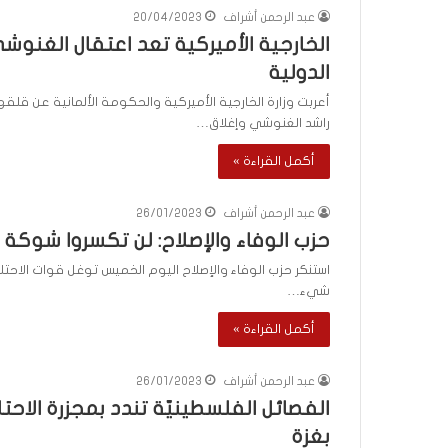
ث
عبد الرحمن أشراف
20/04/2023
منذ يومين
ت
الخارجية الأميركية تعد اعتقال الغنو
ماذا بحثت جولة ال
ج
في روما بين لبنان 
الدولية
و
ل
أعربت وزارة الخارجية الأميركية والحكومة الألمانية عن قلق
ة
راشد الغنوشي وإغلاق…
ا
ل
أكمل القراءة »
م
ف
عبد الرحمن أشراف
26/01/2023
ا
حزب الوفاء والإصلاح: لن تكسروا شوكة
و
ض
استنكر حزب الوفاء والإصلاح اليوم الخميس توغل قوات الاحتل
ا
شيء…
ت
ا
أكمل القراءة »
ل
ج
عبد الرحمن أشراف
26/01/2023
د
الفصائل الفلسطينيّة تندد بمجزرة الا
ي
د
بغزة