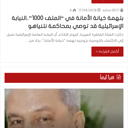
4
17/04/2018
saher9517
بتهمة خيانة الأمانة في “الملف 1000”..النيابة
الإسرائيلية قد توصي بمحاكمة نتنياهو
ذكرت القناة العاشرة العبرية، اليوم الثلاثاء، أن النيابة العامة الإسرائيلية تميل
إلى الاكتفاء بالتوصية بتوجيه تهمة “خيانة الأمانة”، بدلا من…
أكمل القراءة »
اقرأ أيضاً
“
م
ا
ن
ت
ه
ف
ن
ا
ا
ق
ن
”
ب