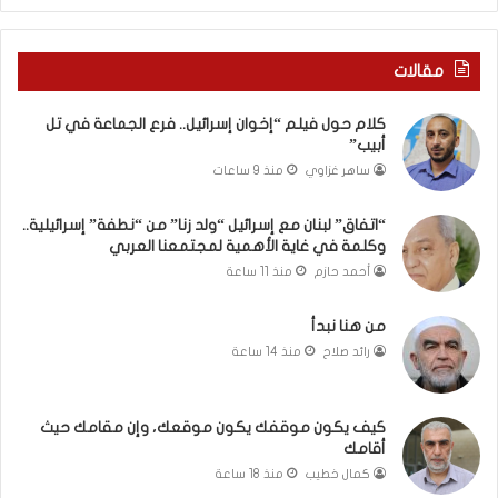
”
م
ن
مقالات
“
ن
كلام حول فيلم “إخوان إسرائيل.. فرع الجماعة في تل
ط
أبيب”
ف
ساهر غزاوي
منذ 9 ساعات
ة
”
إ
“اتفاق” لبنان مع إسرائيل “ولد زنا” من “نطفة” إسرائيلية..
وكلمة في غاية الأهمية لمجتمعنا العربي
س
ر
أحمد حازم
منذ 11 ساعة
ا
ئ
من هنا نبدأ
ي
رائد صلاح
منذ 14 ساعة
ل
ي
ة
كيف يكون موقفك يكون موقعك، وإن مقامك حيث
.
أقامك
.
كمال خطيب
منذ 18 ساعة
و