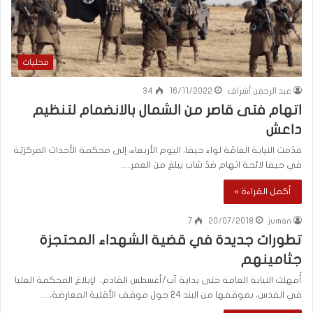
محليات
عبد الرحمن أشراف
16/11/2022
34
اتهام فتى قاصر من الشمال بالانضمام لتنظيم
داعش
قدّمت النيابة العامّة لواء حيفا، اليوم الأربعاء، إلى محكمة الأحداث المركزيّة
في حيفا لائحة اتهام ضدّ شاب يبلغ من العمر…
أكمل القراءة »
7
20/07/2018
juman
تطورات جديدة في قضية الشهداء المحتجزة
جثامينهم
أُمهلت النيابة العامة حتى بداية آب/أغسطس القادم، لإبلاغ المحكمة العليا
في القدس، بموقفها من البند 24 حول موقف الأقلية المعارضة،…