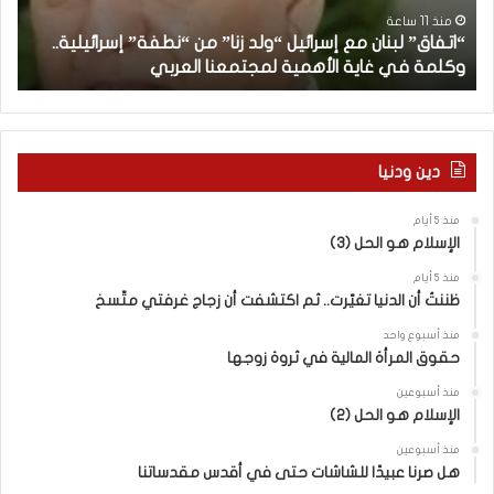
ل
د
منذ 11 ساعة
“اتفاق” لبنان مع إسرائيل “ولد زنا” من “نطفة” إسرائيلية..
ب
أ
وكلمة في غاية الأهمية لمجتمعنا العربي
م
ن
ا
ن
م
ع
دين ودنيا
إ
س
منذ 5 أيام
ر
الإسلام هو الحل (3)
ا
ئ
منذ 5 أيام
ي
ظننتُ أن الدنيا تغيّرت.. ثم اكتشفت أن زجاج غرفتي متّسخ
ل
منذ أسبوع واحد
“
حقوق المرأة المالية في ثروة زوجها
و
ل
منذ أسبوعين
د
الإسلام هو الحل (2)
ز
منذ أسبوعين
ن
هل صرنا عبيدًا للشاشات حتى في أقدس مقدساتنا
ا