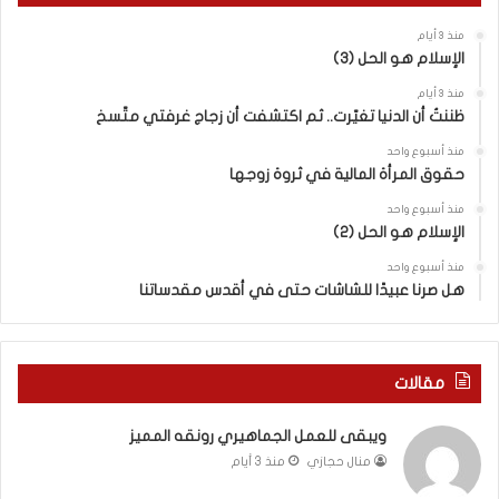
ف
ا
منذ 3 أيام
ا
ق
الإسلام هو الحل (3)
و
ل
ض
ه
منذ 3 أيام
ا
ا
ظننتُ أن الدنيا تغيّرت.. ثم اكتشفت أن زجاج غرفتي متّسخ
ت
ب
منذ أسبوع واحد
ا
ا
حقوق المرأة المالية في ثروة زوجها
ل
ل
ج
ق
منذ أسبوع واحد
د
الإسلام هو الحل (2)
د
ي
س
منذ أسبوع واحد
د
ه
هل صرنا عبيدًا للشاشات حتى في أقدس مقدساتنا
ة
ذ
ف
ا
ي
ا
ر
ل
مقالات
و
ع
م
ا
ويبقى للعمل الجماهيري رونقه المميز
ا
م
منال حجازي
منذ 3 أيام
ب
.
ي
.