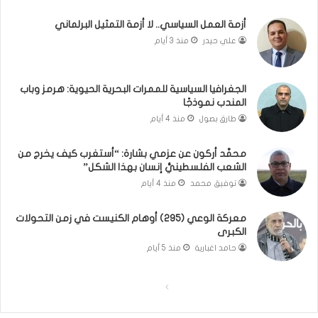
ن
م
ل
ا
أزمة العمل السياسي.. لا أزمة التمثيل البرلماني
ب
ذ
علي حيدر
منذ 3 أيام
ن
ا
ا
ت
ن
ق
الجغرافيا السياسية للممرات البحرية الحيوية: هرمز وباب
و
و
المندب نموذجًا
ت
ل
طارق بصول
منذ 4 أيام
ل
ا
أ
ل
محمَّد أركون عن عزمي بشارة: “أستغرب كيف يخرج من
ب
أ
الشعب الفلسطينيُّ إنسان بهذا الشكل”
ي
و
توفيق محمد
منذ 4 أيام
ب
ن
؟
ر
(
و
معركة الوعي (295) أوهام الكنيست في زمن التحولات
الكبرى
ف
ا
ي
؟
حامد اغبارية
منذ 5 أيام
د
(
ي
ف
ا
ا
و
ي
)
د
ل
ل