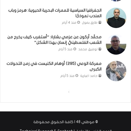
ا
ت
ن
ق
الجغرافيا السياسية للممرات البحرية الحيوية: هرمز وباب
و
و
المندب نموذجًا
ت
ل
طارق بصول
منذ 4 أيام
ل
ا
أ
ل
محمَّد أركون عن عزمي بشارة: “أستغرب كيف يخرج من
ب
أ
الشعب الفلسطينيُّ إنسان بهذا الشكل”
ي
و
توفيق محمد
منذ 5 أيام
ب
ن
؟
ر
(
و
معركة الوعي (295) أوهام الكنيست في زمن التحولات
الكبرى
ف
ا
ي
؟
حامد اغبارية
منذ 5 أيام
د
(
ي
ف
ا
ا
و
ي
)
د
ل
ل
ي
ص
ص
و
ف
ف
)
© موطني 48 | كافة الحقوق محفوظة
ح
ح