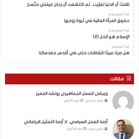
ا
ا
ظننتُ أن الدنيا تغيّرت.. ثم اكتشفت أن زجاج غرفتي متّسخ
ت
ب
منذ أسبوع واحد
ا
ا
حقوق المرأة المالية في ثروة زوجها
ل
ل
ج
ق
منذ أسبوع واحد
د
الإسلام هو الحل (2)
د
ي
س
منذ أسبوعين
د
ه
هل صرنا عبيدًا للشاشات حتى في أقدس مقدساتنا
ة
ذ
ف
ا
ي
ا
ر
ل
مقالات
و
ع
م
ا
ويبقى للعمل الجماهيري رونقه المميز
ا
م
منال حجازي
منذ 4 أيام
ب
.
ي
.
ن
م
ل
ا
أزمة العمل السياسي.. لا أزمة التمثيل البرلماني
ب
ذ
علي حيدر
منذ 4 أيام
ن
ا