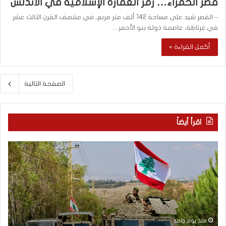
قصر الحمراء… رمز العمارة الإسلامية في الأندلس
– القصر شيد على مساحة 142 ألف متر مربع، في منتصف القرن الثالث عشر
في غرناطة، عاصمة دولة بنو الأحمر…
أكمل القراءة »
الصفحة التالية
اقرأ أيضاً
م
5
ا
ا
ذ
ق
ا
ت
ب
ح
ح
ا
ث
م
ت
ا
منذ يوم واحد