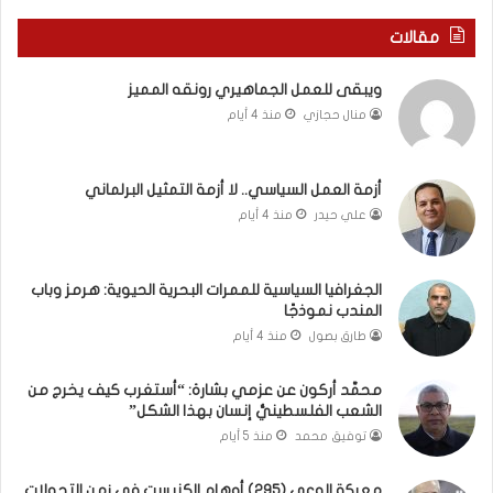
ي
ا
ر
ل
مقالات
و
ع
م
ا
ويبقى للعمل الجماهيري رونقه المميز
ا
م
منال حجازي
منذ 4 أيام
ب
.
ي
.
ن
م
ل
ا
أزمة العمل السياسي.. لا أزمة التمثيل البرلماني
ب
ذ
علي حيدر
منذ 4 أيام
ن
ا
ا
ت
ن
ق
الجغرافيا السياسية للممرات البحرية الحيوية: هرمز وباب
و
و
المندب نموذجًا
ت
ل
طارق بصول
منذ 4 أيام
ل
ا
أ
ل
محمَّد أركون عن عزمي بشارة: “أستغرب كيف يخرج من
ب
أ
الشعب الفلسطينيُّ إنسان بهذا الشكل”
ي
و
توفيق محمد
منذ 5 أيام
ب
ن
؟
ر
(
و
معركة الوعي (295) أوهام الكنيست في زمن التحولات