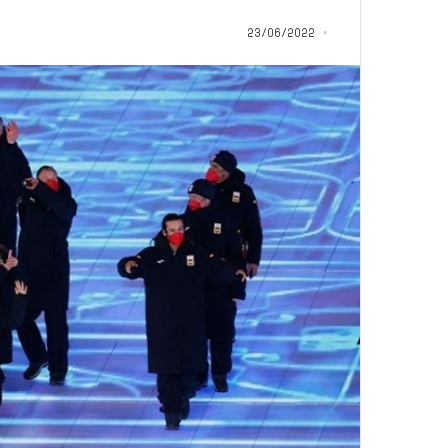
م
منذ يوم واحد
ا
23/06/2022
5 اقتحامات لآخر م
ت
العام.. ماذا تقول ال
ل
آ
خ
ر
م
ع
ا
ق
ل
ه
ا
ب
ا
ل
ق
د
س
ه