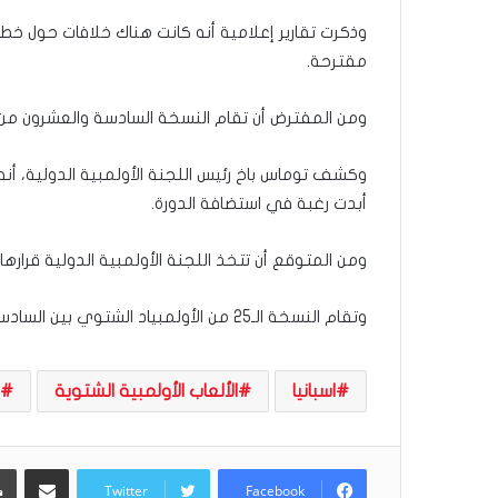
ر
وذكرت تقارير إعلامية أنه كانت هناك خلافات حول خط
و
مقترحة.
ا
؟
(
ومن المفترض أن تقام النسخة السادسة والعشرون من الأولمبياد الش
ف
ي
وكشف توماس باخ رئيس اللجنة الأولمبية الدولية، أنه إل
د
أبدت رغبة في استضافة الدورة.
ي
و
)
ومن المتوقع أن تتخذ اللجنة الأولمبية الدولية قرارها بشأن استضافة أولمب
وتقام النسخة الـ25 من الأولمبياد الشتوي بين السادس والـ22 من فبراير 2026 في ميلان وكورتينا دامبيدزو بإيطاليا.
اسبانيا
الألعاب الأولمبية الشتوية
مشاركة عبر البريد
Twitter
Facebook