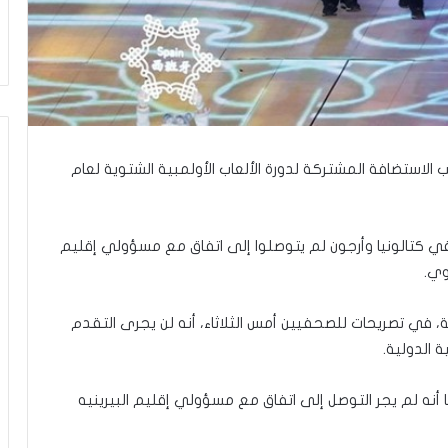
ي
ن
ي
ة
ب
ي
ن
ا
ب الاستضافة المشتركة لدورة الألعاب الأولمبية الشتوية لعام
ل
ت
غ
ي
ي كتالونيا وأرجون لم يتوصلوا إلى اتفاق مع مسؤولي إقليم
ي
وي.
ب
و
ا
نية، في تصريحات للصحفيين أمس الثلاثاء، أنه لن يجرى التقدم
ل
م
و
ه لم يجر التوصل إلى اتفاق مع مسؤولي إقليم البيرينيه
ا
ج
ه