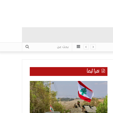
عمود
بحث
جانبي
عن
اقرأ أيضاً
م
5
ا
ا
ذ
ق
ا
ت
ب
ح
ح
ا