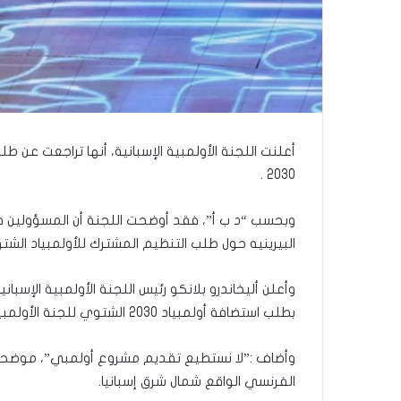
ذ
ا
ا
ل
ع
ا
م
.
أعلنت اللجنة الأولمبية الإسبانية، أنها تراجعت عن طل
.
م
2030 .
ا
ذ
وبحسب “د ب أ”، فقد أوضحت اللجنة أن المسؤولين ف
ا
البيرينيه حول طلب التنظيم المشترك للأولمبياد الشت
ت
ق
و
وأعلن أليخاندرو بلانكو رئيس اللجنة الأولمبية الإسبا
ل
بطلب استضافة أولمبياد 2030 الشتوي للجنة الأولمبية الدولية.
ا
ل
وأضاف :”لا نستطيع تقديم مشروع أولمبي”، موضحا أن
أ
و
الفرنسي الواقع شمال شرق إسبانيا.
ن