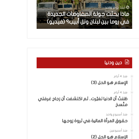
ث
م
منذ يوم واحد
منذ يوم واحد
ت
ا
ن
ماذا بحثت جولة المفاوضات الجديدة
5 اقتحامات لآ
ج
ت
في روما بين لبنان وتل أبيب؟ (فيديو)
العام.. ماذا تقو
و
ل
ل
آ
ة
خ
ا
ر
ل
م
م
ع
ف
ا
دين ودنيا
ا
ق
و
ل
منذ 4 أيام
ض
ه
الإسلام هو الحل (3)
ا
ا
منذ 4 أيام
ت
ب
ظننتُ أن الدنيا تغيّرت.. ثم اكتشفت أن زجاج غرفتي
ا
ا
متّسخ
ل
ل
ج
ق
منذ أسبوع واحد
د
د
حقوق المرأة المالية في ثروة زوجها
ي
س
منذ أسبوعين
د
ه
الإسلام هو الحل (2)