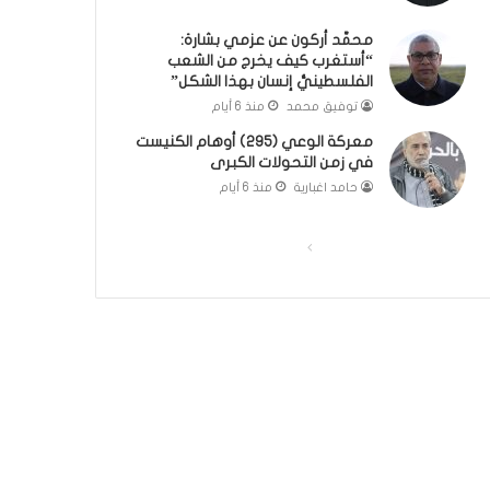
؟
ر
محمَّد أركون عن عزمي بشارة:
(
و
“أستغرب كيف يخرج من الشعب
ف
ا
الفلسطينيُّ إنسان بهذا الشكل”
ي
؟
توفيق محمد
منذ 6 أيام
د
(
ي
ف
معركة الوعي (295) أوهام الكنيست
و
ي
في زمن التحولات الكبرى
)
د
حامد اغبارية
منذ 6 أيام
ي
و
)
ا
ا
ل
ل
ص
ص
ف
ف
ح
ح
ة
ة
ا
ا
ل
ل