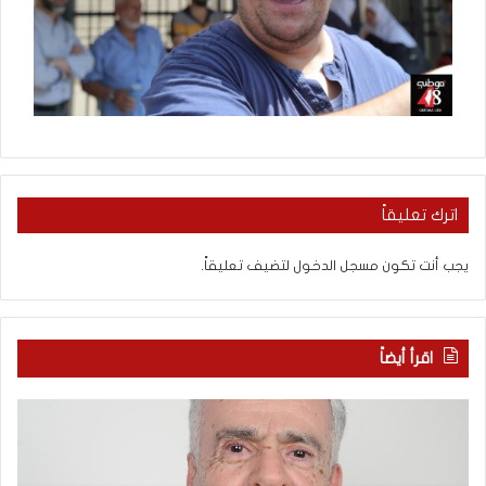
اترك تعليقاً
يجب أنت تكون
مسجل الدخول
لتضيف تعليقاً.
اقرأ أيضاً
ا
ب
ل
ع
ع
د
ر
س