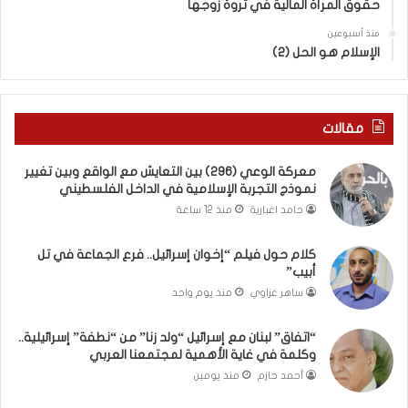
حقوق المرأة المالية في ثروة زوجها
دِ
ف
(
ت
منذ أسبوعين
ب
ى
الإسلام هو الحل (2)
ك
س
س
ل
ر
ي
ا
م
مقالات
ل
أ
ب
ب
معركة الوعي (296) بين التعايش مع الواقع وبين تغيير
ا
و
نموذج التجربة الإسلامية في الداخل الفلسطيني
ء
أ
حامد اغبارية
منذ 12 ساعة
)
ح
و
م
كلام حول فيلم “إخوان إسرائيل.. فرع الجماعة في تل
ا
د
أبيب”
ل
م
كَ
ن
ساهر غزاوي
منذ يوم واحد
بَ
ا
دِ
ل
“اتفاق” لبنان مع إسرائيل “ولد زنا” من “نطفة” إسرائيلية..
(
ر
وكلمة في غاية الأهمية لمجتمعنا العربي
ب
ي
أحمد حازم
منذ يومين
ف
ن
ت
ة