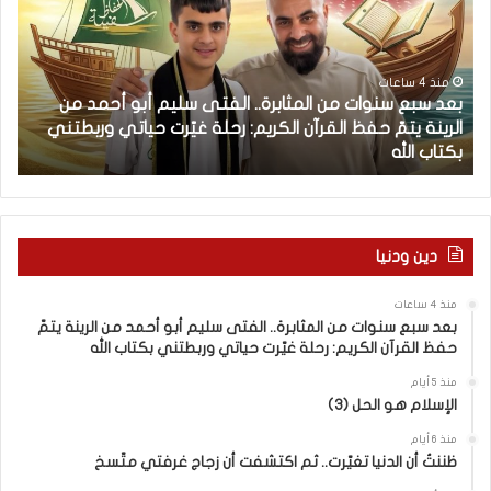
س
م
ب
ح
ع
و
س
ل
منذ 4 ساعات
بعد سبع سنوات من المثابرة.. الفتى سليم أبو أحمد من
ن
ف
الرينة يتمّ حفظ القرآن الكريم: رحلة غيّرت حياتي وربطتني
و
ي
بكتاب الله
ك
ا
ل
ت
م
م
“
ن
إ
ا
خ
دين ودنيا
ل
و
م
ا
منذ 4 ساعات
ث
ن
بعد سبع سنوات من المثابرة.. الفتى سليم أبو أحمد من الرينة يتمّ
ا
إ
حفظ القرآن الكريم: رحلة غيّرت حياتي وربطتني بكتاب الله
ب
س
ر
ر
منذ 5 أيام
الإسلام هو الحل (3)
ة
ا
.
ئ
منذ 6 أيام
.
ي
ظننتُ أن الدنيا تغيّرت.. ثم اكتشفت أن زجاج غرفتي متّسخ
ا
ل