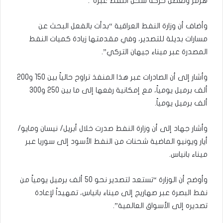
هرمز وتعطل حركة شحن النفط عبره”.
وأضاف أن وزارة النفط العراقية “بدأت بالفعل البحث عن
مسارات بديلة للتصدير، وفي مقدمتها زيادة كميات النفط
المصدرة عبر ميناء جيهان التركي”.
وأشار إلى أن الصادرات عبر هذا المنفذ تراوح حالياً بين 150 و200
ألف برميل يومياً، مع إمكانية رفعها إلى ما بين 250 و300
ألف برميل يومياً.
وأشار جهاد إلى أن وزارة النفط صدرت خلال أبريل/ نيسان ومايو/
أيار ويونيو الماضية شحنات من النفط الأسود إلى سوريا عبر
ميناء بانياس.
وأوضح أن الوزارة “تستعد لتصدير نحو 50 ألف برميل يومياً من
نفط البصرة عبر صهاريج إلى ميناء بانياس، تمهيداً لإعادة
تصديره إلى الأسواق العالمية”.