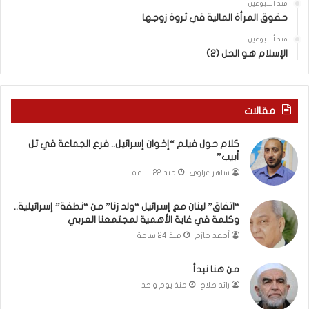
ل
.
منذ أسبوعين
حقوق المرأة المالية في ثروة زوجها
ف
.
ت
ف
منذ أسبوعين
ى
ر
الإسلام هو الحل (2)
س
ع
ل
ا
ي
ل
م
ج
مقالات
أ
م
ب
ا
كلام حول فيلم “إخوان إسرائيل.. فرع الجماعة في تل
و
ع
أبيب”
أ
ة
ساهر غزاوي
منذ 22 ساعة
ح
ف
م
ي
“اتفاق” لبنان مع إسرائيل “ولد زنا” من “نطفة” إسرائيلية..
د
ت
وكلمة في غاية الأهمية لمجتمعنا العربي
م
ل
ن
أ
أحمد حازم
منذ 24 ساعة
ا
ب
ل
ي
من هنا نبدأ
ر
ب
رائد صلاح
منذ يوم واحد
ي
”
ن