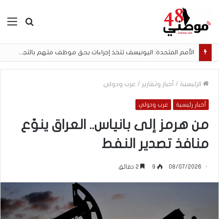
بحث
الق
عن
الأمم المتحدة: اليونيسف تتخذ إجراءات بحق موظف متهم بالتجسس لصالح إسرائيل
الرئيسية
/
أخبار وتقارير
/
عرب ودولي
أخبار رئيسية
عرب ودولي
من هرمز إلى بانياس.. العراق ينوّع
منافذ تصدير النفط
08/07/2026
9
2 دقائق