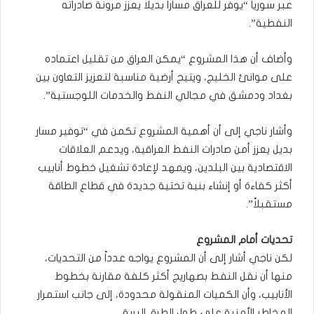
عبر سوريا “يوفر للعراق مساراً بديلاً يعزز مرونة صادراته
النفطية”.
وأضاف أن هذا المشروع “يمكن العراق من تقليل اعتماده
على موانئ الخليج، ويتيح أرضية مناسبة لتعزيز التعاون بين
بغداد ودمشق في مجالي النفط والخدمات اللوجستية”.
وأشار ناجي إلى أن أهمية المشروع تكمن في “توفير مسار
بديل يعزز أمن صادرات النفط العراقية، ويدعم العلاقات
الاقتصادية بين البلدين، ويمهد لإعادة تشغيل خطوط أنابيب
أكثر كفاءة أو إنشاء بنية تحتية جديدة في قطاع الطاقة
مستقبلاً”.
تحديات أمام المشروع
لكن ناجي أشار إلى أن المشروع يواجه عدداً من التحديات،
منها أن نقل النفط بصهاريج أكثر كلفة مقارنة بخطوط
الأنابيب، وأن الكميات المنقولة محدودة، إلى جانب استمرار
المخاطر الأمنية على طول الطرق البرية.