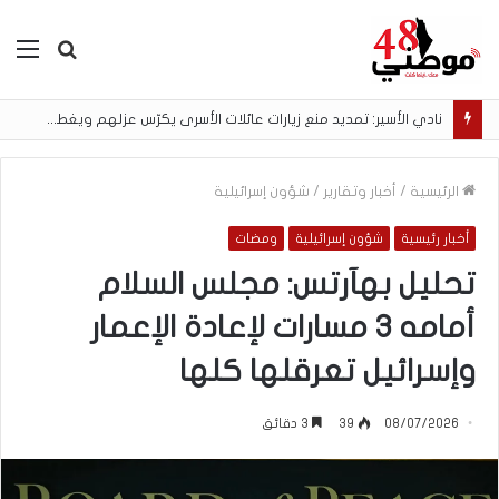
بحث
الق
عن
نادي الأسير: تمديد منع زيارات عائلات الأسرى يكرّس عزلهم ويغطي الانتهاكات
الرئيسية
/
أخبار وتقارير
/
شؤون إسرائيلية
أخبار رئيسية
شؤون إسرائيلية
ومضات
تحليل بهآرتس: مجلس السلام
أمامه 3 مسارات لإعادة الإعمار
وإسرائيل تعرقلها كلها
08/07/2026
39
3 دقائق