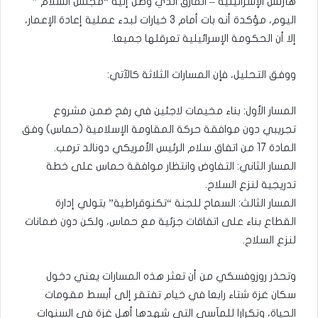
هآرتس الإسرائيلية – المأزق الذي وصل إليه “مجلس السلام ”
اليوم، مؤكدة أنه بات أمام 3 خيارات لبدء عملية إعادة الإعمار،
إلا أن الحكومة الإسرائيلية تعرقلها جميعا.
ووفق التحليل، فإن المسارات الثلاثة كالآتي:
المسار الأول: بناء مخيمات لاجئين في رفح ضمن مشروع
تجريبي دون موافقة حركة المقاومة الإسلامية (حماس) وفق
المادة 17 من اتفاق سلام الرئيس الأمريكي دونالد ترمب.
المسار الثاني: التفاوض وانتظار موافقة حماس على خطة
تدريجية لنزع السلاح.
المسار الثالث: السماح للجنة “تكنوقراطية” بتولي إدارة
القطاع بناء على اتفاقات جزئية مع حماس، ولكن دون ضمانات
لنزع السلاح.
وتحذر روزوفسكي من أن تعثر هذه المسارات يعني دخول
سكان غزة شتاء رابعا في خيام تفتقر إلى أبسط مقومات
الحياة، وتكرارا للمآسي التي شهدها أهل غزة في السنوات