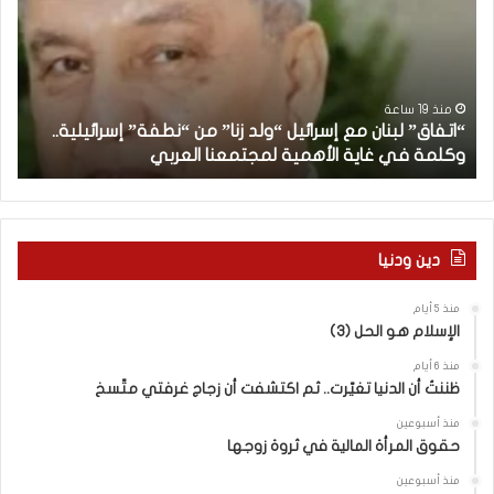
ف
ن
ا
ا
ق
ن
”
ب
ل
د
منذ 19 ساعة
“اتفاق” لبنان مع إسرائيل “ولد زنا” من “نطفة” إسرائيلية..
ب
أ
وكلمة في غاية الأهمية لمجتمعنا العربي
م
ن
ا
ن
م
ع
دين ودنيا
إ
س
منذ 5 أيام
ر
الإسلام هو الحل (3)
ا
ئ
منذ 6 أيام
ي
ظننتُ أن الدنيا تغيّرت.. ثم اكتشفت أن زجاج غرفتي متّسخ
ل
منذ أسبوعين
“
حقوق المرأة المالية في ثروة زوجها
و
ل
منذ أسبوعين