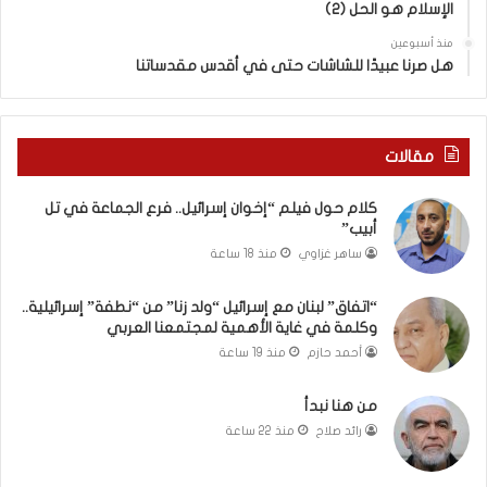
د
الإسلام هو الحل (2)
ز
منذ أسبوعين
ن
هل صرنا عبيدًا للشاشات حتى في أقدس مقدساتنا
ا
”
م
ن
مقالات
“
ن
كلام حول فيلم “إخوان إسرائيل.. فرع الجماعة في تل
ط
أبيب”
ف
ساهر غزاوي
منذ 18 ساعة
ة
”
إ
“اتفاق” لبنان مع إسرائيل “ولد زنا” من “نطفة” إسرائيلية..
وكلمة في غاية الأهمية لمجتمعنا العربي
س
ر
أحمد حازم
منذ 19 ساعة
ا
ئ
من هنا نبدأ
ي
رائد صلاح
منذ 22 ساعة
ل
ي