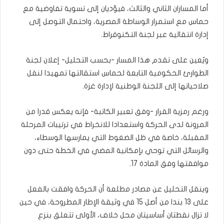
أما المساران الثاني والثالث، فيؤديان إلى تسوية تفاوضية مع
حماس مع استمرار الوساطة المصرية، واحتمال التوصل إلى
إدارة انتقالية عبر لجنة التكنوقراط.
ويُعين على تقدم هذا المسار -بحسب التحليل- إعلان لجنة
الطوارئ الحكومية التابعة لحماس استقالتها تمهيدا لنقل
صلاحياتها إلى اللجنة الوطنية لإدارة غزة.
ورغم رمزية القرار -وفق تعبير الكاتبة- فإنه يعكس قدرا من
المرونة لدى الحركة واستعدادا للانخراط في ترتيبات المرحلة
المقبلة، خاصة في ظل الضغوط التي يمارسها الوسطاء،
والرسائل التي توحي بإمكانية المضي في الخطة حتى دون
موافقتها وفق المادة 17.
وينقل التحليل عن مصادر مطلعة أن الحركة وافقت بالفعل
على 13 بندا من أصل 15 في وثيقة الإطار المطروحة، في حين
لا تزال نقطتان أساسيتان محل خلاف، الأولى تتعلق بنزع