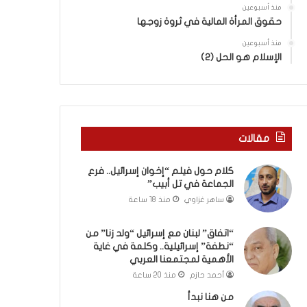
ر
ا
منذ أسبوعين
ع
”
حقوق المرأة المالية في ثروة زوجها
ا
م
ل
منذ أسبوعين
ن
الإسلام هو الحل (2)
ج
“
م
ن
ا
ط
ع
ف
ة
ة
ف
”
مقالات
ي
إ
ت
س
كلام حول فيلم “إخوان إسرائيل.. فرع
ل
ر
الجماعة في تل أبيب”
أ
ا
ساهر غزاوي
منذ 18 ساعة
ب
ئ
ي
ي
ب
ل
“اتفاق” لبنان مع إسرائيل “ولد زنا” من
”
“نطفة” إسرائيلية.. وكلمة في غاية
ي
الأهمية لمجتمعنا العربي
ة
.
أحمد حازم
منذ 20 ساعة
.
من هنا نبدأ
و