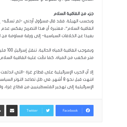
ك
ل
جزء من اتفاقية السلام
م
وبحسب الهيئة، فقد قال مسؤول أردني -لم تسمِّه- إن
ة
اتفاقية السلام”، معتبرة أن هذا التصريح يعكس عدم 
ف
ي
بعيدا عن الخلافات السياسية- إلى ورقة مساومة من ال
غ
ا
ي
متر مكعب من المياه، كما نصّت عليه اتفاقية السلام بين
ة
ا
ل
أ
انتهت قبل نحو 8 أشهر، في ظل تصاعد التوتر
ه
الإسرائيلية إلى تهجير الفلسطينيين من قطاع غزة، واس
م
ي
ة
مشاركة عبر البريد
ل
Twitter
Facebook
م
ج
ت