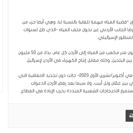
مّ
ح
ف
 “قضية المياه مهمة للغاية بالنسبة لنا، وهي أيضا جزء من
ظ
رضا الجانب الأردني عن تحول ملف المياه -الذي ظل لسنوات
ا
ل
منظور الإسرائيلي.
ق
ر
وبموجب اتفاقية المياه الحالية، تنقل إسرائيل 100 مليون متر مكعب من المياه إلى الأردن كل عام، بدلا من 50 مليون
آ
 البلدين، وذلك مقابل إنتاج الكهرباء في الأردن لإسرائيل.
ن
ا
ل
إلا أن الحرب الإسرائيلية على قطاع غزة -التي اندلعت في أكتوبر/تشرين الأول 2023- حالت دون تجديد الاتفاقية التي
ك
 السياسي بين عمّان وتل أبيب، ولا سيما بعد رفض الأردن الدعوات
ر
تمرار الاحتجاجات الشعبية المنددة بحرب الإبادة في القطاع.
ي
م
:
طباعة
ر
ح
ل
ة