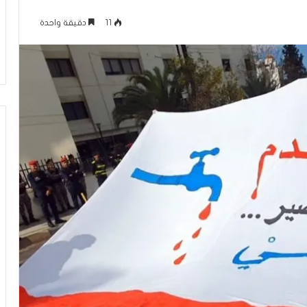
س
رائيل “ولد زنا” من
سليم أبو أحمد من الرينة يتمّ حفظ
ن
11
دقيقة واحدة
. وكلمة في غاية
القرآن الكريم: رحلة غيّرت حياتي
و
العربي
وربطتني بكتاب الله
ا
ت
م
ن
ا
ل
م
ث
ا
ب
ر
ة
.
.
ا
ل
ف
ت