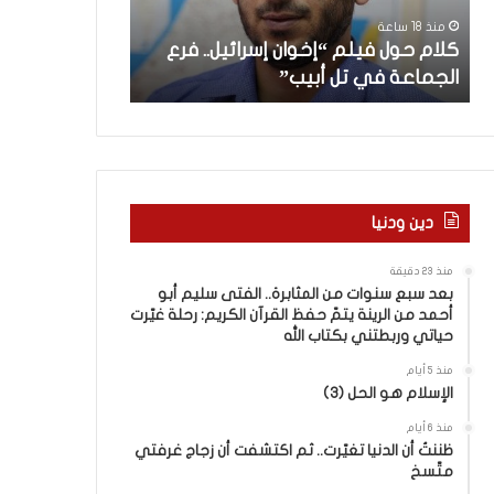
ل
”
“اتفاق” لبنان م
منذ 18 ساعة
ف
ل
كلام حول فيلم “إخوان إسرائيل.. فرع
“نطفة” إسرائي
ي
ب
الجماعة في تل أبيب”
الأهمية لمجتم
ل
ن
م
ا
“
ن
إ
م
خ
ع
و
إ
ا
س
دين ودنيا
ن
ر
إ
ا
منذ 23 دقيقة
س
ئ
بعد سبع سنوات من المثابرة.. الفتى سليم أبو
ر
ي
أحمد من الرينة يتمّ حفظ القرآن الكريم: رحلة غيّرت
ا
ل
حياتي وربطتني بكتاب الله
ئ
“
منذ 5 أيام
ي
و
الإسلام هو الحل (3)
ل
ل
.
د
منذ 6 أيام
.
ظننتُ أن الدنيا تغيّرت.. ثم اكتشفت أن زجاج غرفتي
ز
متّسخ
ف
ن