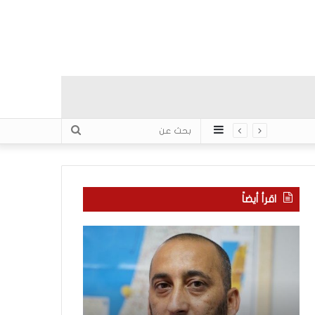
عمود
بحث
جانبي
عن
اقرأ أيضاً
ك
“
ل
ا
ا
ت
م
ف
ح
ا
و
ق
منذ 20 ساعة