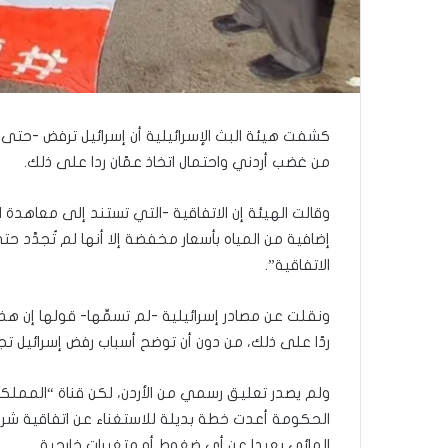
ا
”
م
ن
“
ن
ط
كشفت هيئة البث الإسرائيلية أن إسرائيل ترفض -حتى ال
ف
من غضب أردني واحتمال اتخاذ عمّان ردا على ذلك.
ة
”
إ
وقالت الهيئة إن الاتفاقية -التي تستند إلى معاهدة ا
س
إضافية من المياه بأسعار مخفضة إلا أنها لم تُجدَّد حت
ر
الاتفاقية”.
ا
ئ
ونقلت عن مصادر إسرائيلية -لم تسمِّها- قولها إن هذ
ي
ل
ردّا على ذلك، من دون أن توضح أسباب رفض إسرائيل تجد
ي
ة
ولم يصدر تعليق رسمي من الأردن، لكن قناة “المملكة
.
الحكومة أعدت خطة بديلة للاستغناء عن اتفاقية شراء 
.
و
المائي بعيدا عن أي ضغوط أو متغيرات خارجية.