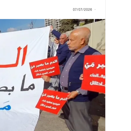
”
“اتفاق” لبنان مع إس
ل
07/07/2026
“نطفة” إسرائيلية.
ب
الأهمية لمجتمعنا 
ن
ا
ن
م
ع
إ
س
ر
ا
ئ
ي
ل
“
و
ل
د
ز
ن