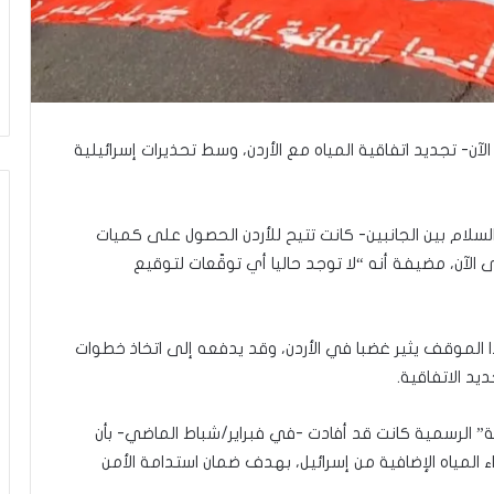
ى
س
ل
ي
م
أ
ب
آن- تجديد اتفاقية المياه مع الأردن، وسط تحذيرات إسرائيلية
و
أ
ح
م
لسلام بين الجانبين- كانت تتيح للأردن الحصول على كميات
د
ى الآن، مضيفة أنه “لا توجد حاليا أي توقّعات لتوقيع
م
ن
ا
ا الموقف يثير غضبا في الأردن، وقد يدفعه إلى اتخاذ خطوات
ل
ر
يد الاتفاقية.
ي
ن
” الرسمية كانت قد أفادت -في فبراير/شباط الماضي- بأن
ة
المياه الإضافية من إسرائيل، بهدف ضمان استدامة الأمن
ي
ت