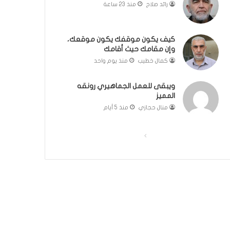
رائد صلاح
منذ 23 ساعة
ك
ل
م
كيف يكون موقفك يكون موقعك،
ة
وإن مقامك حيث أقامك
ف
كمال خطيب
منذ يوم واحد
ي
غ
ا
ويبقى للعمل الجماهيري رونقه
ي
المميز
ة
منال حجازي
منذ 5 أيام
ا
ل
ا
ا
أ
ه
ل
ل
م
ص
ص
ي
ف
ف
ة
ل
ح
ح
م
ة
ة
ج
ا
ا
ت