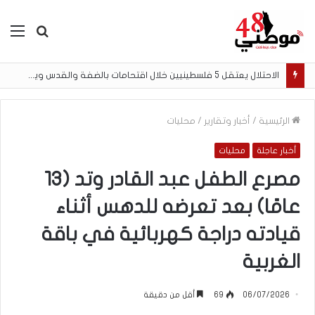
بحث
الق
عن
الاحتلال يعتقل 5 فلسطينيين خلال اقتحامات بالضفة والقدس ويفجر أجزاءً من منزل في مخيم قلنديا
الرئيسية
/
أخبار وتقارير
/
محليات
أخبار عاجلة
محليات
مصرع الطفل عبد القادر وتد (13
عامًا) بعد تعرضه للدهس أثناء
قيادته دراجة كهربائية في باقة
الغربية
06/07/2026
69
أقل من دقيقة