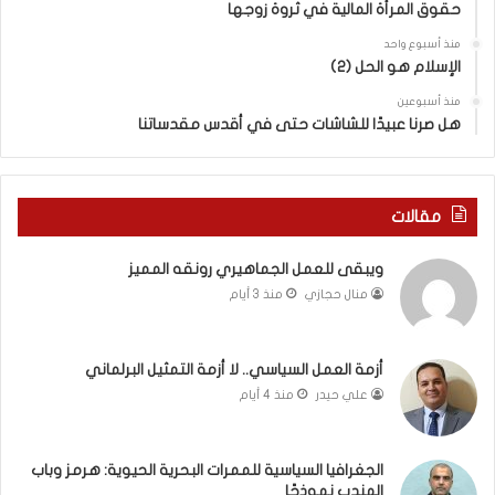
حقوق المرأة المالية في ثروة زوجها
ل
ل
ج
ق
منذ أسبوع واحد
د
الإسلام هو الحل (2)
د
ي
س
منذ أسبوعين
د
ه
هل صرنا عبيدًا للشاشات حتى في أقدس مقدساتنا
ة
ذ
ف
ا
ي
ا
ر
ل
مقالات
و
ع
م
ا
ويبقى للعمل الجماهيري رونقه المميز
ا
م
منال حجازي
منذ 3 أيام
ب
.
ي
.
ن
م
ل
ا
أزمة العمل السياسي.. لا أزمة التمثيل البرلماني
ب
ذ
علي حيدر
منذ 4 أيام
ن
ا
ا
ت
ن
ق
الجغرافيا السياسية للممرات البحرية الحيوية: هرمز وباب
و
و
المندب نموذجًا