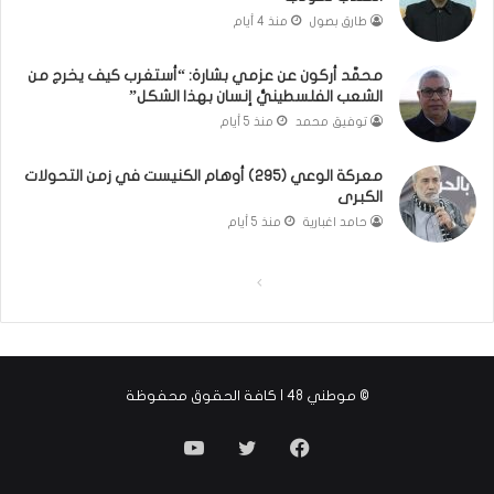
ت
ل
طارق بصول
منذ 4 أيام
ل
ا
أ
ل
محمَّد أركون عن عزمي بشارة: “أستغرب كيف يخرج من
ب
أ
الشعب الفلسطينيُّ إنسان بهذا الشكل”
ي
و
توفيق محمد
منذ 5 أيام
ب
ن
؟
ر
(
و
معركة الوعي (295) أوهام الكنيست في زمن التحولات
الكبرى
ف
ا
ي
؟
حامد اغبارية
منذ 5 أيام
د
(
ي
ف
ا
ا
و
ي
)
د
ل
ل
ي
ص
ص
و
ف
ف
)
© موطني 48 | كافة الحقوق محفوظة
ح
ح
ة
ة
YouTube
Twitter
Facebook
ا
ا