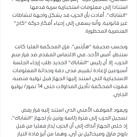
استنادا إلى معلومات استخبارية سرية قدمها
“الشاباك”، أفادت بأن الحزب قد يشكل واجهة لنشاطات
غير قانونية، وأنه يسعى إلى إحياء أفكار حركة “كاخ”
العنصرية المحظورة.
وبحسب صحيفة “هآرتس”، فإن المحكمة العليا كانت
ستنظر، أمس الأحد، في الالتماس المقدم ضد قرار منع
الحزب، إلا أن رئيس “الشاباك” الجديد طلب إرجاء الجلسة
أسبوعين لإعادة تقييم مدى دقة وحداثة المعلومات
الاستخبارية التي استند إليها الجهاز قبل توليه منصبه،
فقررت المحكمة تأجيل المداولات حتى 14 تموز/ يوليو
الجاري.
ويعود الموقف الأمني الذي استند إليه قرار رفض
تسجيل الحزب إلى فترة رئاسة رونين بار لجهاز “الشاباك”،
إذ خلص الجهاز آنذاك إلى أن الحزب يُدار فعليا من قبل
باروخ مارزل وميخائيل بن آري، وهما من أبرز قادة التيار