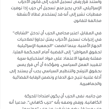
واستند قرار رفض تسجيل الحزب إلى قانون الأحزاب
الإسرائيلي، الذي يجيز منع تسجيل أي حزب إذا توفرت
معطيات تشير إلى أنه قد يُستخدم غطاءً لأنشطة
مخالفة للقانون.
في المقابل، اعتبر محامي الحزب أن تدخل “الشاباك”
في إجراءات تسجيل الأحزاب يمثل تجاوزا لصلاحيات
الجهاز الأمنية، بينما انضمت “الجمعية الإسرائيلية
لحقوق المواطن” إلى القضية أمام المحكمة العليا،
معلنة رفضها الاعتماد على مواد استخبارية سرية
لتقييد العمل السياسي، ومؤكدة أن أي قرار يمس
بحقوق الترشح والتنظيم السياسي يجب أن يستند إلى
أدلة علنية تتيح حق الدفاع وتضمن الرقابة القضائية
والجماهيرية.
من جانبه، نفى الحزب أن يكون امتدادا للحركة
الكاهانية، ورفض وصفه بأنه “حزب كاهاني”، مدعيا أنه
حزب مستقل يضم منشقين عن حزب “عوتسما