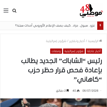
بحث
الق
عن
غزو.. سيول.. جراد.. كيف يصف الإعلام الأوروبي أحداث سبتة؟
الرئيسية
/
أخبار وتقارير
/
شؤون إسرائيلية
أخبار عاجلة
شؤون إسرائيلية
ومضات
رئيس “الشاباك” الجديد يطالب
بإعادة فحص قرار حظر حزب
“كاهاني”
06/07/2026
40
2 دقائق