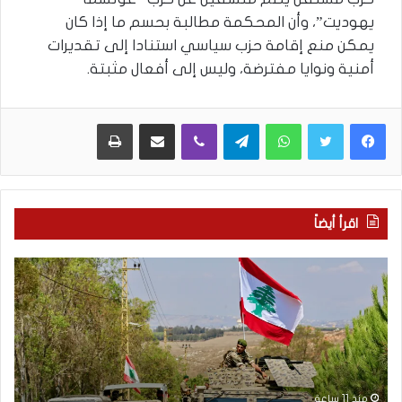
يهوديت”، وأن المحكمة مطالبة بحسم ما إذا كان
يمكن منع إقامة حزب سياسي استنادا إلى تقديرات
أمنية ونوايا مفترضة، وليس إلى أفعال مثبتة.
WhatsApp
Telegram
Viber
مشاركة عبر البريد
طباعة
اقرأ أيضاً
م
5
ا
ا
ذ
ق
ا
ت
ب
ح
ح
ا
ث
م
ت
ا
منذ 11 ساعة