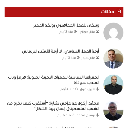
ي
ا
ر
ل
مقالات
و
ع
م
ا
ويبقى للعمل الجماهيري رونقه المميز
ا
م
منال حجازي
منذ 3 أيام
ب
.
ي
.
ن
م
ل
ا
أزمة العمل السياسي.. لا أزمة التمثيل البرلماني
ب
ذ
علي حيدر
منذ 3 أيام
ن
ا
ا
ت
ن
ق
الجغرافيا السياسية للممرات البحرية الحيوية: هرمز وباب
و
و
المندب نموذجًا
ت
ل
طارق بصول
منذ 4 أيام
ل
ا
أ
ل
محمَّد أركون عن عزمي بشارة: “أستغرب كيف يخرج من
ب
أ
الشعب الفلسطينيُّ إنسان بهذا الشكل”
ي
و
توفيق محمد
منذ 5 أيام
ب
ن
؟
ر