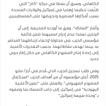
الكاهاني، وسبق أن نشطا في حركة “كاخ” التي
صُنّفت تنظيما إرهابيا في إسرائيل والولايات المتحدة
بسبب أفكارها العنصرية وتحريضها على الفلسطينيين.
وأشار “الشاباك”، وفق ما أوردته الصحيفة، إلى أن
الرجلين تعمدا عدم إدراج اسميهما ضمن قائمة
مؤسسي الحزب، في محاولة لإخفاء ارتباطهما المباشر
به، بينما تهدف نشاطاتهما، بحسب التقديرات الأمنية،
إلى إعادة إنتاج المشروع الكاهاني من خلال إطار حزبي
جديد.
وفي طلب تسجيل الحزب، الذي قُدم في أيار/ مايو
2025، أعلن مؤسسوه أن من أهداف الحزب “استكمال
المشروع الصهيوني”، والعمل على “تعزيز الأغلبية
اليهودية” في إسرائيل، إلى جانب التمسك بما وصفوه
بـ”وحدة شريعة إسرائيل”.