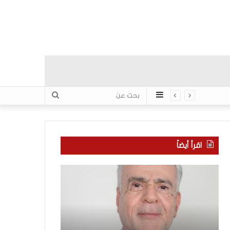
عمود
بحث
جانبي
عن
اقرأ أيضاً
ا
ب
ل
ع
ع
د
ر
س
ب
ب
منذ 10 ساعات
يّ
ع
بعد سبع سنوات 