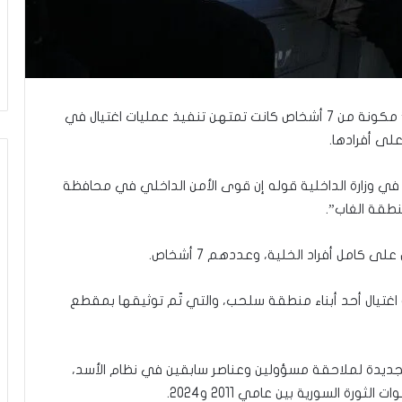
ا
ل
و
ا
ق
ع
و
أعلنت وزارة الداخلية السورية، تفكيك “خلية إجرامية” مكونة من 7 أشخاص كانت تمتهن تنفيذ عمليات اغتيال في
ب
لى أفرادها.
ي
ن
ر في وزارة الداخلية قوله إن قوى الأمن الداخلي في محافظة
ت
طقة الغاب”.
غ
ي
ي
كامل أفراد الخلية، وعددهم 7 أشخاص.
ر
ن
غتيال أحد أبناء منطقة سلحب، والتي تّم توثيقها بمقطع
م
و
ذ
ج
لجديدة لملاحقة مسؤولين وعناصر سابقين في نظام الأسد،
ا
رة السورية بين عامي 2011 و2024.
ل