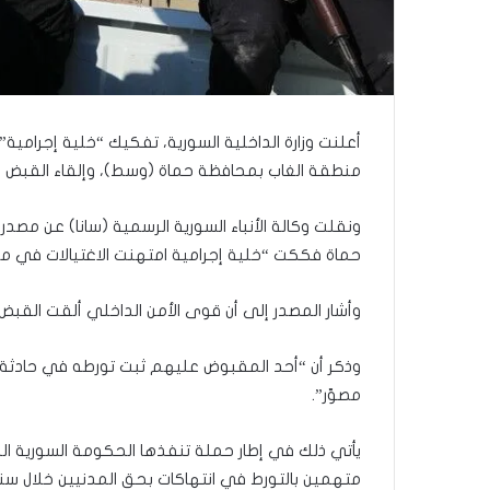
ى
س
ل
ي
م
أ
ب
و
منطقة الغاب بمحافظة حماة (وسط)، وإلقاء القبض ع
أ
ح
ونقلت وكالة الأنباء السورية الرسمية (سانا) عن مصد
م
حماة فككت “خلية إجرامية امتهنت الاغتيالات في من
د
م
ن
وأشار المصدر إلى أن قوى الأمن الداخلي ألقت القبض على 
ا
ل
وذكر أن “أحد المقبوض عليهم ثبت تورطه في حادثة ا
ر
ي
مصوّر”.
ن
ة
يأتي ذلك في إطار حملة تنفذها الحكومة السورية ا
ي
متهمين بالتورط في انتهاكات بحق المدنيين خلال سنوات الثو
ت