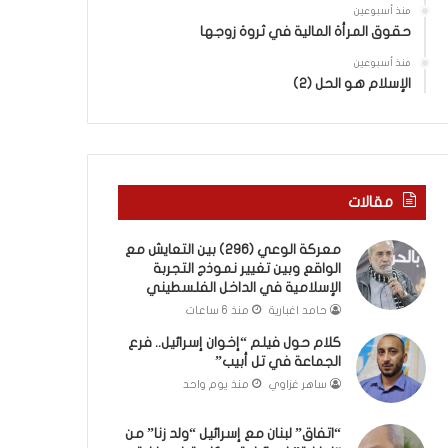
ب
ى
منذ أسبوعين
ك
س
حقوق المرأة المالية في ثروة زوجها
س
ل
ر
منذ أسبوعين
ي
الإسلام هو الحل (2)
ا
م
ل
أ
ب
ب
ا
و
ء
أ
)
ح
مقالات
و
م
ا
د
معركة الوعي (296) بين التعايش مع
ل
م
الواقع وبين تغيير نموذج التجربة
كَ
ن
الإسلامية في الداخل الفلسطيني
بَ
ا
حامد اغبارية
منذ 6 ساعات
دِ
ل
(
ر
كلام حول فيلم “إخوان إسرائيل.. فرع
ب
ي
الجماعة في تل أبيب”
ف
ن
ساهر غزاوي
منذ يوم واحد
ت
ة
ح
ي
“اتفاق” لبنان مع إسرائيل “ولد زنا” من
ا
ت