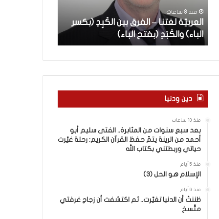
ة
س
سليم أبو أحمد 
منذ 8 ساعات
ل
ن
العربيّة لغتنا – الفرق بين الكَبِدِ (بكسر
القرآن الكريم: 
غ
و
الباء) والكَبَدِ (بفتح الباء)
وربطتني بكتاب 
ت
ا
ن
ت
ا
م
–
ن
ا
ا
ل
ل
ف
م
دين ودنيا
ر
ث
ق
ا
منذ 10 ساعات
ب
ب
بعد سبع سنوات من المثابرة.. الفتى سليم أبو
ي
ر
أحمد من الرينة يتمّ حفظ القرآن الكريم: رحلة غيّرت
ن
ة
حياتي وربطتني بكتاب الله
ا
.
منذ 5 أيام
ل
.
الإسلام هو الحل (3)
كَ
ا
بِ
ل
منذ 6 أيام
دِ
ظننتُ أن الدنيا تغيّرت.. ثم اكتشفت أن زجاج غرفتي
ف
متّسخ
(
ت