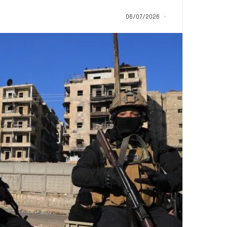
س
سليم أبو أحمد من ا
ن
06/07/2026
القرآن الكريم: رحلة
و
وربطتني بكتاب الله
ا
ت
م
ن
ا
ل
م
ث
ا
ب
ر
ة
.
.
ا
ل
ف
ت