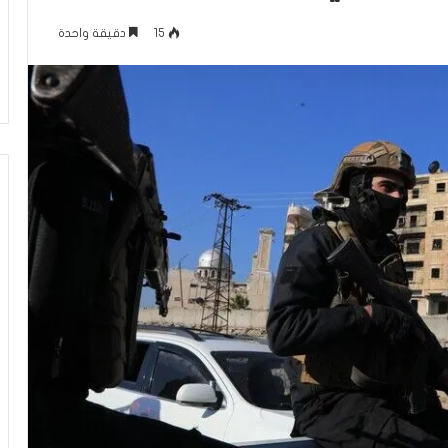
ل
لرينة يتمّ حفظ
معركة الوعي (296) بين التعايش مع
و
15
دقيقة واحدة
 غيّرت حياتي
الواقع وبين تغيير نموذج التجربة
ع
الإسلامية في الداخل الفلسطيني
ي
(
2
9
6
)
ب
ي
ن
ا
ل
ت
ع
ا
ي
ش
م
ع