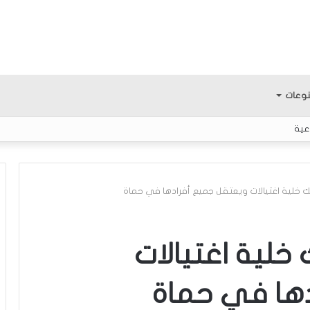
وعات
عية
 خلية اغتيالات ويعتقل جميع أفرادها في حماة
م
ع
خلية اغتيالات
ر
ك
دها في حماة
ة
ا
لمثابرة.. الفتى
منذ 6 ساعات