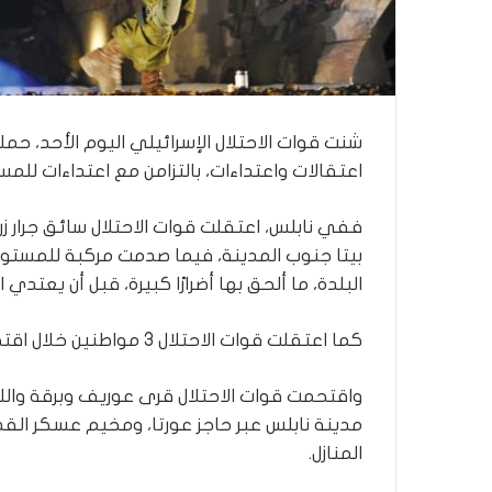
ذ
ا
ا
ل
ع
ا
م
شنت قوات الاحتلال الإسرائيلي اليوم الأحد، حم
.
اعتقالات واعتداءات، بالتزامن مع اعتداءات لل
.
م
ففي نابلس، اعتقلت قوات الاحتلال سائق جرار ز
ا
بيتا جنوب المدينة، فيما صدمت مركبة للمس
ذ
ا
البلدة، ما ألحق بها أضرارًا كبيرة، قبل أن يعتد
ت
ق
كما اعتقلت قوات الاحتلال 3 مواطنين خلال اقتحام قرية برقة شمال غرب نابلس.
و
ل
ا
واقتحمت قوات الاحتلال قرى عوريف وبرقة واللب
ل
مدينة نابلس عبر حاجز عورتا، ومخيم عسكر ال
أ
المنازل.
و
ن