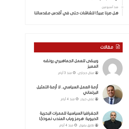
ة
ذ
ف
ا
منذ أسبوعين
ي
ا
هل صرنا عبيدًا للشاشات حتى في أقدس مقدساتنا
ر
ل
و
ع
م
ا
ا
م
ب
.
مقالات
ي
.
ن
م
ويبقى للعمل الجماهيري رونقه
ل
ا
المميز
ب
ذ
ن
ا
منال حجازي
منذ 3 أيام
ا
ت
ن
ق
أزمة العمل السياسي.. لا أزمة التمثيل
و
و
البرلماني
ت
ل
علي حيدر
منذ 4 أيام
ل
ا
أ
ل
الجغرافيا السياسية للممرات البحرية
ب
أ
الحيوية: هرمز وباب المندب نموذجًا
ي
و
طارق بصول
منذ 4 أيام
ب
ن