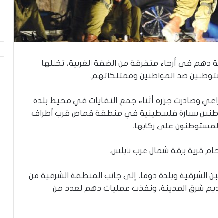
ي
ن
ي
ة
ب
ي
ن
لة دهم في أرجاء متفرقة من الضفة الغربية، تخللها
ا
مستوطنين ضد المواطنين وممتلكاتهم.
ل
ت
راعي وصادرت جراره أثناء جمع النفايات في محيط بلدة
غ
توطنين سيارة فلسطينية في منطقة قماص قرب أطراف
ي
ي
ي المستوطنون على ركابها.
ب
و
ا
ل
م
ن الشرقية وبلدة دوما، إلى جانب المنطقة الشرقية من
و
قديم شرق المدينة، ونفذت عمليات دهم لعدد من
ا
ج
ه