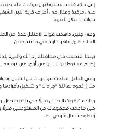
إلى ذلك، هاجم مستوطنون مركبات فلسطينية 
ر
و
على مركبة ومنزل في أطراف قرية اللبن الشرقية، 
ا
قوات الاحتلال للقرية.
؟
(
وفي جنين، داهمت قوات الاحتلال عددًا من الم
ف
ي
الشاب طارق ماهر زكارنة في مدينة جنين.
د
ي
بينما اقتحمت في محافظة رام الله والبيرة بلدة 
و
إضرام مستوطنين النيران في أراضٍ في ترمسعيا.
)
وفي الخليل، اندلعت مواجهات بين الشبان وقوات
منازل تعود لعائلة “جرادات” والتنكيل بأفرادها و
وداهمت قوات الاحتلال منزلًا في بلدة حلحول
حين هاجمت مجموعات من المستوطنين منزلًا
زعطوط شمال شرقي يطا.