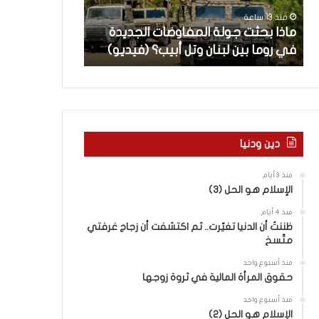
ث
م
منذ 13 ساعة
منذ 14 ساعة
ت
ا
ن
ماذا بحثت جولة المفاوضات الجديدة
5 اقتحامات لآ
ج
ت
في روما بين لبنان وتل أبيب؟ (فيديو)
العام.. ماذا تقو
و
ل
ل
آ
ة
خ
ا
ر
ل
م
م
ع
ف
ا
دين ودنيا
ا
ق
و
ل
منذ 3 أيام
ض
ه
الإسلام هو الحل (3)
ا
ا
منذ 4 أيام
ت
ب
ظننتُ أن الدنيا تغيّرت.. ثم اكتشفت أن زجاج غرفتي
ا
ا
متّسخ
ل
ل
ج
ق
منذ أسبوع واحد
د
د
حقوق المرأة المالية في ثروة زوجها
ي
س
منذ أسبوع واحد
د
ه
الإسلام هو الحل (2)