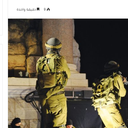
م
منذ 12 ساعة
ا
9
دقيقة واحدة
عاقلها بالقدس هذا
الإعلام الغربي والرواية الفلسطينية بي
ل
أونروا؟ (فيديو)
التغييب والمواجهة
غ
ر
ب
ي
و
ا
ل
ر
و
ا
ي
ة
ا
ل
ف
ل
س
ط