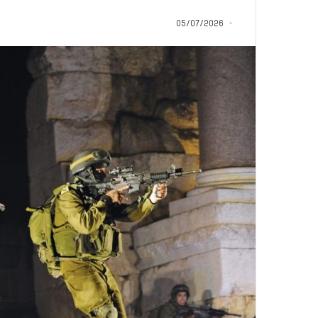
م
منذ 14 ساعة
ا
05/07/2026
5 اقتحامات لآخر م
ت
العام.. ماذا تقول ال
ل
آ
خ
ر
م
ع
ا
ق
ل
ه
ا
ب
ا
ل
ق
د
س
ه