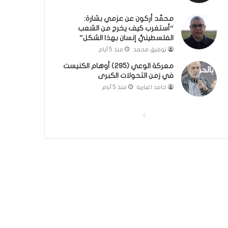
؟
ر
محمَّد أركون عن عزمي بشارة:
(
و
“أستغرب كيف يخرج من الشعب
ف
ا
الفلسطينيُّ إنسان بهذا الشكل”
ي
؟
توفيق محمد
منذ 5 أيام
د
(
ي
ف
معركة الوعي (295) أوهام الكنيست
و
ي
في زمن التحولات الكبرى
)
د
حامد اغبارية
منذ 5 أيام
ي
و
)
ا
ا
ل
ل
ص
ص
ف
ف
ح
ح
ة
ة
ا
ا
ل
ل