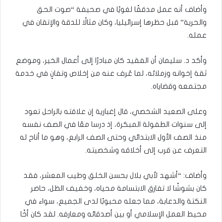
وأضاف أنه عمل مدققًا لغويًا في صحيفة “صوت الحق
والحرية” قبل حظرها إسرائيليا، وكان مثالًا للدقة والإتقان في
عمله.
وأكد د. سليمان أن الفقيد كان مبادرًا إلى أعمال الخير، وموضع
ثقة إخوانه وزملائه، لما عُرف عنه من إخلاص وتفانٍ في خدمة
مجتمعه وقضاياه.
وعلى الصعيد الشخصي، قال إغبارية إن علاقته بالراحل تعود
إلى سنوات الطفولة المبكرة، إذ درسا معًا في الصف نفسه
منذ الصف الأول الابتدائي وحتى الصف الرابع، وهو ما أتاح له
التعرف عن قرب إلى أخلاقه وشخصيته.
وأضاف: “أشهد لأبي بلال بحسن الخلق وطيب المعشر، فقد
كان بشوشًا لا تفارق الابتسامة محياه، وخفيف الظل، حاضر
النكتة والدعابة، مما جعله محبوبًا لدى الجميع، سواء في
محيط العمل الإسلامي أو بين أصدقائه ومعارفه. لقد كان أخًا