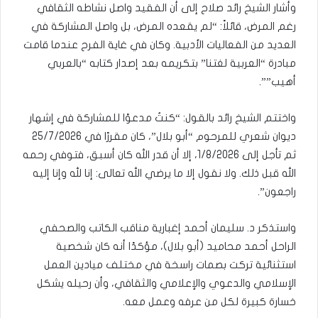
وأشار الشيخ رائد صلاح إلى أن الفقيد واصل نشاطه الثقافي
رغم المرض، قائلاً: “لم يقعده المرض، بل واصل المشاركة في
العديد من الفعاليات الأدبية. وكان في غاية الفرح عندما قامت
مبادرة “العربية لغتنا” بتكريمه بعد إصدار كتابه “بالعربي
أهيب””.
واختتم الشيخ رائد بالقول: “كنتُ مدعوًا للمشاركة في إشهار
ديوان شعري للمرحوم “أبو بلال”، كان مقررًا في 25/7/2026
ثم تأجل إلى 1/8/2026، إلا أن قدر الله كان أسبق، فتوفي رحمه
الله قبل ذلك. ولا نقول إلا ما يرضي الله تعالى: إنا لله وإنا إليه
راجعون”.
واستذكر د. سليمان أحمد إغبارية مناقب الكاتب والصحفي
الراحل أحمد محاميد (أبو بلال)، مؤكدًا أنه كان شخصية
استثنائية تركت بصمات راسخة في مختلف ميادين العمل
الإسلامي والدعوي والإعلامي والثقافي، وأن رحيله يشكل
خسارة كبيرة لكل من عرفه وعمل معه.