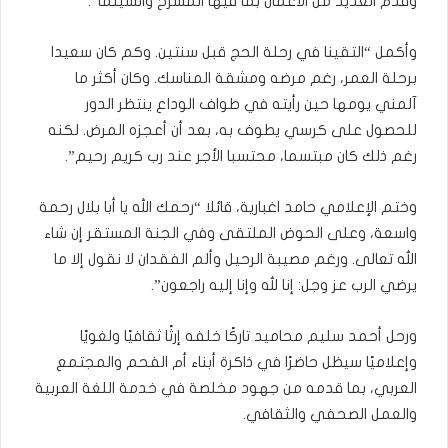
وقدم العديد من الأعمال بما فيها المسرح والسينما”.
وأكمل “التقينا في رحلة الحج قبل سنتين. وكم كان سعيدا
برحلة العمر، رغم مرضه ومشقة المناسك. وكان أكثر ما
آلمني يومها حين رأيته في طواف الوداع ينتظر الدور
للحصول على كرسي يطوف به، بعد أن أعجزه المرض. لكنه
رغم ذلك كان مبتسما، محتسبا الأجر عند رب كريم رحيم”.
وختم الإعلامي حامد اغبارية، قائلا “رحمك الله يا أبا بلال رحمة
واسعة، وعلى الحوض الملتقى وفي الجنة المستقر إن شاء
الله تعالى. ورغم مصيبة الرحيل وألم الفقدان لا نقول إلا ما
يرضي الرب عز وجل: إنا لله وإنا إليه راجعون”.
ورحل أحمد سليم محاميد تاركًا خلفه إرثًا ثقافيًا ولغويًا
وإعلاميًا سيظل حاضرًا في ذاكرة أبناء أم الفحم والمجتمع
العربي، بما قدمه من جهود مخلصة في خدمة اللغة العربية
والعمل الصحفي والثقافي.