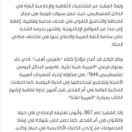
ويُعدّ الفقيد من الشخصيات الثقافية والإعلامية البارزة في
الداخل الفلسطيني، حيث عمل سنوات طويلة في مجال
الصحافة والتدقيق اللغوي في صحف محلية وقطرية، إضافة
إلى عدد من المواقع الإلكترونية، واشتهر بحرصه الشديد
على سلامة اللغة العربية والدفاع عنها في مختلف مناحي
الحياة.
وكان الراحل قد أصدر مؤخرًا كتابه “بالعربي أهيَب”، الذي جاء
بعنوان فرعي “العربية غنية نقية.. قاموس البدائل اليومي
لفلسطينيي 1948″، في محاولة لإحياء المفردات العربية
الأصيلة وتشجيع استخدامها في الحياة اليومية. كما احتضنت
المكتبة العامة في أم الفحم، قبل أشهر، ندوة ثقافية لإشهار
الكتاب بمبادرة “العربية لغتنا”.
وُلد الفقيد عام 1957، وأنهى تعليمه الإعدادي في حيفا
والثانوي في أم الفحم، كما حصل على شهادة في إرشاد
المجموعات من إحدى الكليات الأكاديمية في حيفا. وكتب