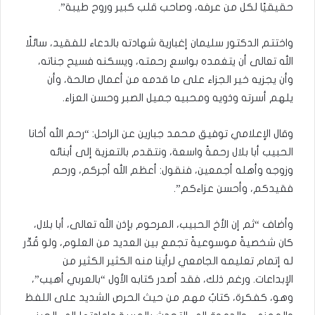
حقيقيًا لكل من عرفه، وصاحب قلب كبير وروح طيبة”.
واختتم الدكتور سليمان إغبارية شهادته بالدعاء للفقيد، سائلًا
الله تعالى أن يتغمده بواسع رحمته، ويسكنه فسيح جناته،
وأن يجزيه خير الجزاء على ما قدمه من أعمال صالحة، وأن
يلهم أسرته وذويه ومحبيه جميل الصبر وحسن العزاء.
وقال الإعلامي توفيق محمد جبارين عن الراحل: “رحم الله أخانا
الحبيب أبا بلال رحمةً واسعة، ونتقدم بالتعزية إلى أبنائه
وزوجه وأهله أجمعين، فنقول: أعظم الله أجركم، ورحم
فقيدكم، وأحسن عزاءكم”.
وأضاف “ثم إن الأخ الحبيب، المرحوم بإذن الله تعالى، أبا بلال،
كان شخصيةً موسوعيةً تجمع بين العديد من العلوم، ولو قُدِّر
له إتمام تعليمه الجامعي لرأينا منه الكثير الكثير من
الإبداعات. ورغم ذلك، فقد أصدر كتابه الأول “بالعربي أهيب”،
وهو، كفكرة، كتابٌ مهم من حيث الحرص الشديد على اللفظ