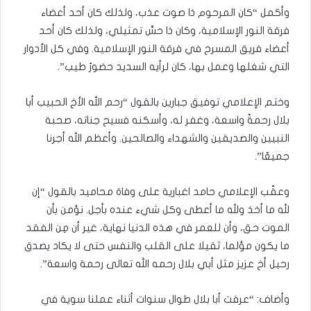
وأكمل “كان المرحوم ذا صوت عذب، ولذلك كان أحد أعضاء
فرقة النور الإسلامية، وكان ذا حسٍّ تمثيلي، ولذلك كان أحد
أعضاء فريق المسرح في فرقة النور الإسلامية. وفي كل الأدوار
التي شغلها وعمل بها، كان لرأيه السديد حضورٌ طيب”.
وختم الإعلامي توفيق جبارين بالقول “رحم الله الأخ الحبيب أبا
بلال رحمةً واسعة، وغفر له، وأسكنه فسيح جناته، صحبة
النبيين والصديقين والشهداء والصالحين. وأعظم الله أجرنا
جميعًا”.
وعقّب الإعلامي حامد اغبارية على وفاة محاميد بالقول “إن
لله ما أخذ ولله ما أعطى وكل شيء عنده بأجل. نؤمن بأن
الموت حق، وأن للعمر في هذه الدنيا نهاية، غير أن مِن الفقد
ما يكون مؤلما، ثقيلا على القلب والنفس حتى لا يكاد يصدق
رحيل أخ عزيز مثل أبي بلال رحمه الله تعالى رحمة واسعة”.
وأضاف: “عرفت أبا بلال طوال سنوات أثناء عملنا سوية في