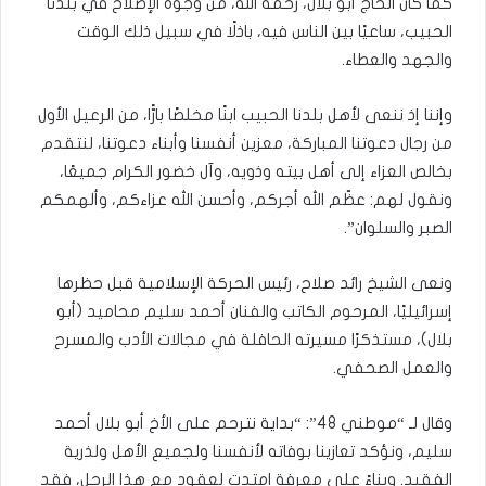
كما كان الحاج أبو بلال، رحمه الله، من وجوه الإصلاح في بلدنا
الحبيب، ساعيًا بين الناس فيه، باذلًا في سبيل ذلك الوقت
والجهد والعطاء.
وإننا إذ ننعى لأهل بلدنا الحبيب ابنًا مخلصًا بارًّا، من الرعيل الأول
من رجال دعوتنا المباركة، معزين أنفسنا وأبناء دعوتنا، لنتقدم
بخالص العزاء إلى أهل بيته وذويه، وآل خضور الكرام جميعًا،
ونقول لهم: عظّم الله أجركم، وأحسن الله عزاءكم، وألهمكم
الصبر والسلوان”.
ونعى الشيخ رائد صلاح، رئيس الحركة الإسلامية قبل حظرها
إسرائيليًا، المرحوم الكاتب والفنان أحمد سليم محاميد (أبو
بلال)، مستذكرًا مسيرته الحافلة في مجالات الأدب والمسرح
والعمل الصحفي.
وقال لـ “موطني 48”: “بداية نترحم على الأخ أبو بلال أحمد
سليم، ونؤكد تعازينا بوفاته لأنفسنا ولجميع الأهل ولذرية
الفقيد. وبناءً على معرفة امتدت لعقود مع هذا الرجل، فقد