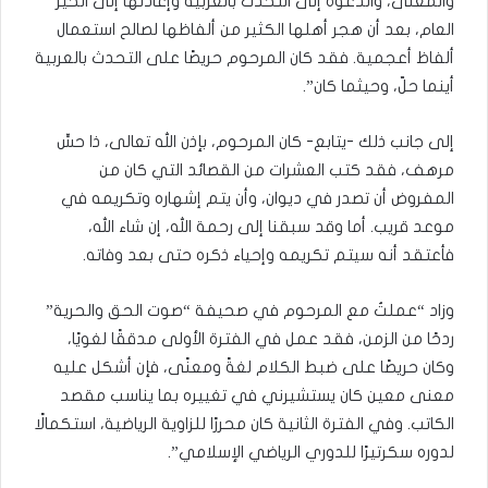
والمعنى، والدعوة إلى التحدث بالعربية وإعادتها إلى الحيز
العام، بعد أن هجر أهلها الكثير من ألفاظها لصالح استعمال
ألفاظ أعجمية. فقد كان المرحوم حريصًا على التحدث بالعربية
أينما حلّ، وحيثما كان”.
إلى جانب ذلك -يتابع- كان المرحوم، بإذن الله تعالى، ذا حسٍّ
مرهف، فقد كتب العشرات من القصائد التي كان من
المفروض أن تصدر في ديوان، وأن يتم إشهاره وتكريمه في
موعد قريب. أما وقد سبقنا إلى رحمة الله، إن شاء الله،
فأعتقد أنه سيتم تكريمه وإحياء ذكره حتى بعد وفاته.
وزاد “عملتُ مع المرحوم في صحيفة “صوت الحق والحرية”
ردحًا من الزمن، فقد عمل في الفترة الأولى مدققًا لغويًا،
وكان حريصًا على ضبط الكلام لغةً ومعنًى، فإن أشكل عليه
معنى معين كان يستشيرني في تغييره بما يناسب مقصد
الكاتب. وفي الفترة الثانية كان محررًا للزاوية الرياضية، استكمالًا
لدوره سكرتيرًا للدوري الرياضي الإسلامي”.