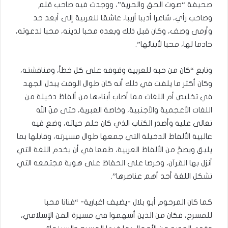
صحيفة “صوت الحق والحرية”، ووجدت فيه صاحب قلم
وصاحب رأي، شاعرا أديبا أريبا، عاشقا للعربية إلى أبعد حد
وأرمى وصف، وكان قبل ذلك وبعده محبا لدينه، محبا لدعوته،
خادما لها، محبا لأبنائها”.
وتابع “كان من حبه للعربية وقوفه على كل خطأ، ومناقشته،
وكان أكثر ما يلفت في ذلك أنه كان طوال الوقت يبذل الجهد
في تخليص أم اللغات مما أصاب أبناءها من ألفاظ دخيلة من
اللغات الأعجمية والأجنبية، وخاصة العبرية، حتى منّ الله
تعالى عليه وأصدر الكتاب الذي كان حلم حياته، وضع فيه
غالبية الألفاظ الدخيلة التي جمعها طوال مسيرته، وقابلها بما
يليق ويصحّ من الألفاظ العربية، طمعا في أن يخدم اللغة التي
أنزل بها القرآن، وحرصا على الحفاظ على هوية مجتمعه التي
تشكل اللغة أحد أهم عناصرها”.
كما كان المرحوم أبو بلال -يضيف اغبارية- “فنانا محبا
للمسرح، فكان من الذين أسهموا في مسيرة الفن الإسلامي،