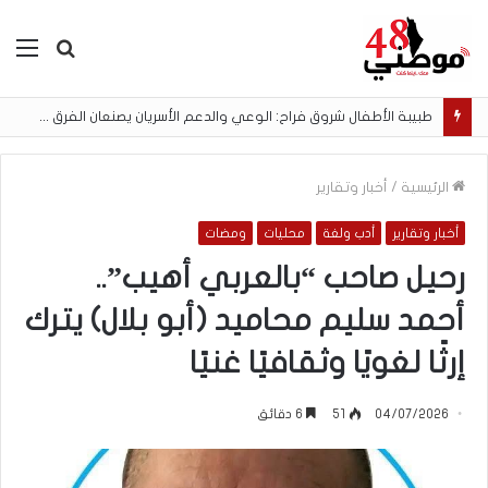
بحث
الق
عن
لا تُغلق جسرًا قد تعود إليه
الرئيسية
/
أخبار وتقارير
أخبار وتقارير
أدب ولغة
محليات
ومضات
رحيل صاحب “بالعربي أهيب”..
أحمد سليم محاميد (أبو بلال) يترك
إرثًا لغويًا وثقافيًا غنيًا
04/07/2026
51
6 دقائق