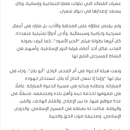
عشرات القصائد التي تناولت قضايا اجتماعية وإنسانية، وكان
يستعد لإصدارها في ديوان شعري.
ولم يقتصر عطاؤه على الصحافة والأدب، بل شارك في أعمال
مسرحية ودرامية وسينمائية، وأدى أدوارًا تمثيلية متعددة،
كان أبرزها بطولة فيلم “الحبر الأسود”، كما عُرف بصوته
العذب، فكان أحد أعضاء فرقة النور الإسلامية، وأسهم في
النشاط المسرحي التابع لها.
ونعت هيئة الدعوة في أم الفحم، الراحل “أبو بلال”، وجاء في
بيان لها: “وإننا إذ ننعى الحاج أبا بلال، لنستذكر جهوده
المباركة، وعطاءه وبذله في مسيرة الدعوة المباركة، عاملًا
في صفوفها لخدمة دينه وأهل بلده ومجتمعه، متنقلًا في
عدة مواقع فيها، ما بين الإصلاح، والقلم الهادف، والفن،
والرياضة، فكانت له بصماته في المسرح الإسلامي، والدوري
الإسلامي، وصحيفة صوت الحق والحرية.