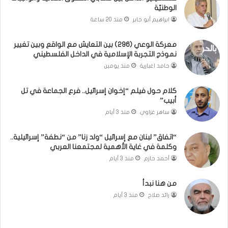
أ
الوطنيّة
س
ابراهيم أبو جابر
منذ 20 ساعة
ر
ي
معركة الوعي (296) بين التعايش مع الواقع وبين تغيير
ا
نموذج التجربة الإسلامية في الداخل الفلسطيني
ن
ي
حامد اغبارية
منذ يومين
ص
ن
كلام حول فيلم “إخوان إسرائيل.. فرع الجماعة في تل
ع
أبيب”
ا
ساهر غزاوي
منذ 3 أيام
ن
ا
“اتفاق” لبنان مع إسرائيل “ولد زنا” من “نطفة” إسرائيلية..
ل
وكلمة في غاية الأهمية لمجتمعنا العربي
ف
أحمد حازم
منذ 3 أيام
ر
ق
من هنا نبدأ
ف
ي
رائد صلاح
منذ 3 أيام
ن
ج
ا