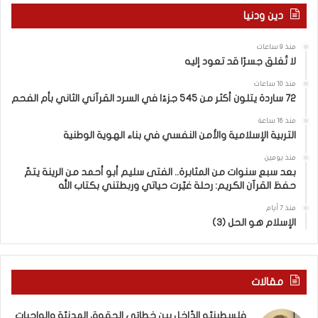
ر
ع
دين ودنيا
و
و
ق
د
منذ 9 ساعات
ف
إ
لا تُغلق جسرًا قد تعود إليه
ر
ل
ا
ي
منذ 10 ساعات
ح
ه
72 ساردة يتلون أكثر من 545 جزءًا في السرد القرآني الثاني بأم الفحم
:
منذ 16 ساعة
ا
التربية الإسلامية والأمن النفسي في بناء الهوية الوطنية
ل
و
منذ يومين
ع
بعد سبع سنوات من المثابرة.. الفتى سليم أبو أحمد من الرينة يتمّ
حفظ القرآن الكريم: رحلة غيّرت حياتي وربطتني بكتاب الله
ي
و
منذ 7 أيام
ا
الإسلام هو الحل (3)
ل
د
ع
م
مقالات
ا
ل
فلسطينيّو الدّاخل بين خطابَي الحقوق المدنيّة والواجبات