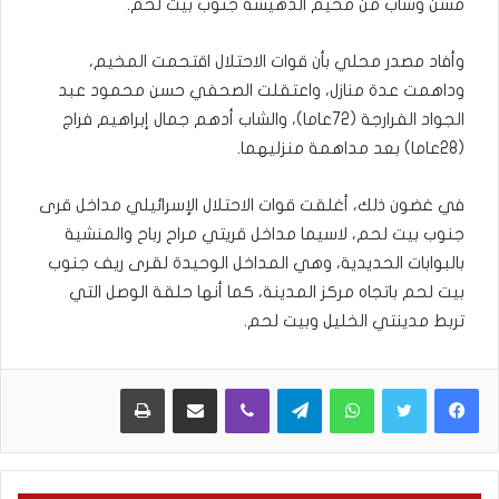
مسن وشاب من مخيم الدهيشة جنوب بيت لحم.
وأفاد مصدر محلي بأن قوات الاحتلال اقتحمت المخيم،
وداهمت عدة منازل، واعتقلت الصحفي حسن محمود عبد
الجواد الفرارجة (72عاما)، والشاب أدهم جمال إبراهيم فراج
(28عاما) بعد مداهمة منزليهما.
في غضون ذلك، أغلقت قوات الاحتلال الإسرائيلي مداخل قرى
جنوب بيت لحم، لاسيما مداخل قريتي مراح رباح والمنشية
بالبوابات الحديدية، وهي المداخل الوحيدة لقرى ريف جنوب
بيت لحم باتجاه مركز المدينة، كما أنها حلقة الوصل التي
تربط مدينتي الخليل وبيت لحم.
WhatsApp
Telegram
Viber
مشاركة عبر البريد
طباعة