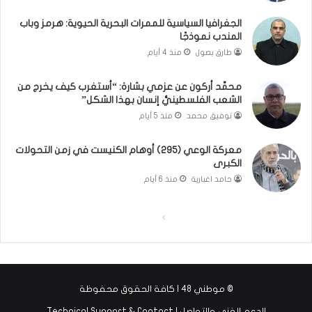
ا
ت
ن
ق
الجغرافيا السياسية للممرات البحرية الحيوية: هرمز وباب
و
و
المندب نموذجًا
ت
ل
طارق بصول
منذ 4 أيام
ل
ا
أ
ل
محمَّد أركون عن عزمي بشارة: “أستغرب كيف يخرج من
ب
أ
الشعب الفلسطينيُّ إنسان بهذا الشكل”
ي
و
توفيق محمد
منذ 5 أيام
ب
ن
؟
ر
(
و
معركة الوعي (295) أوهام الكنيست في زمن التحولات
الكبرى
ف
ا
ي
؟
حامد اغبارية
منذ 6 أيام
د
(
ي
ف
ا
ا
و
ي
)
د
ل
ل
ي
ص
ص
و
ف
ف
)
© موطني 48 | كافة الحقوق محفوظة
ح
ح
الدعم الفني والتواصل | Technical Support & Contact