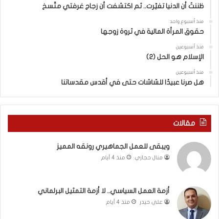
ا
ا
ظننتُ أن الدنيا تغيّرت.. ثم اكتشفت أن زجاج غرفتي متّسخ
ت
ب
منذ أسبوع واحد
ا
ا
حقوق المرأة المالية في ثروة زوجها
ل
ل
ج
ق
منذ أسبوعين
د
الإسلام هو الحل (2)
د
ي
س
منذ أسبوعين
د
ه
هل صرنا عبيدًا للشاشات حتى في أقدس مقدساتنا
ة
ذ
ف
ا
ي
ا
ر
ل
مقالات
و
ع
م
ا
ويبقى للعمل الجماهيري رونقه المميز
ا
م
منال حجازي
منذ 4 أيام
ب
.
ي
.
ن
م
ل
ا
أزمة العمل السياسي.. لا أزمة التمثيل البرلماني
ب
ذ
علي حيدر
منذ 4 أيام
ن
ا