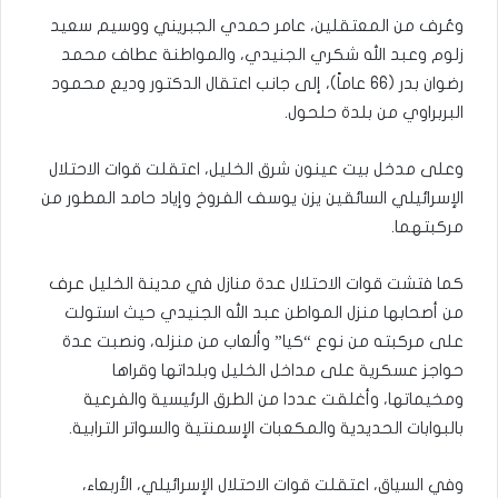
وعُرف من المعتقلين، عامر حمدي الجبريني ووسيم سعيد
زلوم وعبد الله شكري الجنيدي، والمواطنة عطاف محمد
رضوان بدر (66 عاماً)، إلى جانب اعتقال الدكتور وديع محمود
البربراوي من بلدة حلحول.
وعلى مدخل بيت عينون شرق الخليل، اعتقلت قوات الاحتلال
الإسرائيلي السائقين يزن يوسف الفروخ وإياد حامد المطور من
مركبتهما.
كما فتشت قوات الاحتلال عدة منازل في مدينة الخليل عرف
من أصحابها منزل المواطن عبد الله الجنيدي حيث استولت
على مركبته من نوع “كيا” وألعاب من منزله، ونصبت عدة
حواجز عسكرية على مداخل الخليل وبلداتها وقراها
ومخيماتها، وأغلقت عددا من الطرق الرئيسية والفرعية
بالبوابات الحديدية والمكعبات الإسمنتية والسواتر الترابية.
وفي السياق، اعتقلت قوات الاحتلال الإسرائيلي، الأربعاء،