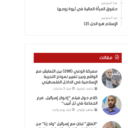
ب
ى
منذ أسبوعين
ك
س
حقوق المرأة المالية في ثروة زوجها
س
ل
ر
منذ أسبوعين
ي
الإسلام هو الحل (2)
ا
م
ل
أ
ب
ب
ا
و
ء
أ
)
ح
مقالات
و
م
ا
د
معركة الوعي (296) بين التعايش مع
ل
م
الواقع وبين تغيير نموذج التجربة
كَ
ن
الإسلامية في الداخل الفلسطيني
بَ
ا
حامد اغبارية
منذ 3 ساعات
دِ
ل
(
ر
كلام حول فيلم “إخوان إسرائيل.. فرع
ب
ي
الجماعة في تل أبيب”
ف
ن
ساهر غزاوي
منذ يوم واحد
ت
ة
ح
ي
“اتفاق” لبنان مع إسرائيل “ولد زنا” من
ا
ت