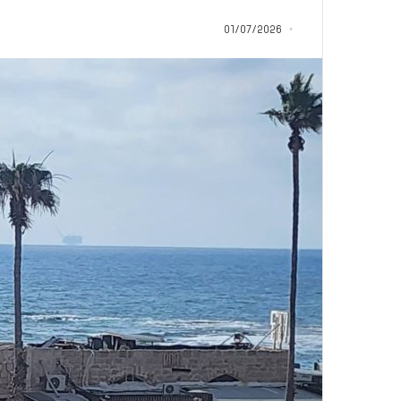
س
سليم أبو أحمد من ا
ن
01/07/2026
القرآن الكريم: رحلة
و
وربطتني بكتاب الله
ا
ت
م
ن
ا
ل
م
ث
ا
ب
ر
ة
.
.
ا
ل
ف
ت