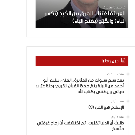
ة
س
سليم أبو أحمد 
منذ 5 ساعات
ل
ن
العربيّة لغتنا – الفرق بين الكَبِدِ (بكسر
القرآن الكريم: 
غ
و
الباء) والكَبَدِ (بفتح الباء)
وربطتني بكتاب 
ت
ا
ن
ت
ا
م
–
ن
ا
ا
ل
ل
ف
م
دين ودنيا
ر
ث
ق
ا
منذ 7 ساعات
ب
ب
بعد سبع سنوات من المثابرة.. الفتى سليم أبو
ي
ر
أحمد من الرينة يتمّ حفظ القرآن الكريم: رحلة غيّرت
ن
ة
حياتي وربطتني بكتاب الله
ا
.
منذ 5 أيام
ل
.
الإسلام هو الحل (3)
كَ
ا
بِ
ل
منذ 6 أيام
دِ
ظننتُ أن الدنيا تغيّرت.. ثم اكتشفت أن زجاج غرفتي
ف
متّسخ
(
ت