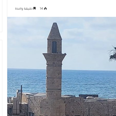
ل
لرينة يتمّ حفظ
معركة الوعي (296) بين التعايش مع
و
14
دقيقة واحدة
 غيّرت حياتي
الواقع وبين تغيير نموذج التجربة
ع
الإسلامية في الداخل الفلسطيني
ي
(
2
9
6
)
ب
ي
ن
ا
ل
ت
ع
ا
ي
ش
م
ع