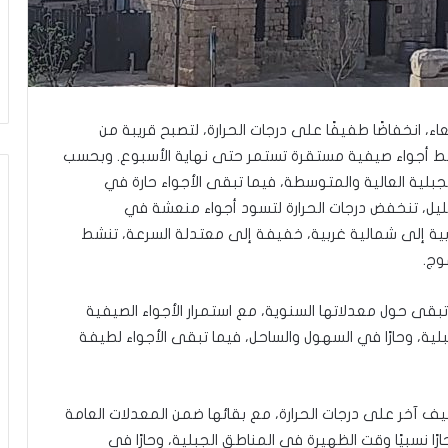
ا
ل
و
ا
ق
ع
و
بعاء، انخفاضًا طفيفًا على درجات الحرارة، لتصبح قريبة من
ب
وسط أجواء صيفية مستقرة تستمر حتى نهاية الأسبوع. وبحسب
ي
جبلية العالية والمتوسطة، فيما تبقى الأجواء حارة في
ن
لليل، تنخفض درجات الحرارة لتسود أجواء منعشة في
ت
غ
بية إلى شمالية غربية، خفيفة إلى معتدلة السرعة، تنشط
ي
وج.
ي
ر
 تبقى حول معدلاتها السنوية، مع استمرار الأجواء الصيفية
ن
لية، وحارًا في السهول والساحل، فيما تبقى الأجواء لطيفة
م
و
ذ
ج
ف آخر على درجات الحرارة، مع بقائها ضمن المعدلات العامة
ا
نسبيًا وقت الظهيرة في المناطق الجبلية، وحارًا في
ل