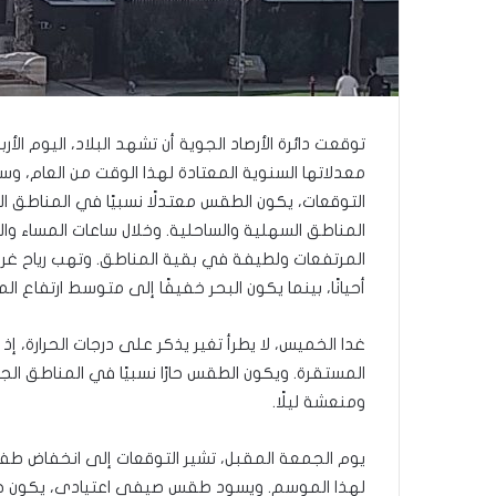
ى
س
ل
ي
م
أ
ب
توقعت دائرة الأرصاد الجوية أن تشهد البلاد، اليوم الأر
و
معدلاتها السنوية المعتادة لهذا الوقت من العام، 
أ
التوقعات، يكون الطقس معتدلًا نسبيًا في المناطق ال
ح
المناطق السهلية والساحلية. وخلال ساعات المساء وا
م
د
المرتفعات ولطيفة في بقية المناطق. وتهب رياح غر
م
أحيانًا، بينما يكون البحر خفيفًا إلى متوسط ارتفاع الم
ن
ا
غدا الخميس، لا يطرأ تغير يذكر على درجات الحرارة، إذ
ل
المستقرة. ويكون الطقس حارًا نسبيًا في المناطق الجب
ر
ي
ومنعشة ليلًا.
ن
ة
يوم الجمعة المقبل، تشير التوقعات إلى انخفاض طفي
ي
لهذا الموسم. ويسود طقس صيفي اعتيادي، يكون حارًا 
ت