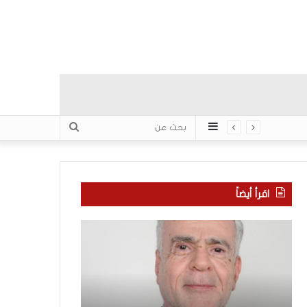
عمود
بحث
جانبي
عن
اقرأ أيضاً
ا
ب
ل
ع
ع
د
ر
س
ب
ب
منذ 7 ساعات
يّ
ع
بعد سبع سنوات 