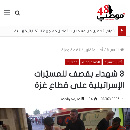
بحث
الق
عن
اتهام شخصين من عسقلان بالتواصل مع جهة استخباراتية إيرانية وتنفيذ مهام تصوير مقابل أموال رقمية
الرئيسية
/
أخبار وتقارير
/
الضفة وغزة
أخبار رئيسية
الضفة وغزة
ومضات
3 شهداء بقصف للمسيّرات
الإسرائيلية على قطاع غزة
01/07/2026
24
دقيقة واحدة