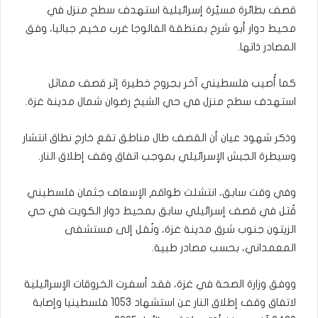
قصف بطائرة مسيّرة إسرائيلية استهدف سطح منزل في
محيط دوار أبو شرخ بمنطقة الفالوجا غرب مخيم جباليا، وفق
المصادر ذاتها.
كما أُصيب فلسطيني آخر بجروح خطيرة إثر قصف مماثل
استهدف سطح منزل في حي الشيخ رضوان شمال مدينة غزة.
وذكر شهود عيان أن القصف طال مناطق تقع خارج نطاق انتشار
وسيطرة الجيش الإسرائيلي بموجب اتفاق وقف إطلاق النار.
وفي وقت سابق، انتشلت طواقم الإسعاف جثمان فلسطيني
قُتل في قصف إسرائيلي سابق بمحيط دوار الكويت في حي
الزيتون جنوب شرق مدينة غزة، ونُقل إلى مستشفى
المعمداني، بحسب مصادر طبية.
ووفق وزارة الصحة في غزة، فقد أسفرت الخروقات الإسرائيلية
لاتفاق وقف إطلاق النار عن استشهاد 1053 فلسطينيا وإصابة