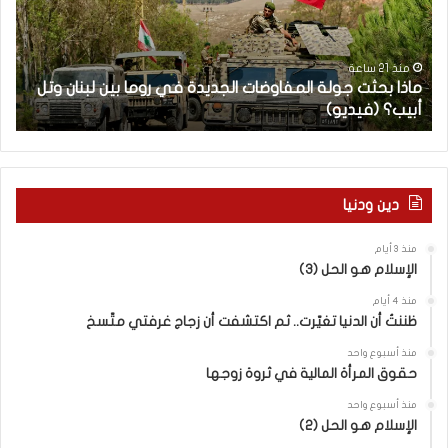
ب
ح
ح
ا
ث
م
ت
ا
منذ 21 ساعة
ماذا بحثت جولة المفاوضات الجديدة في روما بين لبنان وتل
ج
ت
أبيب؟ (فيديو)
ا
و
ل
ل
آ
ة
خ
ا
ر
ل
م
دين ودنيا
م
ع
ف
ا
منذ 3 أيام
ا
ق
الإسلام هو الحل (3)
و
ل
ض
ه
منذ 4 أيام
ا
ا
ظننتُ أن الدنيا تغيّرت.. ثم اكتشفت أن زجاج غرفتي متّسخ
ت
ب
منذ أسبوع واحد
ا
ا
حقوق المرأة المالية في ثروة زوجها
ل
ل
ج
ق
منذ أسبوع واحد
د
الإسلام هو الحل (2)
د
ي
س