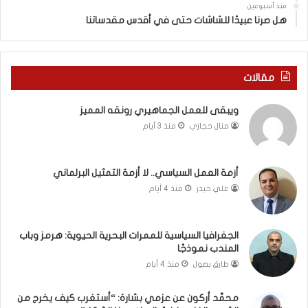
منذ أسبوعين
د
ه
هل صرنا عبيدًا للشاشات حتى في أقدس مقدساتنا
ة
ذ
ف
ا
ي
ا
ر
ل
مقالات
و
ع
م
ا
ويبقى للعمل الجماهيري رونقه المميز
ا
م
منال حجازي
منذ 3 أيام
ب
.
ي
.
ن
م
ل
ا
أزمة العمل السياسي.. لا أزمة التمثيل البرلماني
ب
ذ
علي حيدر
منذ 4 أيام
ن
ا
ا
ت
ن
ق
الجغرافيا السياسية للممرات البحرية الحيوية: هرمز وباب
و
و
المندب نموذجًا
ت
ل
طارق بصول
منذ 4 أيام
ل
ا
أ
ل
محمَّد أركون عن عزمي بشارة: “أستغرب كيف يخرج من
ب
أ