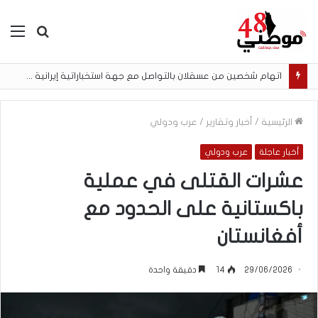
بحث
الق
عن
اتهام شخصين من عسقلان بالتواصل مع جهة استخباراتية إيرانية وتنفيذ مهام تصوير مقابل أموال رقمية
الرئيسية
/
أخبار وتقارير
/
عرب ودولي
أخبار عاجلة
عرب ودولي
عشرات القتلى في عملية
باكستانية على الحدود مع
أفغانستان
29/06/2026
14
دقيقة واحدة