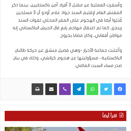
وأسفرت العملية عن مقتل 3 أفراد أمن باكستانيين، بينما ذكر
المفتش العام لإقليم السند جواد علام أودو أن 3 مسلحين
قُتلوا أيضا في الهجوم على المقر المحلي لقوات السند
رينجرز، كما تم اعتقال مهاجم رابع قال الجيش الباكستاني إنه
مواطن أفغاني، وكان مصابا بجروح.
وأعلنت جماعة الأحرار -وهي فصيل منشق عن حركة طالبان
الباكستانية– مسؤوليتها عن هجوم كراتشي، وذلك في بيان
صدر مساء السبت الماضي.
WhatsApp
Telegram
Viber
مشاركة عبر البريد
طباعة
اقرأ أيضاً
م
5