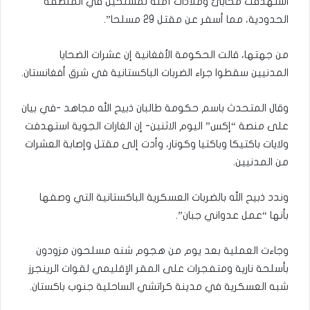
استهدفت مخابئ وملاذات آمنة لمسلحين في المنطقة
الحدودية، مما أسفر عن مقتل 29 مسلحا”.
من جهتها، قالت الحكومة الأفغانية إن عشرات الضحايا
المدنيين سقطوا جراء الضربات الباكستانية في شرق أفغانستان.
وقال المتحدث باسم حكومة طالبان ذبيح الله مجاهد -في بيان
على منصة “إكس” اليوم الاثنين- إن الغارات الجوية استهدفت
ولايات باكتيكا وباكتيا وكونار، وأدت إلى مقتل وإصابة العشرات
من المدنيين.
وندد ذبيح الله بالضربات العسكرية الباكستانية التي وصفها
بأنها “عمل عدواني جبان”.
وجاءت العملية بعد يوم من هجوم شنه مسلحون مزودون
بأسلحة نارية ومتفجرات على المقر الإقليمي لقوات الرينجرز
شبه العسكرية في مدينة كراتشي الساحلية جنوب باكستان.