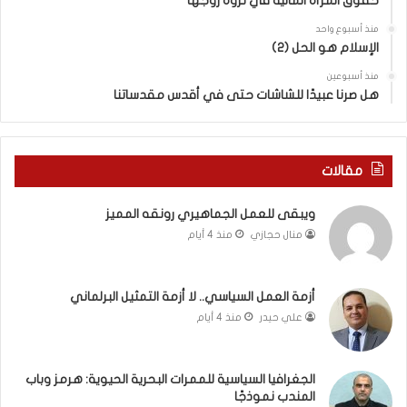
حقوق المرأة المالية في ثروة زوجها
ل
ل
ج
ق
منذ أسبوع واحد
د
الإسلام هو الحل (2)
د
ي
س
منذ أسبوعين
د
ه
هل صرنا عبيدًا للشاشات حتى في أقدس مقدساتنا
ة
ذ
ف
ا
ي
ا
ر
ل
مقالات
و
ع
م
ا
ويبقى للعمل الجماهيري رونقه المميز
ا
م
منال حجازي
منذ 4 أيام
ب
.
ي
.
ن
م
ل
ا
أزمة العمل السياسي.. لا أزمة التمثيل البرلماني
ب
ذ
علي حيدر
منذ 4 أيام
ن
ا
ا
ت
ن
ق
الجغرافيا السياسية للممرات البحرية الحيوية: هرمز وباب
و
و
المندب نموذجًا