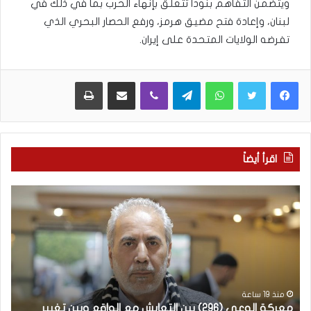
ويتضمن التفاهم بنودا تتعلق بإنهاء الحرب بما في ذلك في
لبنان، وإعادة فتح مضيق هرمز، ورفع الحصار البحري الذي
تفرضه الولايات المتحدة على إيران.
WhatsApp
Telegram
Viber
مشاركة عبر البريد
طباعة
اقرأ أيضاً
م
ا
ع
ل
ر
ع
ك
ر
ة
ب
ا
يّ
ل
ة
و
ل
منذ 19 ساعة
معركة الوعي (296) بين التعايش مع الواقع وبين تغيير
ال
ع
غ