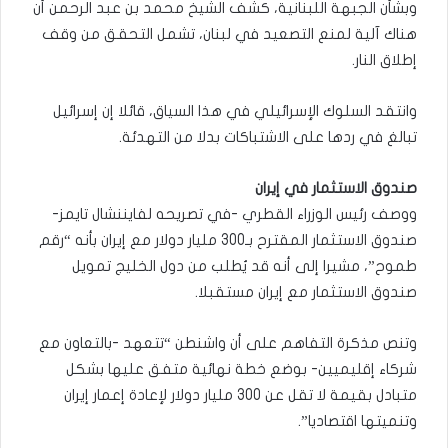
وبشأن الجبهة اللبنانية، كشف الشيخ محمد بن عبد الرحمن أن
هناك آلية لمنع التصعيد في لبنان، تشمل التحقق من وقف
إطلاق النار.
وانتقد السلوك الإسرائيلي في هذا السياق، قائلا إن إسرائيل
تبالغ في ردها على الاشتباكات بدلا من التهدئة.
صندوق الاستثمار في إيران
ووصف رئيس الوزراء القطري -في تصريحه لفايننشال تايمز-
صندوق الاستثمار المقترح بـ300 مليار دولار مع إيران بأنه “رقم
طموح”، مشيرا إلى أنه قد يُطلب من دول الخليج تمويل
صندوق الاستثمار مع إيران مستقبلا.
وتنص مذكرة التفاهم على أن واشنطن “تتعهد -بالتعاون مع
شركاء إقليميين- بوضع خطة نهائية متفق عليها بشكل
متبادل بقيمة لا تقل عن 300 مليار دولار لإعادة إعمار إيران
وتنميتها اقتصاديا”.