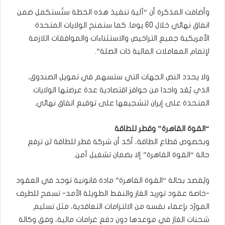
وأضافت المذكرة أن “آلية تنفيذ هذه الخطة ستُستكمل ضمن
اتفاق نهائي خلال 60 يوما. كما ستمنح الولايات المتحدة
الأمريكية جميع التراخيص والاستثناءات والموافقات اللازمة
لإتمام المعاملات المالية ذات الصلة”.
ولا يحدد النص الجهات التي ستسهم في تمويل الصندوق،
الذي يُعَد واحدا من حوافز اقتصادية عدة عرضتها الولايات
المتحدة على إيران لتشجيعها على توقيع اتفاق نهائي.
“القوة القاهرة” وقطر للطاقة
وبخصوص قطاع الطاقة، أكد أن شركة قطر للطاقة لن ترفع
حالة “القوة القاهرة” إلا بضمان تشغيل آمن.
ويُقصد بحالة “القوة القاهرة” مادة قانونية توجد في العقود
-خاصة عقود توريد الغاز والنفط الطويلة الأمد- تسمح للطرف
المورّد بإعفاء نفسه من الالتزامات التعاقدية، مثل تسليم
شحنات الغاز في موعدها دون دفع غرامات مالية، وفق وكالة