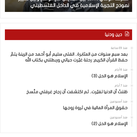
نموذج التجربة الإسلامية في الداخل الفلسطيني
ال
ي
ت
(
ن
2
ا
–
9
6
ا
دين ودنيا
)
ل
ب
ف
منذ 23 ساعة
ي
ر
بعد سبع سنوات من المثابرة.. الفتى سليم أبو أحمد من الرينة يتمّ
ن
ق
حفظ القرآن الكريم: رحلة غيّرت حياتي وربطتني بكتاب الله
ا
ب
ل
ي
منذ 6 أيام
الإسلام هو الحل (3)
ت
ن
ع
ا
منذ 7 أيام
ا
ل
ظننتُ أن الدنيا تغيّرت.. ثم اكتشفت أن زجاج غرفتي متّسخ
ي
كَ
ش
بِ
منذ أسبوعين
حقوق المرأة المالية في ثروة زوجها
م
دِ
ع
(
منذ أسبوعين
ا
ب
الإسلام هو الحل (2)
ل
ك
و
س