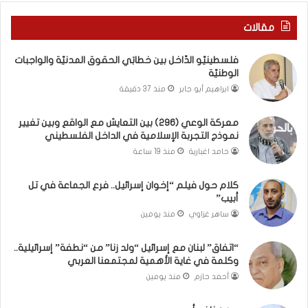
ا
ر
ق
ا
مقالات
ع
ل
و
ب
فلسطينيّو الدّاخل بين خطابَي الحقوق المدنيّة والواجبات
ب
ا
الوطنيّة
ي
ء
ابراهيم أبو جابر
منذ 37 دقيقة
ن
)
ت
و
معركة الوعي (296) بين التعايش مع الواقع وبين تغيير
غ
ا
نموذج التجربة الإسلامية في الداخل الفلسطيني
ي
ل
ي
كَ
حامد اغبارية
منذ 19 ساعة
ر
بَ
ن
دِ
كلام حول فيلم “إخوان إسرائيل.. فرع الجماعة في تل
م
(
أبيب”
و
ب
ساهر غزاوي
منذ يومين
ذ
ف
ج
ت
“اتفاق” لبنان مع إسرائيل “ولد زنا” من “نطفة” إسرائيلية..
ا
ح
وكلمة في غاية الأهمية لمجتمعنا العربي
ل
ا
أحمد حازم
منذ يومين
ت
ل
ج
ب