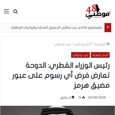
بحث
الق
عن
فلسطينيّو الدّاخل بين خطابَي الحقوق المدنيّة والواجبات الوطنيّة
الرئيسية
/
أخبار وتقارير
/
عرب ودولي
أخبار رئيسية
عرب ودولي
رئيس الوزراء القطري: الدوحة
تعارض فرض أي رسوم على عبور
مضيق هرمز
24/06/2026
13
2 دقائق