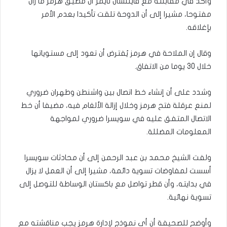
وأكد في مقابلته مع فايننشال تايمز أن مضيق هرمز ما زال
مفتوحا، مشيرا إلى أن الدوحة تلقت تأكيدا بعدم الأمر
بإغلاقه.
وقال إن الملاحة في هرمز يُفترض أن تعود إلى مستوياتها
خلال 30 يوما من الاتفاق.
وشدد على أن إنشاء خط اتصال بين واشنطن وطهران ضروري
لمنع عرقلة فتح هرمز وخلال إزالة الألغام فيه، مضيفا أن خط
الاتصال المتفق عليه في سويسرا ضروري لمواجهة
المعلومات المضللة.
ولفت الشيخ محمد بن عبد الرحمن إلى أن محادثات سويسرا
أسست لمفاوضات تسوية دائمة، مشيرا إلى أن العمل لا يزال
في بدايته، وأن قطر تواصل مع باكستان الوساطة للتوصل إلى
تسوية نهائية.
وأوضح للصحيفة أن أي نموذج لإدارة هرمز يجب مناقشته مع