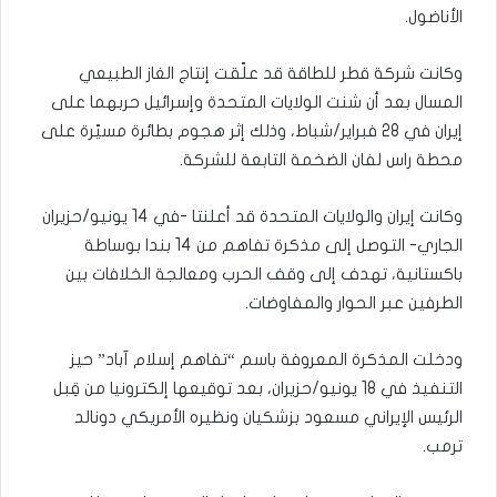
الأناضول.
وكانت شركة قطر للطاقة قد علّقت إنتاج الغاز الطبيعي
المسال بعد أن شنت الولايات المتحدة وإسرائيل حربهما على
إيران في 28 فبراير/شباط، وذلك إثر هجوم بطائرة مسيّرة على
محطة راس لفان الضخمة التابعة للشركة.
وكانت إيران والولايات المتحدة قد أعلنتا -في 14 يونيو/حزيران
الجاري- التوصل إلى مذكرة تفاهم من 14 بندا بوساطة
باكستانية، تهدف إلى وقف الحرب ومعالجة الخلافات بين
الطرفين عبر الحوار والمفاوضات.
ودخلت المذكرة المعروفة باسم “تفاهم إسلام آباد” حيز
التنفيذ في 18 يونيو/حزيران، بعد توقيعها إلكترونيا من قِبل
الرئيس الإيراني مسعود بزشكيان ونظيره الأمريكي دونالد
ترمب.