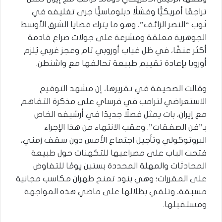
تراجعًا أمريكيًّا وفشلًا دبلوماسيًّا جرى تغليفه في
ثوب “النصر الزائف”، وهو ما يترك قضايا الشرق الأوسط
الجوهرية معلقة ومشرعة على جولات صراع قادمة
أكثر عنفًا، في ظل غياب أوروبي تام وعجز غربي يُلزم
أوروبا بإعادة تقييم طبيعة تحالفها مع واشنطن.
وقالت الصحيفة في تقريرها، إن مشهد التوقيع
الاستعراضي لترامب في فرساي على مذكرة التفاهم
مع إيران، بات يمثل فصلًا جديدًا في أرشيفه الخاص
بـ”فن الصفقات”. وعقب الانتهاء من هذا الإجراء
البروتوكولي وتأجيل اجتماع الأمس دون سقف زمني،
فتحت الباب على مصراعيها للتكهنات حول طبيعة
المحادثات والمهلة المحددة بستين يومًا للتفاوض
على المقررات؛ وهي بنود تمنح طهران مكاسب مجانية
مسبقة، وتلقي بظلالها على ماضي هذه المواجهة
ومستقبلها.