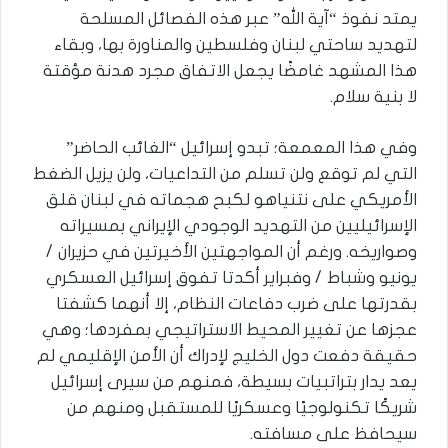
يمتد نفوذ “آية الله” عبر هذه الفصائل المسلحة
لتهديد ساحتي لبنان وفلسطين والمناورة بها، وبقاء
هذا المشهد غامضًا يجعل الاتفاق مجرد هدنة مؤقتة
لا بنية سلام.
وفي هذا المعمعة؛ تبدو إسرائيل “الغائب الحاضر”
التي لم توقع ولن تسلم من التداعيات، ولن يزيل الضغط
الأمريكي على نتنياهو لكبح هجماته في لبنان قلق
الإسرائيليين من التهديد الوجودي الإيراني بمسيراته
وصواريخه. ورغم أن المواجهتين الأخيرتين في حزيران /
يونيو وشباط / وفبراير أكدتا تفوق إسرائيل العسكري
بقدرتها على ضرب دفاعات النظام، إلا أنهما كشفتا
عجزها عن تغيير المحيط الاستراتيجي بمفردها؛ وهي
حقيقة دفعت دول الخليج لإدراك أن الأمن الإقليمي لم
يعد يدار بتراتبيات بسيطة، فمنهم من سيرى إسرائيل
شريكًا تكنولوجيًا وعسكريًا للمستقبل ومنهم من
سيحافظ على مسافته.