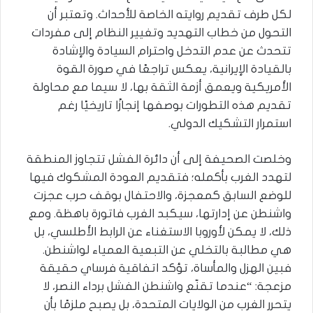
لكل طرف تقديم روايته الخاصة للأحداث. وتعتبر أن
التحول من خطاب التهديد وتغيير النظام إلى مفردات
تتحدث عن عدم التدخل واحترام السيادة والإشادة
بالقيادة الإيرانية، يعكس تراجعًا في صورة القوة
الأمريكية ويعمق أزمة الثقة بها، لا سيما مع محاولة
تقديم هذه التطورات بوصفها إنجازًا تاريخيًا رغم
استمرار التشكيك الدولي.
وخلصت الصحيفة إلى أن دائرة الفشل تتجاوز المنطقة
لتهدد الغرب بأكمله؛ فتقديم العودة المشكوك فيها
للوضع السابق كمعجزة، والاحتفال بوقف حرب عجزت
واشنطن عن إدارتها، سيكبد الغرب فاتورة باهظة. ومع
ذلك، لا يمكن لأوروبا الاستغناء عن الرابط الأطلسي، بل
هي مطالبة بالتخلي عن التبعية العمياء لواشنطن.
فبين الهزل والمأساة، تؤكد اتفاقية فرساي حقيقة
مزعجة: “عندما تقنّع واشنطن الفشل برداء النصر، لا
يتحرر الغرب من الولايات المتحدة، بل يصبح ملزمًا بأن