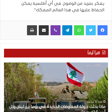
يفكر، بمزيد من الوضوح، في أي أطلسية يمكن
الحفاظ عليها في هذا العالم المفكك”.
WhatsApp
Telegram
Viber
مشاركة عبر البريد
طباعة
اقرأ أيضاً
م
5
ا
ا
ذ
ق
ا
ت
ب
ح
ح
ا
ث
م
ت
ا
منذ 12 ساعة
ماذا بحثت جولة المفاوضات الجديدة في روما بين لبنان وتل
ج
ت