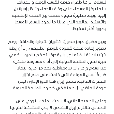
للسلام، تراها طهران فرصة لكسب الوقت والاعتراف،
بينما يركز الوسطاء على وقف الدماء وتنظر إسرائيل
إليها بريبة، مظهرةً فجوة ضخمة بين الضجة الإعلامية
والأسئلة العالقة التي غالبًا ما تعود للشرق الأوسط
بصورة أكثر تعقيدًا.
ويبرز مضيق هرمز محوريًّا كشريان للتجارة والطاقة؛ ورغم
تصوير إعادة فتحه كعودة للوضع الطبيعي، إلا أن ربطه
بترتيبات تقنية تمنح إيران قدرة التحكم بالمرور، يخفي
ميزة تحول الملاحة الدولية إلى أداة مساومة متكررة
عبر رسوم وإجراءات بيروقراطية تحد من حرية البحار،
ضاربةً أسس العولمة التي قامت على منع ابتزاز
الممرات المائية؛ فمنح إيران هذا الدور الإداري ليس
عودة للماضي بل طعنة في خطوط الملاحة الحيوية.
وعلى الصعيد الذاتي، لا يبعث الملف النووي على
الحماس، فالتزام إيران اللفظي لا يحل المشكلة لكونها