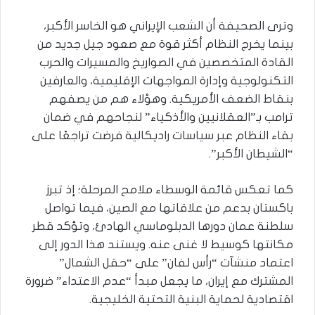
وترى الصحيفة أن الشعب الإيراني هو الخاسر الأكبر،
بينما يخرج النظام أكثر قوة مع صعود جيل جديد من
القادة المتخصصين في الصواريخ والمسيرات والحرب
التكنولوجية وإدارة المواجهات الإقليمية، والعارفين
بنقاط الضعف الأمريكية. وهؤلاء هم من يصفهم
ترامب بـ”العقلانيين والأذكياء” لنجاحهم في ضمان
بقاء النظام عبر سياسات راديكالية فرضت تراجعًا على
“الشيطان الأكبر”.
كما تعكس قائمة الوسطاء ملامح المرحلة؛ إذ تبرز
باكستان بدعم من علاقاتها مع الصين، فيما تواصل
سلطنة عمان دورها الدبلوماسي الهادئ، وتؤكد قطر
مكانتها كوسيط لا غنى عنه. ويستند هذا الدور إلى
اعتماد منشآت “رأس لفان” على “حقل الشمال”
المشترك مع إيران، ما يجعل مبدأ “عدم الاعتداء” ضرورة
اقتصادية لحماية البنية التحتية الخليجية.