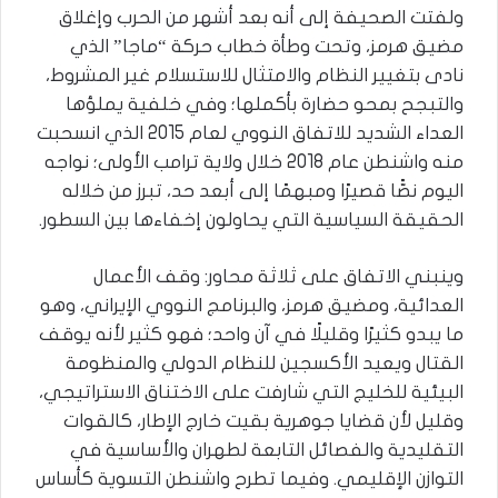
ولفتت الصحيفة إلى أنه بعد أشهر من الحرب وإغلاق
مضيق هرمز، وتحت وطأة خطاب حركة “ماجا” الذي
نادى بتغيير النظام والامتثال للاستسلام غير المشروط،
والتبجح بمحو حضارة بأكملها؛ وفي خلفية يملؤها
العداء الشديد للاتفاق النووي لعام 2015 الذي انسحبت
منه واشنطن عام 2018 خلال ولاية ترامب الأولى؛ نواجه
اليوم نصًّا قصيرًا ومبهمًا إلى أبعد حد، تبرز من خلاله
الحقيقة السياسية التي يحاولون إخفاءها بين السطور.
وينبني الاتفاق على ثلاثة محاور: وقف الأعمال
العدائية، ومضيق هرمز، والبرنامج النووي الإيراني، وهو
ما يبدو كثيرًا وقليلًا في آن واحد؛ فهو كثير لأنه يوقف
القتال ويعيد الأكسجين للنظام الدولي والمنظومة
البيئية للخليج التي شارفت على الاختناق الاستراتيجي،
وقليل لأن قضايا جوهرية بقيت خارج الإطار، كالقوات
التقليدية والفصائل التابعة لطهران والأساسية في
التوازن الإقليمي. وفيما تطرح واشنطن التسوية كأساس