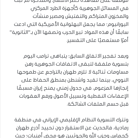
موقعة على معاهدة حظر الانتشار، والمذكرة لم تبت
في المسائل الجوهرية كأجهزة الطرد المركزي
والمخزون المتراكم والتفتيش ومصير منشآت
اليورانيوم؛ مما يجعل البهلوانية الأمريكية التي ادعت
سابقًا أن هذه المواد تبرر الحرب وتصفها الآن بـ”الثانوية”
أمرًا مستعصيًا على التفسير.
وبعد تفجير الاتفاق السابق؛ يتباهى ترامب اليوم
بتسوية ملفقة لتبقى الاتفاقات الجوهرية رهن
مساومات ثنائية لا تلزم طهران بالتراجع عن طموحها
النووي، بينما تقيد واشنطن بمنطق الحفاظ على
إنجازها المزعوم، في جدول زمني يمنح إيران مسبقًا
الإعفاءات النفطية وتسييل الأصول ورفع العقوبات
قبل حسم الملفات الشائكة.
وتترك التسوية النظام الإقليمي الإيراني في منطقة
رمادية، فالحديث عن الاستقرار دون تحييد أذرع طهران
كحماس وحزب الله والحوثيين هو محض أمنيات؛ حيث