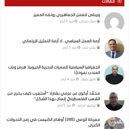
مقالات
و
ع
م
ا
ويبقى للعمل الجماهيري رونقه المميز
ا
م
منال حجازي
منذ 3 أيام
ب
.
ي
.
ن
م
ل
ا
أزمة العمل السياسي.. لا أزمة التمثيل البرلماني
ب
ذ
علي حيدر
منذ 3 أيام
ن
ا
ا
ت
ن
ق
الجغرافيا السياسية للممرات البحرية الحيوية: هرمز وباب
و
و
المندب نموذجًا
ت
ل
طارق بصول
منذ 4 أيام
ل
ا
أ
ل
محمَّد أركون عن عزمي بشارة: “أستغرب كيف يخرج من
ب
أ
الشعب الفلسطينيُّ إنسان بهذا الشكل”
ي
و
توفيق محمد
منذ 5 أيام
ب
ن
؟
ر
(
و
معركة الوعي (295) أوهام الكنيست في زمن التحولات
الكبرى
ف
ا