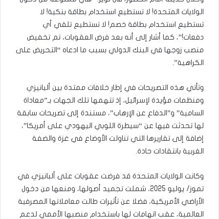
الولايات المتحدة! لا تستطيع استخدام بطاقة بنكية! لا
تستطيع استخدام بطاقة خصم! لا تستطيع تلقي أي
دفعات!”، كما أشار إلى أنه بعد فرض العقوبات، تم تخفيض
منصب زوجها في البنك الدولي بسبب ما ادعاه “التحريض على
الكراهية”.
وتأتي هذه التصريحات في إطار خلافات ممتدة بين ألبانيزي
ومنظمات مؤيدة لإسرائيل، إذ تتهمها تلك الجهات بـ”معاداة
السامية” و”الدفاع عن الإرهاب”، مستندة إلى تصريحات سابقة
لها تحدثت فيها عن “سيطرة اللوبي اليهودي على أمريكا”،
إضافة إلى تقاريرها التي تناولت الأوضاع في غزة والضفة
الغربية بانتقادات حادة.
وكانت الولايات المتحدة قد فرضت عقوبات على ألبانيزي في
تموز/ يوليو 2025، شملت تجميد أصولها، ومنعها من دخول
الأراضي الأمريكية، فضلا عن تأثيرات طالت معاملاتها المصرفية
العالمية، عقب اتهامات لها باستخدام منصبها الأممي لدعم