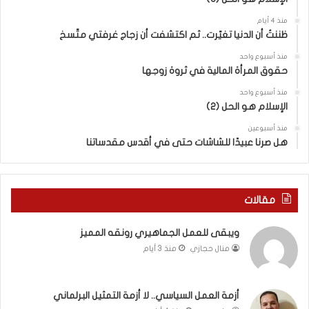
و
ل
ض
ه
منذ 4 أيام
ا
ا
ظننتُ أن الدنيا تغيّرت.. ثم اكتشفت أن زجاج غرفتي متّسخ
ت
ب
منذ أسبوع واحد
ا
ا
حقوق المرأة المالية في ثروة زوجها
ل
ل
ج
ق
منذ أسبوع واحد
د
الإسلام هو الحل (2)
د
ي
س
منذ أسبوعين
د
ه
هل صرنا عبيدًا للشاشات حتى في أقدس مقدساتنا
ة
ذ
ف
ا
ي
ا
ر
ل
مقالات
و
ع
م
ا
ويبقى للعمل الجماهيري رونقه المميز
ا
م
منال حجازي
منذ 3 أيام
ب
.
ي
.
ن
م
ل
ا
أزمة العمل السياسي.. لا أزمة التمثيل البرلماني