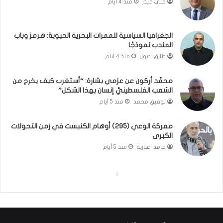
ب
ذ
علي حيدر
منذ 4 أيام
ن
ا
ا
ت
ن
ق
الجغرافيا السياسية للممرات البحرية الحيوية: هرمز وباب
و
و
المندب نموذجًا
ت
ل
طارق بصول
منذ 4 أيام
ل
ا
أ
ل
محمَّد أركون عن عزمي بشارة: “أستغرب كيف يخرج من
ب
أ
الشعب الفلسطينيُّ إنسان بهذا الشكل”
ي
و
توفيق محمد
منذ 5 أيام
ب
ن
؟
ر
(
و
معركة الوعي (295) أوهام الكنيست في زمن التحولات
الكبرى
ف
ا
ي
؟
حامد اغبارية
منذ 5 أيام
د
(
ي
ف
ا
ا
و
ي
)
د
ل
ل
ي
ص
ص
و
ف
ف
)