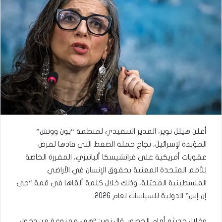
أعلن هيلل نوير، المدير التنفيذي لمنظمة “يون ووتش”
المؤيدة لإسرائيل، نجاح حملة الضغط التي قادها لفرض
عقوبات أمريكية على فرانشيسكا ألبانيزي، المقررة الخاصة
للأمم المتحدة المعنية بحقوق الإنسان في الأراضي
الفلسطينية المحتلة، وذلك خلال كلمة ألقاها في قمة “جي
إن إس” الدولية للسياسات لعام 2026.
وخلال حديثه أمام الحضور، قال نوير: “هي ممنوعة من دخول