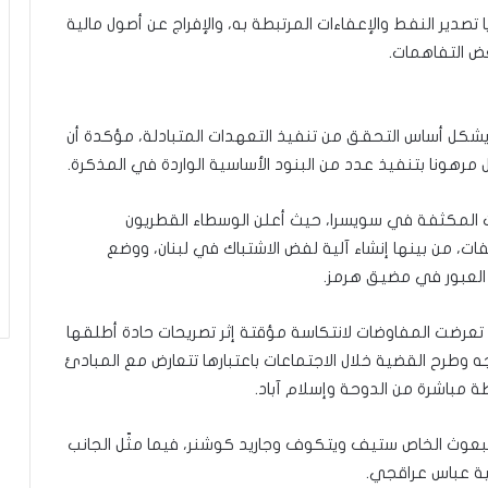
ل
يا تصدير النفط والإعفاءات المرتبطة به، والإفراج عن أصول مالية
ب
عض التفاهمات.
ا
ء
)
” يشكل أساس التحقق من تنفيذ التعهدات المتبادلة، مؤكدة أن
هونا بتنفيذ عدد من البنود الأساسية الواردة في المذكرة.
ثات المكثفة في سويسرا، حيث أعلن الوسطاء القطريون
ت، من بينها إنشاء آلية لفض الاشتباك في لبنان، ووضع
 العبور في مضيق هرمز.
ت، تعرضت المفاوضات لانتكاسة مؤقتة إثر تصريحات حادة أطلقها
اجه وطرح القضية خلال الاجتماعات باعتبارها تتعارض مع المبادئ
ة مباشرة من الدوحة وإسلام آباد.
بعوث الخاص ستيف ويتكوف وجاريد كوشنر، فيما مثّل الجانب
رجية عباس عراقجي.