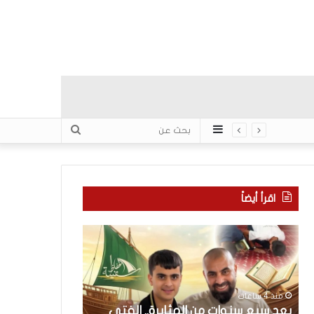
عمود
بحث
جانبي
عن
اقرأ أيضاً
ب
ك
ع
ل
د
ا
س
م
ب
ح
منذ 4 ساعات
ع
و
بعد سبع سنوات من المثابرة.. الفتى