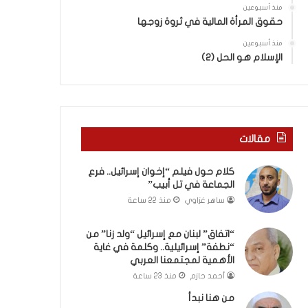
ى
ر
منذ أسبوعين
س
ع
حقوق المرأة المالية في ثروة زوجها
ل
ا
ي
منذ أسبوعين
ل
الإسلام هو الحل (2)
م
ج
أ
م
ب
ا
و
ع
أ
ة
ح
ف
مقالات
م
ي
د
ت
كلام حول فيلم “إخوان إسرائيل.. فرع
م
ل
الجماعة في تل أبيب”
ن
أ
ساهر غزاوي
منذ 22 ساعة
ا
ب
ل
ي
ر
ب
“اتفاق” لبنان مع إسرائيل “ولد زنا” من
ي
“نطفة” إسرائيلية.. وكلمة في غاية
”
الأهمية لمجتمعنا العربي
ن
ة
أحمد حازم
منذ 23 ساعة
ي
من هنا نبدأ
ت