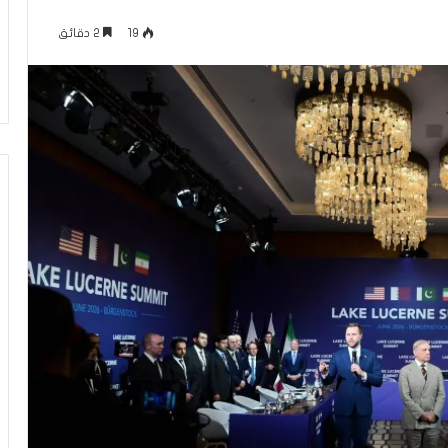
ة
منذ ساعة واحدة
ل
19
2 دقائق
ان إسرائيل.. فرع
العربيّة لغتنا – الفرق بين الكَبِدِ (بكسر
غ
يب”
الباء) والكَبَدِ (بفتح الباء)
ت
ن
ا
–
ا
ل
ف
ر
ق
ب
ي
ن
ا
ل
كَ
بِ
دِ
(