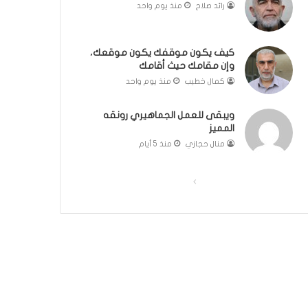
رائد صلاح
منذ يوم واحد
مّ
ح
ف
كيف يكون موقفك يكون موقعك،
ظ
وإن مقامك حيث أقامك
ا
كمال خطيب
منذ يوم واحد
ل
ق
ر
ويبقى للعمل الجماهيري رونقه
آ
المميز
ن
منال حجازي
منذ 5 أيام
ا
ل
ا
ا
ك
ر
ل
ل
ي
ص
ص
م
ف
ف
:
ر
ح
ح
ح
ة
ة
ل
ا
ا
ة