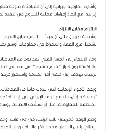
وأشارت الخارجية الإيرانية إلى أن المباحثات تناولت قضا
إيرانية، مع اتخاذ إجراءات عملية للشروع في تنفيذ ب
الالتزام مقابل الالتزام
وشددت طهران على أن مبدأ “الالتزام مقابل الالتزام
تشكيل فرق العمل والانخراط في مفاوضات أوسع يظل مر
وجاء الانتقال إلى المسار الفني بعد يوم من المباح
والباكستانيون إحراز “تقدم مشجع” في عدد من الملفا
ترتيبات تهدف إلى ضمان أمن الملاحة واستمرار حركة
ورغم الأجواء الإيجابية التي سادت جانبا من المحادثا
ترمب ضد إيران، ما دفع الوفد الإيراني إلى إبداء احتج
المنظمة للمفاوضات، قبل أن تستأنف الاتصالات بوساط
وضم الوفد الأمريكي نائب الرئيس جي دي فانس والم
الإيراني رئيس البرلمان محمد باقر قاليباف ووزير الخا