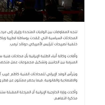
ر
ع
ا
ل
ج
م
ا
تتجه المفاوضات بين الولايات المتحدة وإيران إلى مر
ع
المحادثات السياسية التي عُقدت بوساطة قطرية وباك
ة
خلفية تصريحات للرئيس الأمريكي دونالد ترمب.
ف
ي
ت
وأفادت وكالة أنباء الطلبة الإيرانية بأن محادثات فنية
ل
المبرمة بين الجانبين وتشكيل مجموعات عمل متخصصة
أ
ب
ويترأس الوفد الإيراني للمحادثات الفنية كاظم غريب آ
ي
ب
والاقتصادية والقانونية، فيما يحضر ممثلون عن قطر 
”
وأكدت وزارة الخارجية الإيرانية أن المرحلة المقبلة 
مذكرة التفاهم.