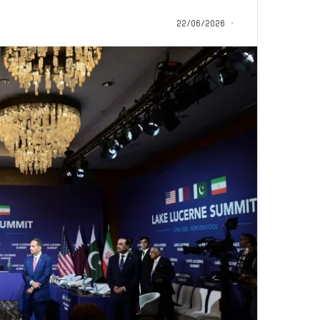
ل
منذ 22 ساعة
ف
22/06/2026
كلام حول فيلم “إخو
ي
الجماعة في تل أب
ل
م
“
إ
خ
و
ا
ن
إ
س
ر
ا
ئ
ي
ل
.
.
ف