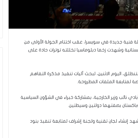
ب
ك
س
ر
ا
ل
ب
حلة فنية جديدة في سويسرا، عقب اختتام الجولة الأولى من
ا
ستانية وشهدت زخما دبلوماسيا تخللته توترات حادة على
ء
)
و
ا
 ستنطلق، اليوم الاثنين، لبحث آليات تنفيذ مذكرة التفاهم
ل
 لمتابعة الملفات المطروحة.
كَ
بَ
بادي نائب وزير الخارجية، بمشاركة خبراء في الشؤون السياسية
دِ
(
وباكستان بصفتهما دولتين وسيطتين.
ب
ف
ستشهد إنشاء لجان تقنية ولجنة إشراف لمتابعة تنفيذ بنود
ت
ح
ا