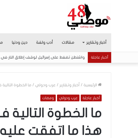
أخبار وتقارير
مقالات
أدب ولغة
دين ودنيا
من
واشنطن تضغط على إسرائيل لوقف إطلاق النار في 
أخبار عاجلة
الرئيسية
/
أخبار وتقارير
/
عرب ودولي
/
ما الخطوة التالية
أخبار عاجلة
عرب ودولي
ومضات
ك
ل
ما الخطوة التالية 
ا
م
هذا ما اتفقت عليه
ح
و