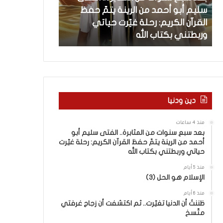
س
ل
سليم أبو أحمد من الرينة يتمّ حفظ
منذ 22 ساعة
ن
ف
القرآن الكريم: رحلة غيّرت حياتي
كلام حول فيلم 
و
ي
وربطتني بكتاب الله
الجماعة في تل
ا
ل
ت
م
م
“
ن
إ
ا
خ
ل
و
م
ا
دين ودنيا
ث
ن
ا
إ
منذ 4 ساعات
ب
س
بعد سبع سنوات من المثابرة.. الفتى سليم أبو
ر
ر
أحمد من الرينة يتمّ حفظ القرآن الكريم: رحلة غيّرت
ة
ا
حياتي وربطتني بكتاب الله
.
ئ
منذ 5 أيام
.
ي
الإسلام هو الحل (3)
ا
ل
ل
.
منذ 6 أيام
ف
ظننتُ أن الدنيا تغيّرت.. ثم اكتشفت أن زجاج غرفتي
.
متّسخ
ت
ف