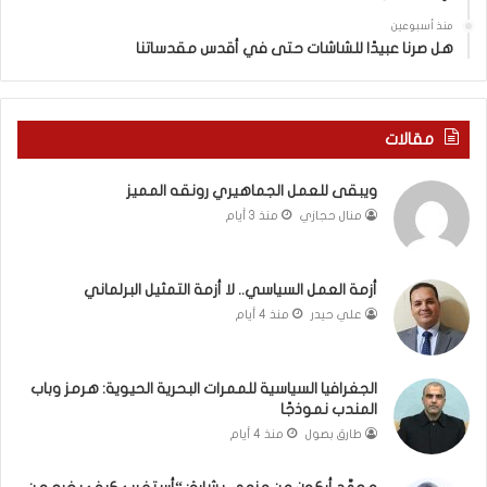
ي
س
منذ أسبوعين
د
ه
هل صرنا عبيدًا للشاشات حتى في أقدس مقدساتنا
ة
ذ
ف
ا
ي
ا
ر
ل
مقالات
و
ع
م
ا
ويبقى للعمل الجماهيري رونقه المميز
ا
م
منال حجازي
منذ 3 أيام
ب
.
ي
.
ن
م
ل
ا
أزمة العمل السياسي.. لا أزمة التمثيل البرلماني
ب
ذ
علي حيدر
منذ 4 أيام
ن
ا
ا
ت
ن
ق
الجغرافيا السياسية للممرات البحرية الحيوية: هرمز وباب
و
و
المندب نموذجًا
ت
ل
طارق بصول
منذ 4 أيام
ل
ا
أ
ل