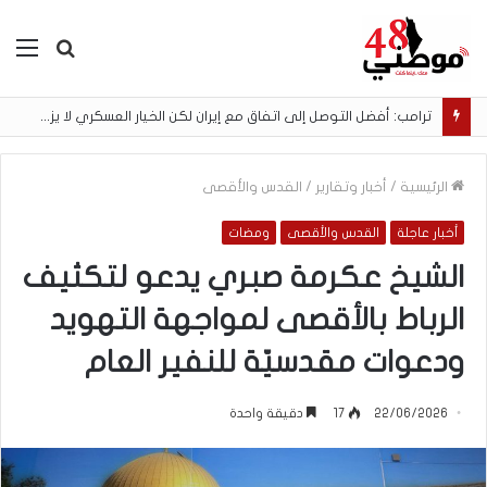
بحث
الق
عن
ترامب: أفضل التوصل إلى اتفاق مع إيران لكن الخيار العسكري لا يزال مطروحًا
الرئيسية
/
أخبار وتقارير
/
القدس والأقصى
أخبار عاجلة
القدس والأقصى
ومضات
الشيخ عكرمة صبري يدعو لتكثيف
الرباط بالأقصى لمواجهة التهويد
ودعوات مقدسيّة للنفير العام
22/06/2026
17
دقيقة واحدة