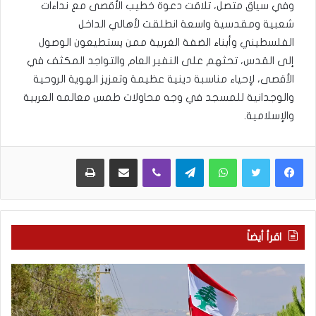
وفي سياق متصل، تلاقت دعوة خطيب الأقصى مع نداءات
شعبية ومقدسية واسعة انطلقت لأهالي الداخل
الفلسطيني وأبناء الضفة الغربية ممن يستطيعون الوصول
إلى القدس، تحثهم على النفير العام والتواجد المكثف في
الأقصى، لإحياء مناسبة دينية عظيمة وتعزيز الهوية الروحية
والوجدانية للمسجد في وجه محاولات طمس معالمه العربية
والإسلامية.
WhatsApp
Telegram
Viber
مشاركة عبر البريد
طباعة
اقرأ أيضاً
م
5
ا
ا
ذ
ق
ا
ت