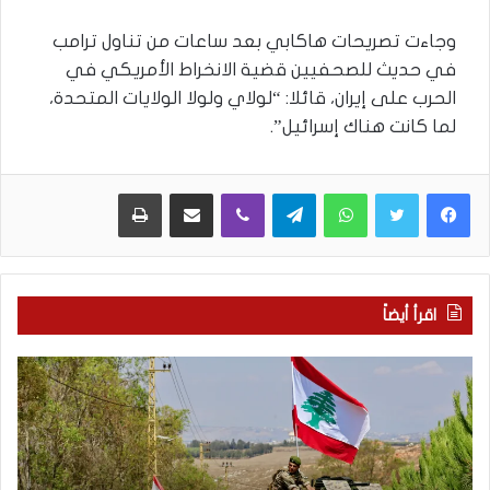
وجاءت تصريحات هاكابي بعد ساعات من تناول ترامب
في حديث للصحفيين قضية الانخراط الأمريكي في
الحرب على إيران، قائلا: “لولاي ولولا الولايات المتحدة،
لما كانت هناك إسرائيل”.
WhatsApp
Telegram
Viber
مشاركة عبر البريد
طباعة
اقرأ أيضاً
م
5
ا
ا
ذ
ق
ا
ت
ب
ح
ح
ا