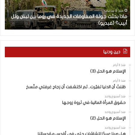
ث
م
ت
ا
منذ 8 ساعات
ماذا بحثت جولة المفاوضات الجديدة في روما بين لبنان وتل
ج
ت
أبيب؟ (فيديو)
ا
و
ل
ل
آ
ة
خ
ا
ر
ل
م
دين ودنيا
م
ع
ف
ا
منذ 3 أيام
ا
ق
الإسلام هو الحل (3)
و
ل
ض
ه
منذ 3 أيام
ا
ا
ظننتُ أن الدنيا تغيّرت.. ثم اكتشفت أن زجاج غرفتي متّسخ
ت
ب
منذ أسبوع واحد
ا
ا
حقوق المرأة المالية في ثروة زوجها
ل
ل
ج
ق
منذ أسبوع واحد
د
الإسلام هو الحل (2)
د
ي
س
منذ أسبوع واحد
د
ه
هل صرنا عبيدًا للشاشات حتى في أقدس مقدساتنا