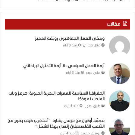
ة
ذ
ف
ا
ي
ا
ر
ل
مقالات
و
ع
م
ا
ويبقى للعمل الجماهيري رونقه المميز
ا
م
منال حجازي
منذ 3 أيام
ب
.
ي
.
ن
م
ل
ا
أزمة العمل السياسي.. لا أزمة التمثيل البرلماني
ب
ذ
علي حيدر
منذ 3 أيام
ن
ا
ا
ت
ن
ق
الجغرافيا السياسية للممرات البحرية الحيوية: هرمز وباب
و
و
المندب نموذجًا
ت
ل
طارق بصول
منذ 4 أيام
ل
ا
أ
ل
محمَّد أركون عن عزمي بشارة: “أستغرب كيف يخرج من
ب
أ
الشعب الفلسطينيُّ إنسان بهذا الشكل”
ي
و
توفيق محمد
منذ 4 أيام