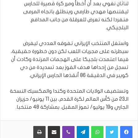
لناثان نغوي بعد أن أخطأ ومرر كرة قصيرة للحارس
ليقتنصها مهدي طارمي وينطلق باتجاه المرمى
منفردا لكنه تعرض للعرقلة من جانب المدافع
البلجيكي.
واستغل المنتخب الإيراني تفوقه العددي ليفرض
سيطرته على مجريات اللعب لكن دون خطورة حقيقية،
فيما اعتمدت بلجيكا على الهجمات المرتدة وكادت أن
تسجل من إحداها هدف الفوز بعد تسديدة من دي
كويبر في الدقيقة 86 أنقذها الحارس الإيراني.
وتستضيف الولايات المتحدة وكندا والمكسيك النسخة
الـ23 من كأس العالم لكرة القدم، بين 11 يونيو/ حزيران
الجاري و19 يوليو/ تموز المقبل، بمشاركة 48 منتخبا.
WhatsApp
Telegram
Viber
مشاركة عبر البريد
طباعة