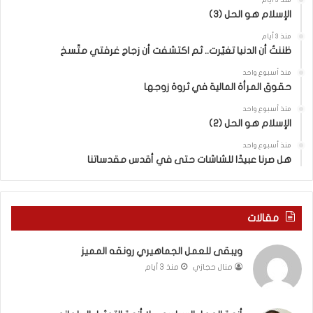
منذ 3 أيام
ا
ق
الإسلام هو الحل (3)
و
ل
ض
ه
منذ 3 أيام
ا
ا
ظننتُ أن الدنيا تغيّرت.. ثم اكتشفت أن زجاج غرفتي متّسخ
ت
ب
منذ أسبوع واحد
ا
ا
حقوق المرأة المالية في ثروة زوجها
ل
ل
ج
ق
منذ أسبوع واحد
د
الإسلام هو الحل (2)
د
ي
س
منذ أسبوع واحد
د
ه
هل صرنا عبيدًا للشاشات حتى في أقدس مقدساتنا
ة
ذ
ف
ا
ي
ا
ر
ل
مقالات
و
ع
م
ا
ويبقى للعمل الجماهيري رونقه المميز
ا
م
منال حجازي
منذ 3 أيام
ب
.
ي
.
ن
م