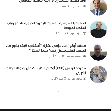
ل
ا
أزمة العمل السياسي.. لا أزمة التمثيل البرلماني
ب
ذ
علي حيدر
منذ 3 أيام
ن
ا
ا
ت
ن
ق
الجغرافيا السياسية للممرات البحرية الحيوية: هرمز وباب
و
و
المندب نموذجًا
ت
ل
طارق بصول
منذ 4 أيام
ل
ا
أ
ل
محمَّد أركون عن عزمي بشارة: “أستغرب كيف يخرج من
ب
أ
الشعب الفلسطينيُّ إنسان بهذا الشكل”
ي
و
توفيق محمد
منذ 4 أيام
ب
ن
؟
ر
(
و
معركة الوعي (295) أوهام الكنيست في زمن التحولات
الكبرى
ف
ا
ي
؟
حامد اغبارية
منذ 5 أيام
د
(
ي
ف
ا
ا
و
ي
)
د
ل
ل
ي
ص
ص
و