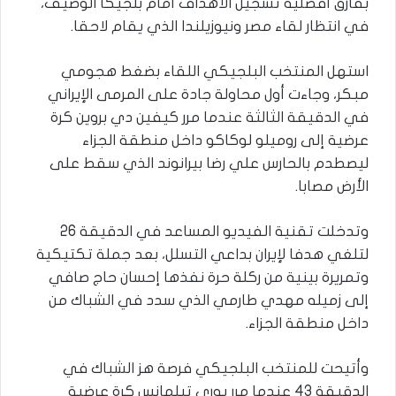
بفارق أفضلية تسجيل الأهداف أمام بلجيكا الوصيف،
في انتظار لقاء مصر ونيوزيلندا الذي يقام لاحقا.
استهل المنتخب البلجيكي اللقاء بضغط هجومي
مبكر، وجاءت أول محاولة جادة على المرمى الإيراني
في الدقيقة الثالثة عندما مرر كيفين دي بروين كرة
عرضية إلى روميلو لوكاكو داخل منطقة الجزاء
ليصطدم بالحارس علي رضا بيرانوند الذي سقط على
الأرض مصابا.
وتدخلت تقنية الفيديو المساعد في الدقيقة 26
لتلغي هدفا لإيران بداعي التسلل، بعد جملة تكتيكية
وتمريرة بينية من ركلة حرة نفذها إحسان حاج صافي
إلى زميله مهدي طارمي الذي سدد في الشباك من
داخل منطقة الجزاء.
وأتيحت للمنتخب البلجيكي فرصة هز الشباك في
الدقيقة 43 عندما مرر يوري تيلمانس كرة عرضية